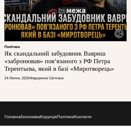
Політика
Як скандальний забудовник Вавриш
«забронював» повʼязаного з РФ Петра
Терентьєва, який в базі «Миротворець»
24 Липня, 2026
Федоренко Світлана
Головна
Економіка
Корупція
Політика
Контакти