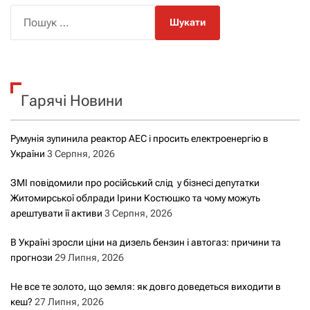
П
о
ш
у
к
Гарячі Новини
:
Румунія зупинила реактор АЕС і просить електроенергію в
України
3 Серпня, 2026
ЗМІ повідомили про російський слід у бізнесі депутатки
Житомирської облради Ірини Костюшко та чому можуть
арештувати її активи
3 Серпня, 2026
В Україні зросли ціни на дизель бензин і автогаз: причини та
прогнози
29 Липня, 2026
Не все те золото, що земля: як довго доведеться виходити в
кеш?
27 Липня, 2026