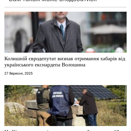
з
а
п
и
с
Колишній євродепутат визнав отримання хабарів від
і
українського екснардепа Волошина
27 Вересня, 2025
в