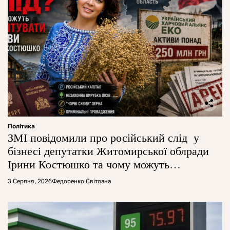
Політика
ЗМІ повідомили про російський слід у
бізнесі депутатки Житомирської облради
Ірини Костюшко та чому можуть
арештувати її активи
3 Серпня, 2026
Федоренко Світлана