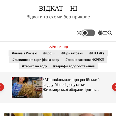
П
ВІДКАТ – НІ
е
р
Відкати та схеми без прикрас
е
й
т
П
М
П
и
е
е
о
д
р
н
ш
В ТРЕНДІ
е
ю
у
о
м
к
#війна з Росією
#гроші
#Приватбанк
#LB.Talks
в
и
м
#підвищення тарифів на воду
#повноваження НКРЕКП
к
і
а
#тариф на воду
#тарифи водопостачання
ч
с
к
т
о
С і
ЗМІ повідомили про російський
у
л
раїни
слід у бізнесі депутатки
ь
Житомирської облради Ірини
о
Костюшко та чому можуть
р
арештувати її активи
о
в
о
г