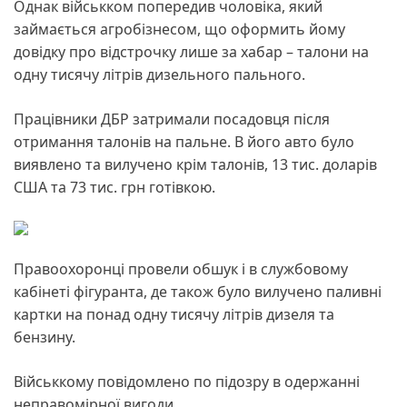
Однак військком попередив чоловіка, який
займається агробізнесом, що оформить йому
довідку про відстрочку лише за хабар – талони на
одну тисячу літрів дизельного пального.
Працівники ДБР затримали посадовця після
отримання талонів на пальне. В його авто було
виявлено та вилучено крім талонів, 13 тис. доларів
США та 73 тис. грн готівкою.
Правоохоронці провели обшук і в службовому
кабінеті фігуранта, де також було вилучено паливні
картки на понад одну тисячу літрів дизеля та
бензину.
Військкому повідомлено по підозру в одержанні
неправомірної вигоди.