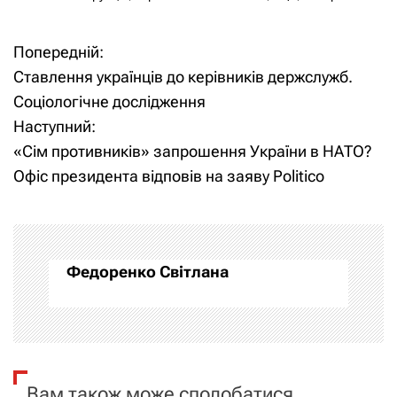
Попередній:
Н
Ставлення українців до керівників держслужб.
а
Соціологічне дослідження
Наступний:
в
«Сім противників» запрошення України в НАТО?
і
Офіс президента відповів на заяву Politico
г
а
Федоренко Світлана
ц
і
я
Вам також може сподобатися