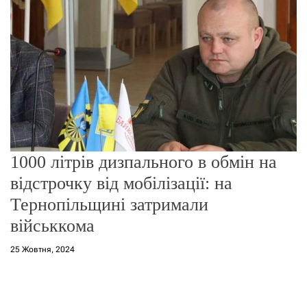
о
р
е
ж
и
м
у
1000 літрів дизпального в обмін на
відстрочку від мобілізації: на
Тернопільщині затримали
військкома
25 Жовтня, 2024