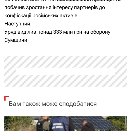
а
побачив зростання інтересу партнерів до
конфіскації російських активів
в
Наступний:
і
Уряд виділив понад 333 млн грн на оборону
Сумщини
г
а
ц
і
я
Вам також може сподобатися
з
а
п