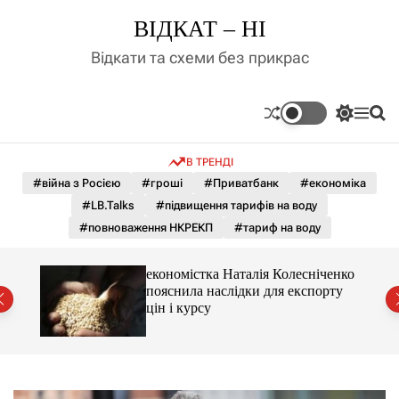
П
ВІДКАТ – НІ
е
р
Відкати та схеми без прикрас
е
й
т
П
М
П
и
е
е
о
д
р
н
ш
В ТРЕНДІ
е
ю
у
о
м
к
#війна з Росією
#гроші
#Приватбанк
#економіка
в
и
м
#LB.Talks
#підвищення тарифів на воду
к
і
а
#повноваження НКРЕКП
#тариф на воду
ч
с
к
т
о
и 3 і
економістка Наталія Колесніченко
у
л
пояснила наслідки для експорту
ь
цін і курсу
о
р
о
в
о
г