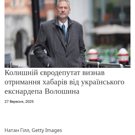
о
р
е
ж
и
м
у
Колишній євродепутат визнав
отримання хабарів від українського
екснардепа Волошина
27 Вересня, 2025
Натан Гілл, Getty Images