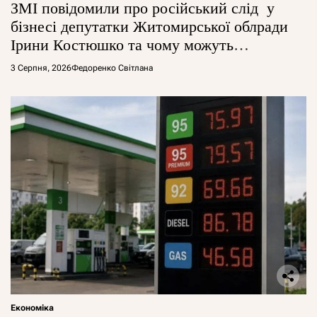
ЗМІ повідомили про російський слід у
бізнесі депутатки Житомирської облради
Ірини Костюшко та чому можуть
арештувати її активи
3 Серпня, 2026
Федоренко Світлана
Економіка