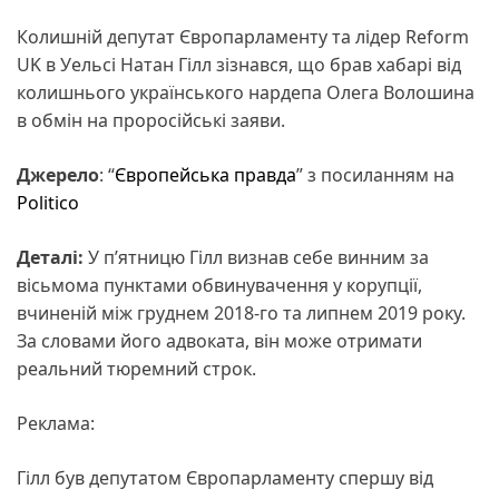
Колишній депутат Європарламенту та лідер Reform
UK в Уельсі Натан Гілл зізнався, що брав хабарі від
колишнього українського нардепа Олега Волошина
в обмін на проросійські заяви.
Джерело
: “
Європейська правда
” з посиланням на
Politico
Деталі:
У п’ятницю Гілл визнав себе винним за
вісьмома пунктами обвинувачення у корупції,
вчиненій між груднем 2018-го та липнем 2019 року.
За словами його адвоката, він може отримати
реальний тюремний строк.
Реклама:
Гілл був депутатом Європарламенту спершу від