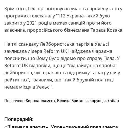
Крім того, Гілл організовував участь євродепутатів у
програмах телеканалу “112 Україна”, який було
закрито у 2021 році в межах санкцій проти його
власника, проросійського бізнесмена Тараса Козака.
На тлі скандалу Лейбористська партія в Уельсі
закликала лідера Reform UK Найджела Фараджа
пояснити, що йому було відомо про справу Гілла. У
Reform UK відповіли, що це “відчайдушна спроба
лейбористів, які втрачають підтримку та загрузли у
рейтингах”, і заявили, що “такій брудній політиці
немає місця в Уельсі”.
Позначено
Європарламент
,
Велика Британія
,
корупція
,
хабар
Попередній:
Н
«З’явився апетит». Уповноважений президента