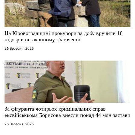
и
с
На Кіровоградщині прокурори за добу вручили 18
і
підозр в незаконному збагаченні
26 Вересня, 2025
в
За фігуранта чотирьох кримінальних справ
ексвійськкома Борисова внесли понад 44 млн застави
26 Вересня, 2025