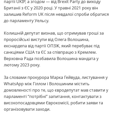
партії UKIP, а згодом — від Brexit Party до виходу
Британії з ЄС у 2020 році. У травні 2021 року він
залишив Reform UK після невдалої спроби обратися
до парламенту Уельсу.
Колишній депутат визнав, що отримував гроші за
проросійські виступи від Олега Волошина,
екснардепа від партії ОПЗЖ, який перебуває під
санкціями США та ЄС за співпрацю з Кремлем.
Верховна Рада позбавила Волошина мандата у
лютому 2023 року.
За словами прокурора Марка Гейвуда, листування у
WhatsApp між Гіллом і Волошиним містить
домовленості про те, що євродепутат мав ставити у
парламенті “потрібні” запитання, контактувати з
високопосадовцями Єврокомісії, робити заяви та
організовувати заходи.