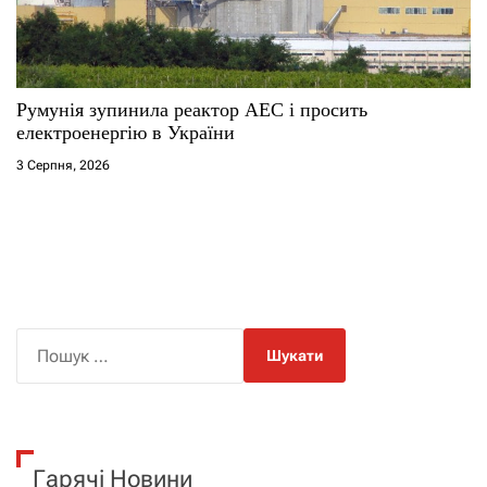
Румунія зупинила реактор АЕС і просить
електроенергію в України
3 Серпня, 2026
П
о
ш
у
к
Гарячі Новини
: