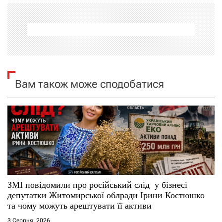
а
ц
і
я
Вам також може сподобатися
з
а
п
и
с
ЗМІ повідомили про російський слід у бізнесі
депутатки Житомирської облради Ірини Костюшко
і
та чому можуть арештувати її активи
3 Серпня, 2026