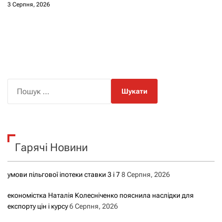
3 Серпня, 2026
П
о
ш
у
к
Гарячі Новини
:
умови пільгової іпотеки ставки 3 і 7
8 Серпня, 2026
економістка Наталія Колесніченко пояснила наслідки для
експорту цін і курсу
6 Серпня, 2026