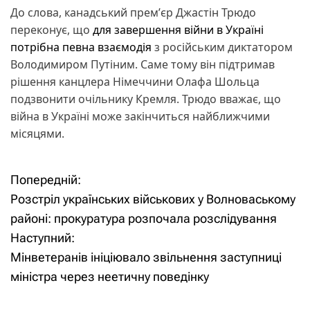
До слова, канадський премʼєр Джастін Трюдо
переконує, що
для завершення війни в Україні
потрібна певна взаємодія
з російським диктатором
Володимиром Путіним. Саме тому він підтримав
рішення канцлера Німеччини Олафа Шольца
подзвонити очільнику Кремля. Трюдо вважає, що
війна в Україні може закінчиться найближчими
місяцями.
Попередній:
Н
Розстріл українських військових у Волноваському
а
районі: прокуратура розпочала розслідування
Наступний:
в
Мінветеранів ініціювало звільнення заступниці
і
міністра через неетичну поведінку
г