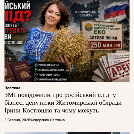
Політика
ЗМІ повідомили про російський слід у
бізнесі депутатки Житомирської облради
Ірини Костюшко та чому можуть
арештувати її активи
3 Серпня, 2026
Федоренко Світлана