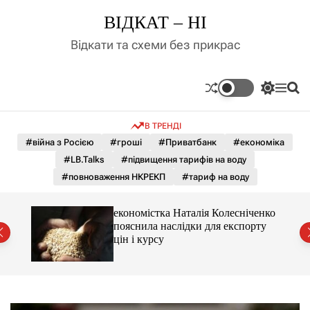
П
ВІДКАТ – НІ
е
р
Відкати та схеми без прикрас
е
й
т
П
М
П
и
е
е
о
д
р
н
ш
В ТРЕНДІ
е
ю
у
о
м
к
#війна з Росією
#гроші
#Приватбанк
#економіка
в
и
м
#LB.Talks
#підвищення тарифів на воду
к
і
а
#повноваження НКРЕКП
#тариф на воду
ч
с
к
т
о
и 3 і
економістка Наталія Колесніченко
у
л
пояснила наслідки для експорту
ь
цін і курсу
о
р
о
в
о
г