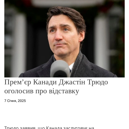
о
р
е
ж
и
м
у
Прем’єр Канади Джастін Трюдо
оголосив про відставку
7 Січня, 2025
Трюдо заявив, що Канада заслуговує на