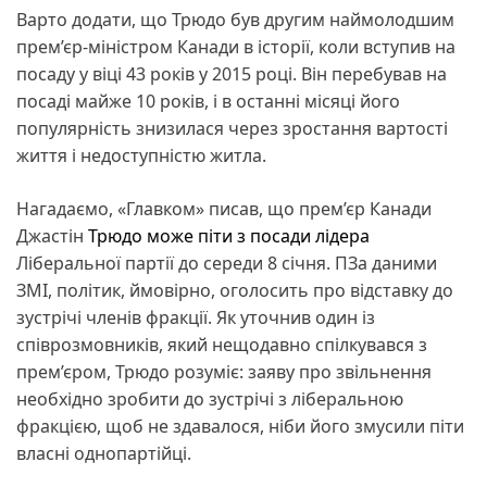
Варто додати, що Трюдо був другим наймолодшим
прем’єр-міністром Канади в історії, коли вступив на
посаду у віці 43 років у 2015 році. Він перебував на
посаді майже 10 років, і в останні місяці його
популярність знизилася через зростання вартості
життя і недоступністю житла.
Нагадаємо, «Главком» писав, що прем’єр Канади
Джастін
Трюдо може піти з посади лідера
Ліберальної партії до середи 8 січня. ПЗа даними
ЗМІ, політик, ймовірно, оголосить про відставку до
зустрічі членів фракції. Як уточнив один із
співрозмовників, який нещодавно спілкувався з
прем’єром, Трюдо розуміє: заяву про звільнення
необхідно зробити до зустрічі з ліберальною
фракцією, щоб не здавалося, ніби його змусили піти
власні однопартійці.