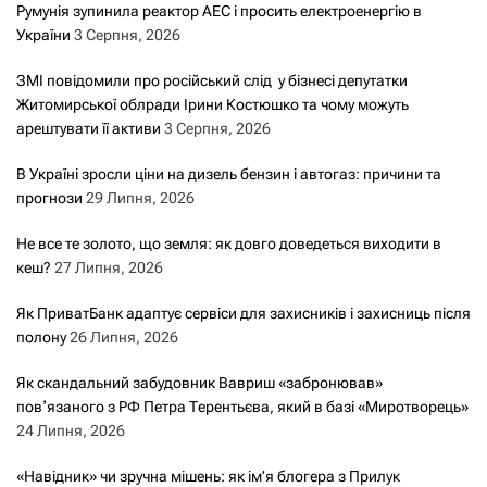
Румунія зупинила реактор АЕС і просить електроенергію в
України
3 Серпня, 2026
ЗМІ повідомили про російський слід у бізнесі депутатки
Житомирської облради Ірини Костюшко та чому можуть
арештувати її активи
3 Серпня, 2026
В Україні зросли ціни на дизель бензин і автогаз: причини та
прогнози
29 Липня, 2026
Не все те золото, що земля: як довго доведеться виходити в
кеш?
27 Липня, 2026
Як ПриватБанк адаптує сервіси для захисників і захисниць після
полону
26 Липня, 2026
Як скандальний забудовник Вавриш «забронював»
повʼязаного з РФ Петра Терентьєва, який в базі «Миротворець»
24 Липня, 2026
«Навідник» чи зручна мішень: як ім’я блогера з Прилук