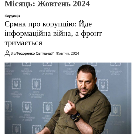
Місяць:
Жовтень 2024
о
р
е
Корупція
ж
Єрмак про корупцію: Йде
и
м
інформаційна війна, а фронт
у
тримається
Від
Федоренко Світлана
31 Жовтня, 2024