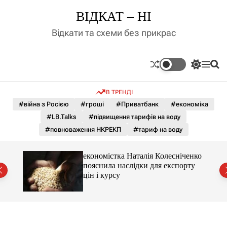
П
ВІДКАТ – НІ
е
р
Відкати та схеми без прикрас
е
й
т
П
М
П
и
е
е
о
д
р
н
ш
В ТРЕНДІ
е
ю
у
о
м
к
#війна з Росією
#гроші
#Приватбанк
#економіка
в
и
м
#LB.Talks
#підвищення тарифів на воду
к
і
а
#повноваження НКРЕКП
#тариф на воду
ч
с
к
т
о
и 3 і
економістка Наталія Колесніченко
у
л
пояснила наслідки для експорту
ь
цін і курсу
о
р
о
в
о
г