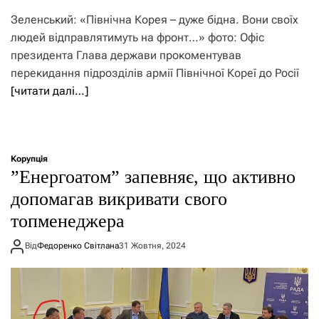
Зеленський: «Північна Корея – дуже бідна. Вони своїх
людей відправлятимуть на фронт…» фото: Офіс
президента Глава держави прокоментував
перекидання підрозділів армії Північної Кореї до Росії
[читати далі…]
Корупція
”Енергоатом” запевняє, що активно
допомагав викривати свого
топменеджера
Від
Федоренко Світлана
31 Жовтня, 2024