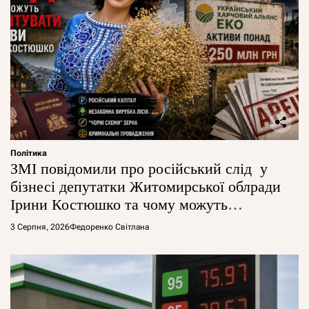
Політика
ЗМІ повідомили про російський слід у
бізнесі депутатки Житомирської облради
Ірини Костюшко та чому можуть
арештувати її активи
3 Серпня, 2026
Федоренко Світлана