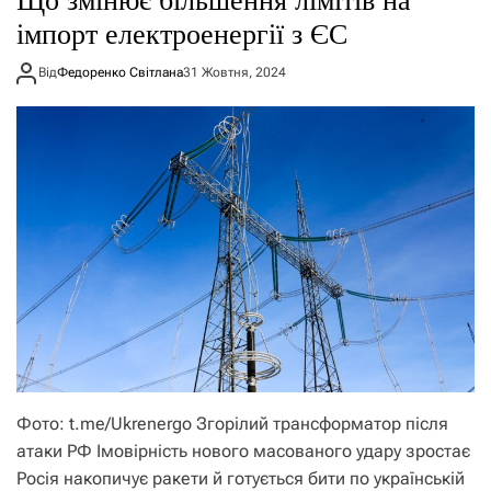
Що змінює більшення лімітів на
імпорт електроенергії з ЄС
Від
Федоренко Світлана
31 Жовтня, 2024
Фото: t.me/Ukrenergo Згорілий трансформатор після
атаки РФ Імовірність нового масованого удару зростає
Росія накопичує ракети й готується бити по українській