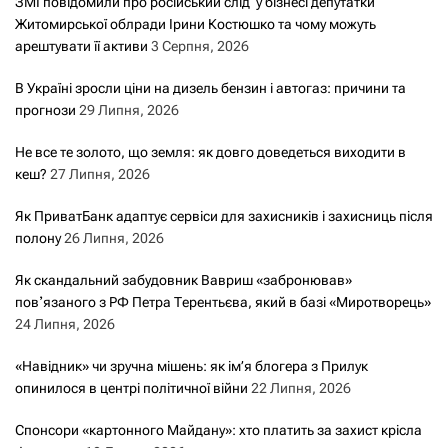
ЗМІ повідомили про російський слід у бізнесі депутатки
а
Житомирської облради Ірини Костюшко та чому можуть
арештувати її активи
3 Серпня, 2026
п
В Україні зросли ціни на дизель бензин і автогаз: причини та
и
прогнози
29 Липня, 2026
с
Не все те золото, що земля: як довго доведеться виходити в
кеш?
27 Липня, 2026
а
Як ПриватБанк адаптує сервіси для захисників і захисниць після
м
полону
26 Липня, 2026
и
Як скандальний забудовник Вавриш «забронював»
повʼязаного з РФ Петра Терентьєва, який в базі «Миротворець»
24 Липня, 2026
«Навідник» чи зручна мішень: як ім’я блогера з Прилук
опинилося в центрі політичної війни
22 Липня, 2026
Спонсори «картонного Майдану»: хто платить за захист крісла