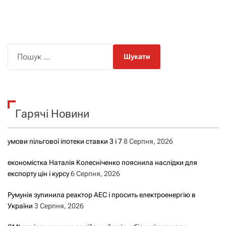
а
в
і
П
о
г
ш
а
у
к
ц
Гарячі Новини
:
і
умови пільгової іпотеки ставки 3 і 7
8 Серпня, 2026
я
економістка Наталія Колесніченко пояснила наслідки для
з
експорту цін і курсу
6 Серпня, 2026
а
Румунія зупинила реактор АЕС і просить електроенергію в
України
3 Серпня, 2026
з