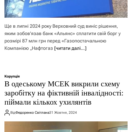
Ще в липні 2024 року Верховний суд виніс рішення,
яким зобов’язав банк «Альянс» сплатити свій борг у
розмірі 87 млн грн перед «Газопостачальною
Компанією „Нафтогаз
[читати далі…]
Корупція
В одеському МСЕК викрили схему
заробітку на фіктивній інвалідності:
піймали кількох ухилянтів
Від
Федоренко Світлана
31 Жовтня, 2024