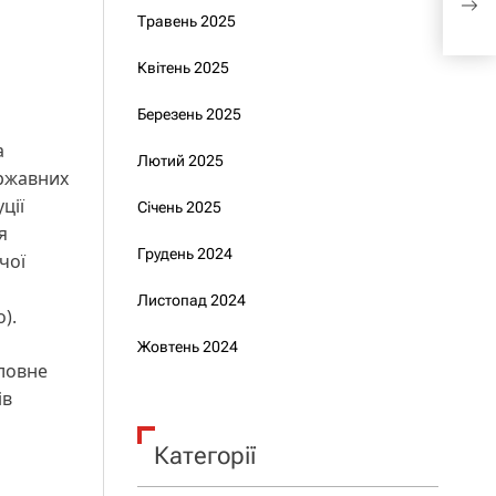
Тер
Травень 2025
вій
Квітень 2025
Березень 2025
а
Лютий 2025
ержавних
ції
Січень 2025
я
Грудень 2024
чої
Листопад 2024
).
Жовтень 2024
оловне
ів
Категорії