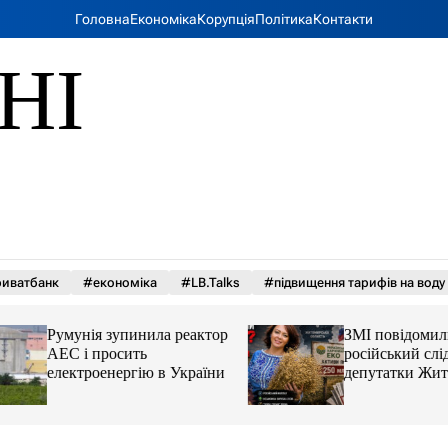
Головна
Економіка
Корупція
Політика
Контакти
НІ
иватбанк
#економіка
#LB.Talks
#підвищення тарифів на воду
Румунія зупинила реактор
ЗМІ повідомили 
АЕС і просить
російський слід у 
електроенергію в України
депутатки Житом
облради Ірини К
та чому можуть а
її активи