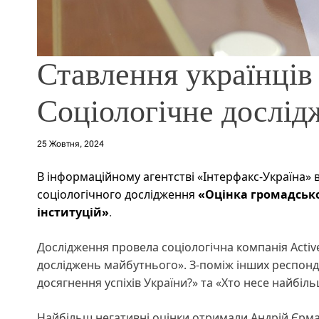
Ставлення українців
Соціологічне дослід
25 Жовтня, 2024
В інформаційному агентстві «Інтерфакс-Україна» 
соціологічного дослідження
«Оцінка громадсько
інституцій»
.
Дослідження провела соціологічна компанія Activ
досліджень майбутнього». З-поміж інших респонд
досягнення успіхів України?» та «Хто несе найбіль
Найбільш негативні оцінки отримали Андрій Єрма