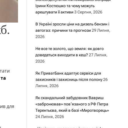
Ірини Костюшко та чому можуть
арештувати її активи
3 Серпня, 2026
В Україні зросли ціни на дизель бензин і
б.
автогаз: причини та прогнози
29 Липня,
2026
Не все те золото, що земля: як довго
доведеться виходити в кеш?
27 Липня,
2026
ьтати
Як ПриватБанк адаптує сервіси для
 та
захисників і захисниць після полону
26
Липня, 2026
Як скандальний забудовник Вавриш
«забронював» повʼязаного з РФ Петра
ив для
Терентьєва, який в базі «Миротворець»
24 Липня, 2026
о