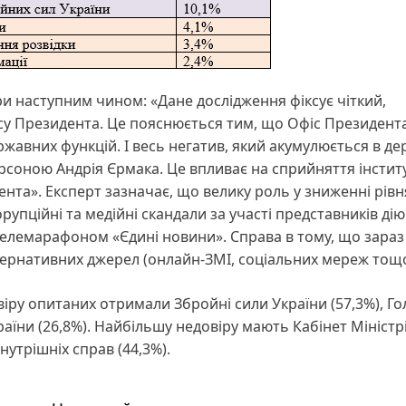
и наступним чином: «Дане дослідження фіксує чіткий,
су Президента. Це пояснюється тим, що Офіс Президент
жавних функцій. І весь негатив, який акумулюється в д
соною Андрія Єрмака. Це впливає на сприйняття інститу
дента». Експерт зазначає, що велику роль у зниженні рівн
орупційні та медійні скандали за участі представників дію
телемарафоном «Єдині новини». Справа в тому, що зараз
тернативних джерел (онлайн-ЗМІ, соціальних мереж тощо
іру опитаних отримали Збройні сили України (57,3%), Г
раїни (26,8%). Найбільшу недовіру мають Кабінет Міністр
нутрішніх справ (44,3%).