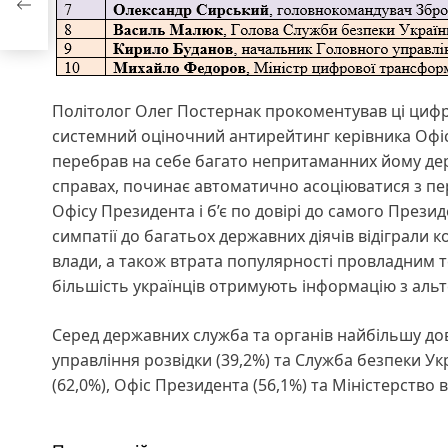
Політолог Олег Постернак прокоментував ці цифр
системний оціночний антирейтинг керівника Офі
перебрав на себе багато непритаманних йому дер
справах, починає автоматично асоціюватися з пер
Офісу Президента і б’є по довірі до самого Прези
симпатії до багатьох державних діячів відіграли к
влади, а також втрата популярності провладним 
більшість українців отримують інформацію з аль
Серед державних служба та органів найбільшу дов
управління розвідки (39,2%) та Служба безпеки Ук
(62,0%), Офіс Президента (56,1%) та Міністерство в