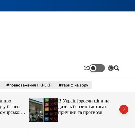
П
П
е
о
р
ш
#повноваження НКРЕКП
#тариф на воду
е
у
м
к
и
про
В Україні зросли ціни на
к
а
бізнесі
дизель бензин і автогаз:
ч
ирської
причини та прогнози
к
остюшко
о
рештувати
л
ь