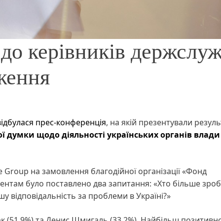
 до керівників держслуж
ження
відбулася прес-конференція
, на якій презентували резул
ї думки щодо діяльності українських органів влади
e Group на замовлення благодійної організації «Фонд
ентам було поставлено два запитання: «Хто більше зроб
шу відповідальність за проблеми в Україні?»
к (51,9%) та Денис Шмигаль (33,2%). Найбільш позитивн