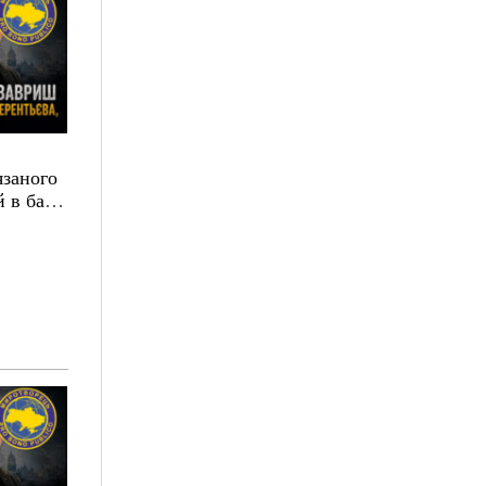
язаного
 в базі