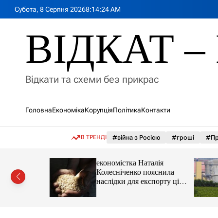
П
Субота, 8 Серпня 2026
8
:
14
:
26
AM
е
р
ВІДКАТ – 
е
й
т
и
Відкати та схеми без прикрас
д
о
в
Головна
Економіка
Корупція
Політика
Контакти
м
і
с
В ТРЕНДІ
#війна з Росією
#гроші
#Пр
т
у
іпотеки
економістка Наталія
Колесніченко пояснила
наслідки для експорту цін і
курсу