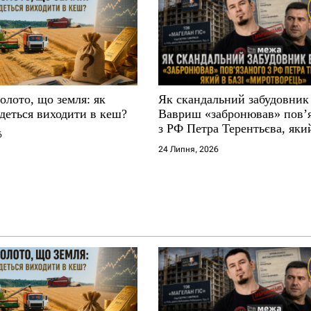
золото, що земля: як
Як скандальний забудовник
деться виходити в кеш?
Вавриш «забронював» повʼ
з РФ Петра Терентьєва, який
6
«Миротворець»
24 Липня, 2026