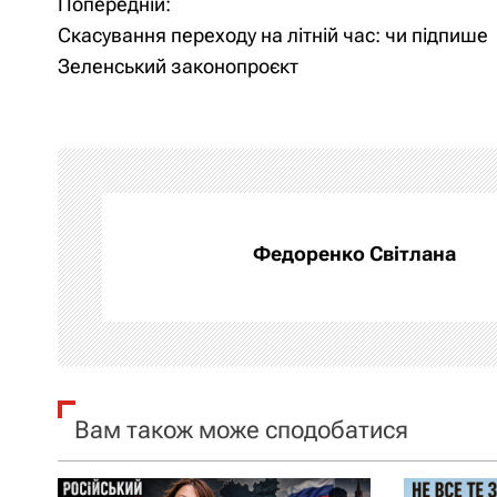
Попередній:
Н
Н
Скасування переходу на літній час: чи підпише
а
а
Зеленський законопроєкт
в
в
и
і
г
г
а
а
Федоренко Світлана
ц
ц
и
і
я
я
Вам також може сподобатися
п
з
о
а