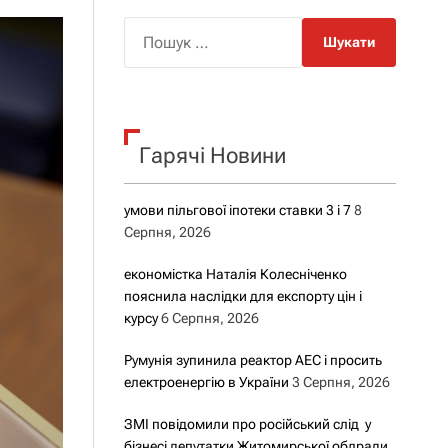
о
р
П
о
о
в
о
ш
г
у
о
р
к
е
Гарячі Новини
:
ж
и
м
у
умови пільгової іпотеки ставки 3 і 7
8
Серпня, 2026
економістка Наталія Колесніченко
пояснила наслідки для експорту цін і
курсу
6 Серпня, 2026
Румунія зупинила реактор АЕС і просить
електроенергію в України
3 Серпня, 2026
ЗМІ повідомили про російський слід у
бізнесі депутатки Житомирської облради