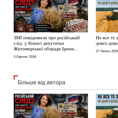
з
п
а
и
п
с
ЗМІ повідомили про російський
Не все те 
и
і
слід у бізнесі депутатки
довго дове
Житомирської облради Ірини
27 Липня, 202
с
в
Костюшко та чому можуть
3 Серпня, 2026
арештувати її активи
я
м
Більше від автора