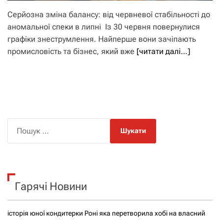
Серйозна зміна балансу: від червневої стабільності до
аномальної спеки в липні Із 30 червня повернулися
графіки знеструмлення. Найперше вони зачіпають
промисловість та бізнес, який вже
[читати далі…]
П
о
ш
у
к
Гарячі Новини
:
історія юної кондитерки Роні яка перетворила хобі на власний