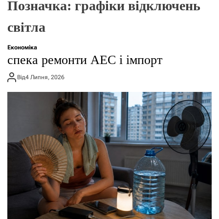
Позначка:
графіки відключень
о
р
е
світла
ж
и
м
Економіка
у
спека ремонти АЕС і імпорт
Від
4 Липня, 2026