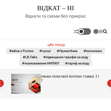
П
ВІДКАТ – НІ
е
р
Відкати та схеми без прикрас
е
й
т
П
М
П
и
е
е
о
д
р
н
ш
В ТРЕНДІ
е
ю
у
о
м
к
#війна з Росією
#гроші
#Приватбанк
#економіка
в
и
м
#LB.Talks
#підвищення тарифів на воду
к
і
а
#повноваження НКРЕКП
#тариф на воду
ч
с
к
т
о
 яка
умови пільгової іпотеки ставки 3 і
у
л
7
ь
о
р
о
в
о
г