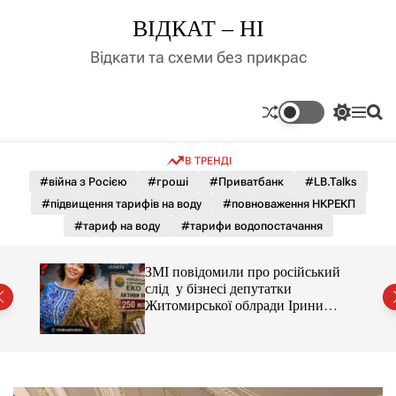
П
ВІДКАТ – НІ
е
р
Відкати та схеми без прикрас
е
й
т
П
М
П
и
е
е
о
д
р
н
ш
В ТРЕНДІ
е
ю
у
о
м
к
#війна з Росією
#гроші
#Приватбанк
#LB.Talks
в
и
м
#підвищення тарифів на воду
#повноваження НКРЕКП
к
і
а
#тариф на воду
#тарифи водопостачання
ч
с
к
т
о
С і
ЗМІ повідомили про російський
у
л
раїни
слід у бізнесі депутатки
ь
Житомирської облради Ірини
о
Костюшко та чому можуть
р
арештувати її активи
о
в
о
г