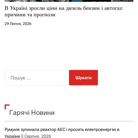
В Україні зросли ціни на дизель бензин і автогаз:
причини та прогнози
29 Липня, 2026
П
о
ш
у
к
Гарячі Новини
:
Румунія зупинила реактор АЕС і просить електроенергію в
України
3 Серпня, 2026