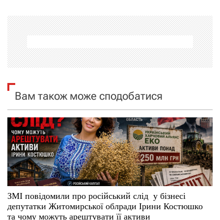
г
а
ц
і
я
Вам також може сподобатися
з
а
п
и
с
ЗМІ повідомили про російський слід у бізнесі
депутатки Житомирської облради Ірини Костюшко
і
та чому можуть арештувати її активи