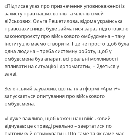
«Підписав указ про призначення уповноваженої із
захисту прав наших воїнів та членів сімей
військових. Ольга Решетилова, відома українська
правозахисниця, буде займатися зараз підготовкою
законопроєкту про військового омбудсмена – таку
інституцію маємо створити. І це не просто щоб була
одна людина – треба системну роботу, щоб у
омбудсмена був апарат, всі реальні можливості
впливати на ситуацію і допомагати», – йдеться у
заяві.
Зеленський зауважив, що на платформі «Армії+»
запускається опитування про військового
омбудсмена.
«І дуже важливо, щоб кожен наш військовий
відчував: це справді реально – звертатися по
підтримку й отримувати її. Що саме та як саме має