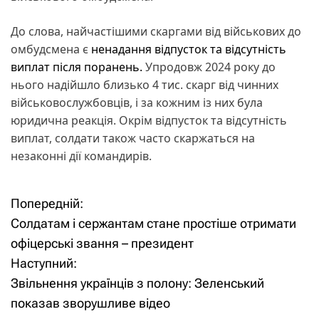
До слова, найчастішими скаргами від військових до
омбудсмена є
ненадання відпусток та відсутність
виплат після поранень.
Упродовж 2024 року до
нього надійшло близько 4 тис. скарг від чинних
військовослужбовців, і за кожним із них була
юридична реакція. Окрім відпусток та відсутність
виплат, солдати також часто скаржаться на
незаконні дії командирів.
Попередній:
Н
Солдатам і сержантам стане простіше отримати
а
офіцерські звання – президент
Наступний:
в
Звільнення українців з полону: Зеленський
і
показав зворушливе відео