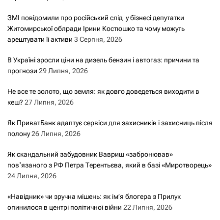
ЗМІ повідомили про російський слід у бізнесі депутатки
Житомирської облради Ірини Костюшко та чому можуть
арештувати її активи
3 Серпня, 2026
В Україні зросли ціни на дизель бензин і автогаз: причини та
прогнози
29 Липня, 2026
Не все те золото, що земля: як довго доведеться виходити в
кеш?
27 Липня, 2026
Як ПриватБанк адаптує сервіси для захисників і захисниць після
полону
26 Липня, 2026
Як скандальний забудовник Вавриш «забронював»
повʼязаного з РФ Петра Терентьєва, який в базі «Миротворець»
24 Липня, 2026
«Навідник» чи зручна мішень: як ім’я блогера з Прилук
опинилося в центрі політичної війни
22 Липня, 2026