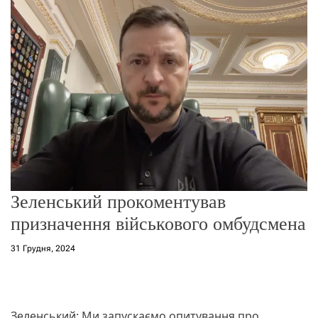
о
р
е
ж
и
м
у
Зеленський прокоментував
призначення військового омбудсмена
31 Грудня, 2024
Зеленський: Ми запускаємо опитування про