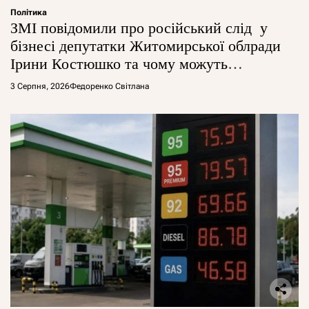
Політика
ЗМІ повідомили про російський слід у
бізнесі депутатки Житомирської облради
Ірини Костюшко та чому можуть
арештувати її активи
3 Серпня, 2026
Федоренко Світлана