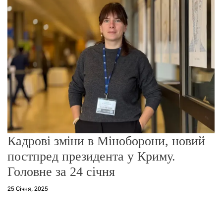
о
р
е
ж
и
м
у
Кадрові зміни в Міноборони, новий
постпред президента у Криму.
Головне за 24 січня
25 Січня, 2025