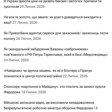
В Україні зросли ціни на дизель бензин і автогаз: причини та
прогнози
29 Липня, 2026
Не все те золото, що земля: як довго доведеться виходити в
кеш?
27 Липня, 2026
Як ПриватБанк адаптує сервіси для захисників і захисниць після
полону
26 Липня, 2026
Як скандальний забудовник Вавриш «забронював»
повʼязаного з РФ Петра Терентьєва, який в базі «Миротворець»
24 Липня, 2026
«Навідник» чи зручна мішень: як ім’я блогера з Прилук
опинилося в центрі політичної війни
22 Липня, 2026
Спонсори «картонного Майдану»: хто платить за захист крісла
Федорова
18 Липня, 2026
Військові записали відео, де висловили незадоволення
безрезультатною роботою міністра оборони Федорова
18