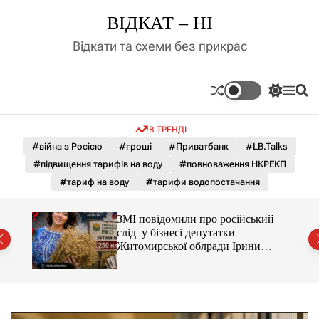
П
ВІДКАТ – НІ
е
р
Відкати та схеми без прикрас
е
й
т
П
М
П
и
е
е
о
д
р
н
ш
В ТРЕНДІ
е
ю
у
о
м
к
#війна з Росією
#гроші
#Приватбанк
#LB.Talks
в
и
м
#підвищення тарифів на воду
#повноваження НКРЕКП
к
і
а
#тариф на воду
#тарифи водопостачання
ч
с
к
т
о
С і
ЗМІ повідомили про російський
у
л
раїни
слід у бізнесі депутатки
ь
Житомирської облради Ірини
о
Костюшко та чому можуть
р
арештувати її активи
о
в
о
г