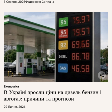
арештувати її активи
3 Серпня, 2026
Федоренко Світлана
Економіка
В Україні зросли ціни на дизель бензин і
автогаз: причини та прогнози
29 Липня, 2026