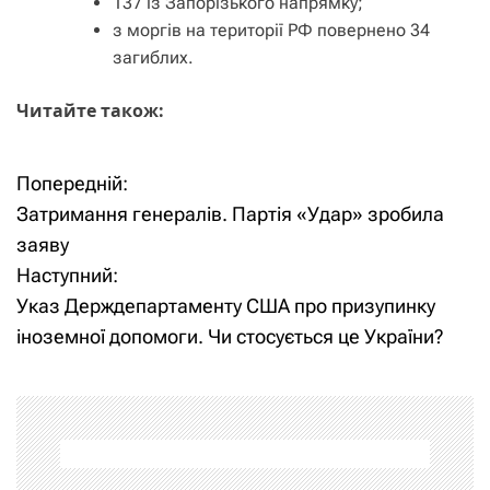
137 із Запорізького напрямку;
з моргів на території РФ повернено 34
загиблих.
Читайте також:
Попередній:
Н
Затримання генералів. Партія «Удар» зробила
а
заяву
Наступний:
в
Указ Держдепартаменту США про призупинку
і
іноземної допомоги. Чи стосується це України?
г
а
ц