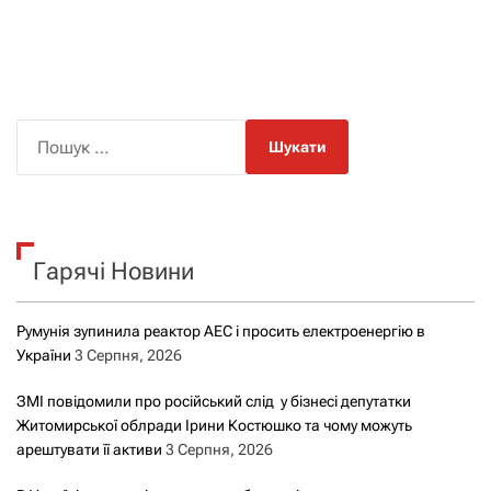
П
о
ш
у
к
Гарячі Новини
:
Румунія зупинила реактор АЕС і просить електроенергію в
України
3 Серпня, 2026
ЗМІ повідомили про російський слід у бізнесі депутатки
Житомирської облради Ірини Костюшко та чому можуть
арештувати її активи
3 Серпня, 2026