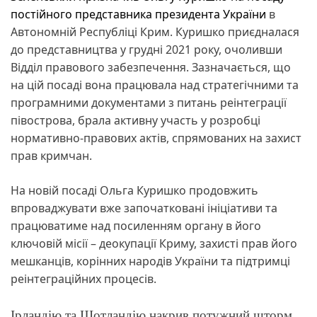
постійного представника президента України
в
Автономній Республіці Крим. Куришко приєдналася
до представництва у грудні 2021 року, очоливши
Відділ правового забезпечення. Зазначається, що
на цій посаді вона працювала над стратегічними та
програмними документами з питань реінтеграції
півострова, брала активну участь у розробці
нормативно-правових актів, спрямованих на захист
прав кримчан.
На новій посаді Ольга Куришко продовжить
впроваджувати вже започатковані ініціативи та
працюватиме над посиленням органу в його
ключовій місії – деокупації Криму, захисті прав його
мешканців, корінних народів України та підтримці
реінтеграційних процесів.
Ірландію та Шотландію накрив потужний шторм