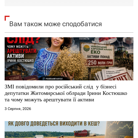
і
я
Вам також може сподобатися
з
а
п
и
с
ЗМІ повідомили про російський слід у бізнесі
депутатки Житомирської облради Ірини Костюшко
і
та чому можуть арештувати її активи
3 Серпня, 2026
в