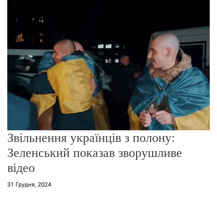
о
р
е
ж
и
м
у
Звільнення українців з полону:
Зеленський показав зворушливе
відео
31 Грудня, 2024