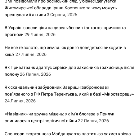
ЗМІ повідомили про російський слід у бізнесі депутатки
Житомирської облради Ірини Костюшко та чому можуть
арештувати її активи
3 Серпня, 2026
В Україні зросли ціни на дизель бензин і автогаз: причини та
прогнози
29 Липня, 2026
Не все те золото, що земля: як довго доведеться виходити в
кеш?
27 Липня, 2026
Як ПриватБанк адаптує сервіси для захисників і захисниць після
полону
26 Липня, 2026
Як скандальний забудовник Вавриш «забронював»
повʼязаного з РФ Петра Терентьєва, який в базі «Миротворець»
24 Липня, 2026
«Навідник» чи зручна мішень: як ім’я блогера з Прилук
опинилося в центрі політичної війни
22 Липня, 2026
Спонсори «картонного Майдану»: хто платить за захист крісла