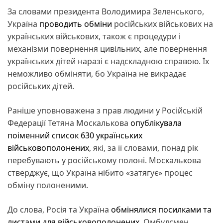
За словами президента Володимира Зеленського,
Україна
проводить обміни
російських військових на
українських військових, також є процедури і
механізми повернення цивільних, але повернення
українських дітей наразі є надскладною справою. Їх
неможливо обміняти, бо Україна не викрадає
російських дітей.
Раніше уповноважена з прав людини у Російській
Федерації Тетяна Москалькова
опублікувала
поіменний список 630 українських
військовополонених
, які, за її словами, понад рік
перебувають у російському полоні. Москалькова
стверджує, що Україна нібито «затягує» процес
обміну полоненими.
До слова, Росія та Україна
обмінялися посилками та
листами для військовополонених
. Омбудсмен