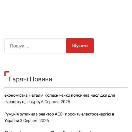
П
о
ш
у
к
Гарячі Новини
:
економістка Наталія Колесніченко пояснила наслідки для
експорту цін і курсу
6 Серпня, 2026
Румунія зупинила реактор АЕС і просить електроенергію в
України
3 Серпня, 2026