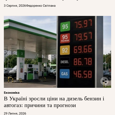
арештувати її активи
3 Серпня, 2026
Федоренко Світлана
Економіка
В Україні зросли ціни на дизель бензин і
автогаз: причини та прогнози
29 Липня, 2026