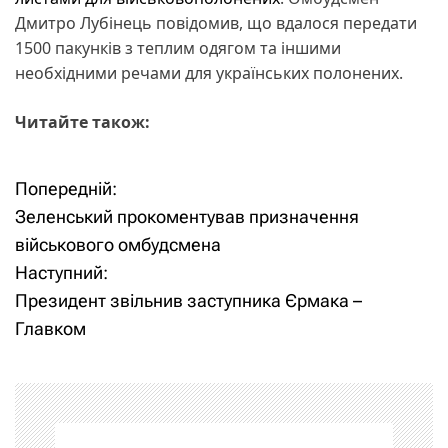
Дмитро Лубінець повідомив, що вдалося передати
1500 пакунків з теплим одягом та іншими
необхідними речами для українських полонених.
Читайте також:
Попередній:
Н
Зеленський прокоментував призначення
а
військового омбудсмена
Наступний:
в
Президент звільнив заступника Єрмака –
і
Главком
г
а