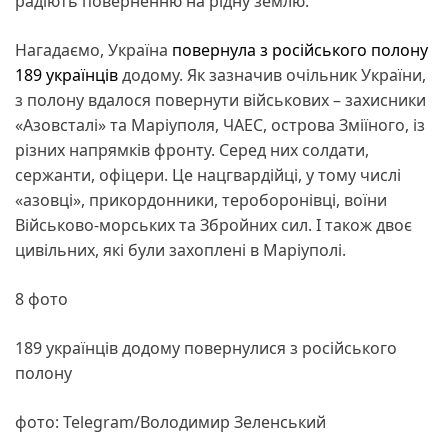
радіють поверненню на рідну землю.
Нагадаємо, Україна
повернула з російського полону
189 українців
додому. Як зазначив очільник України,
з полону вдалося повернути військових – захисники
«Азовсталі» та Маріуполя, ЧАЕС, острова Зміїного, із
різних напрямків фронту. Серед них солдати,
сержанти, офіцери. Це нацгвардійці, у тому числі
«азовці», прикордонники, тероборонівці, воїни
Військово-морських та Збройних сил. І також двоє
цивільних, які були захоплені в Маріуполі.
8 фото
189 українців додому повернулися з російського
полону
фото: Telegram/Володимир Зеленський