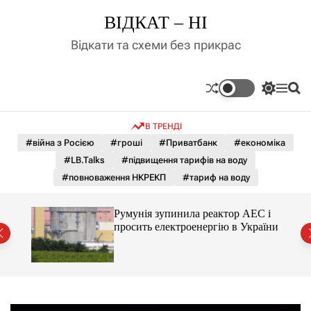
П
ВІДКАТ – НІ
е
р
Відкати та схеми без прикрас
е
й
т
П
М
П
и
е
е
о
д
р
н
ш
В ТРЕНДІ
е
ю
у
о
м
к
#війна з Росією
#гроші
#Приватбанк
#економіка
в
и
м
#LB.Talks
#підвищення тарифів на воду
к
і
а
#повноваження НКРЕКП
#тариф на воду
ч
с
к
т
о
ченко
Румунія зупинила реактор АЕС і
у
л
рту
просить електроенергію в України
ь
о
р
о
в
о
г