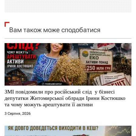
ц
і
я
Вам також може сподобатися
з
а
п
и
с
ЗМІ повідомили про російський слід у бізнесі
депутатки Житомирської облради Ірини Костюшко
і
та чому можуть арештувати її активи
3 Серпня, 2026
в