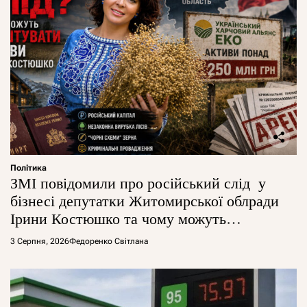
Політика
ЗМІ повідомили про російський слід у
бізнесі депутатки Житомирської облради
Ірини Костюшко та чому можуть
арештувати її активи
3 Серпня, 2026
Федоренко Світлана