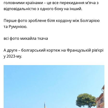
головними країнами – це все перекидання м’яча з
відповідальністю з одного боку на інший.
Перше фото зроблене біля кордону між Болгарією
та Румунією.
всі фото михайла ткача
А друге – болгарський кортеж на Французькій рівʼєрі
у 2023-му.