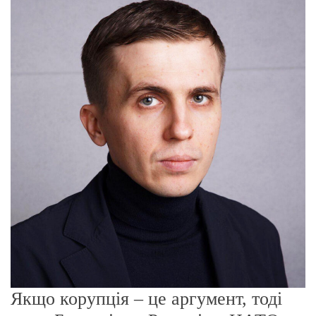
о
р
е
ж
и
м
у
Якщо корупція – це аргумент, тоді