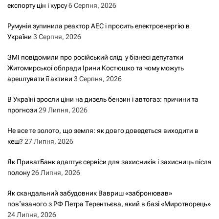
експорту цін і курсу
6 Серпня, 2026
Румунія зупинила реактор АЕС і просить електроенергію в
України
3 Серпня, 2026
ЗМІ повідомили про російський слід у бізнесі депутатки
Житомирської облради Ірини Костюшко та чому можуть
арештувати її активи
3 Серпня, 2026
В Україні зросли ціни на дизель бензин і автогаз: причини та
прогнози
29 Липня, 2026
Не все те золото, що земля: як довго доведеться виходити в
кеш?
27 Липня, 2026
Як ПриватБанк адаптує сервіси для захисників і захисниць після
полону
26 Липня, 2026
Як скандальний забудовник Вавриш «забронював»
повʼязаного з РФ Петра Терентьєва, який в базі «Миротворець»
24 Липня, 2026