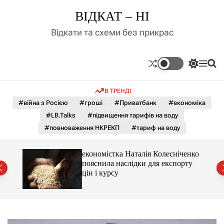
П
ВІДКАТ – НІ
е
р
Відкати та схеми без прикрас
е
й
т
П
М
П
и
е
е
о
д
р
н
ш
В ТРЕНДІ
е
ю
у
о
м
к
#війна з Росією
#гроші
#Приватбанк
#економіка
в
и
м
#LB.Talks
#підвищення тарифів на воду
к
і
а
#повноваження НКРЕКП
#тариф на воду
ч
с
к
т
о
и 3 і
економістка Наталія Колесніченко
у
л
пояснила наслідки для експорту
ь
цін і курсу
о
р
о
в
о
г