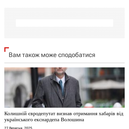
г
а
ц
і
я
Вам також може сподобатися
з
а
п
и
с
Колишній євродепутат визнав отримання хабарів від
українського екснардепа Волошина
і
27 Вересня, 2025