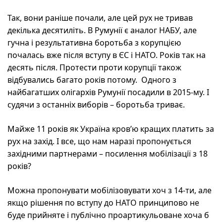
Так, вони раніше почали, але цей рух не тривав
декілька десятиліть. В Румунії є аналог НАБУ, але
гучна і результативна боротьба з корупцією
почалась вже після вступу в ЄС і НАТО. Років так на
десять після. Протести проти корупції також
відбувались багато років потому. Одного з
найбагатших олігархів Румунії посадили в 2015-му. І
судячи з останніх виборів – боротьба триває.
Майже 11 років як Україна кров’ю кращих платить за
рух на захід. І все, що нам наразі пропонується
західними партнерами – посилення мобілізації з 18
років?
Можна пропонувати мобілізовувати хоч з 14-ти, але
якщо рішення по вступу до НАТО принципово не
буде прийняте і публічно проартикульоване хоча б