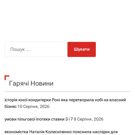
П
о
ш
у
к
Гарячі Новини
:
історія юної кондитерки Роні яка перетворила хобі на власний
бізнес
10 Серпня, 2026
умови пільгової іпотеки ставки 3 і 7
8 Серпня, 2026
економістка Наталія Колесніченко пояснила наслідки для