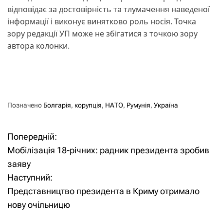
відповідає за достовірність та тлумачення наведеної
інформації і виконує винятково роль носія. Точка
зору редакції УП може не збігатися з точкою зору
автора колонки.
Позначено
Болгарія
,
корупція
,
НАТО
,
Румунія
,
Україна
Попередній:
Н
Мобілізація 18-річних: радник президента зробив
а
заяву
Наступний:
в
Представництво президента в Криму отримало
і
нову очільницю