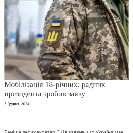
о
р
е
ж
и
м
у
Мобілізація 18-річних: радник
президента зробив заяву
5 Грудня, 2024
Раніше держсекретар США заявив, що Україна має