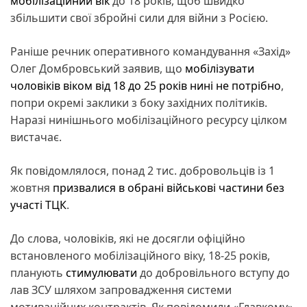
мобілізаційний вік
до 18 років, щоб швидко
збільшити свої збройні сили для війни з Росією.
Раніше речник оперативного командування «Захід»
Олег Домбровський заявив, що
мобілізувати
чоловіків віком від 18 до 25 років нині не потрібно
,
попри окремі заклики з боку західних політиків.
Наразі нинішнього мобілізаційного ресурсу цілком
вистачає.
Як повідомлялося, понад 2 тис. добровольців із 1
жовтня
призвалися в обрані військові частини без
участі ТЦК
.
До слова, чоловіків, які не досягли офіційно
встановленого мобілізаційного віку, 18-25 років,
планують
стимулювати
до добровільного вступу до
лав ЗСУ шляхом запровадження системи
мотиваційних контрактів. Як повідомили «Главкому»