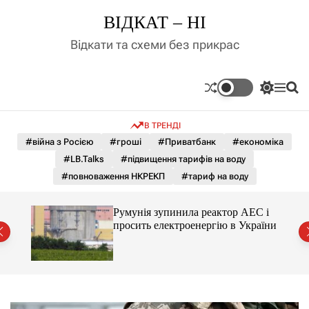
П
ВІДКАТ – НІ
е
р
Відкати та схеми без прикрас
е
й
т
П
М
П
и
е
е
о
д
р
н
ш
В ТРЕНДІ
е
ю
у
о
м
к
#війна з Росією
#гроші
#Приватбанк
#економіка
в
и
м
#LB.Talks
#підвищення тарифів на воду
к
і
а
#повноваження НКРЕКП
#тариф на воду
ч
с
к
т
о
ченко
Румунія зупинила реактор АЕС і
у
л
рту
просить електроенергію в України
ь
о
р
о
в
о
г