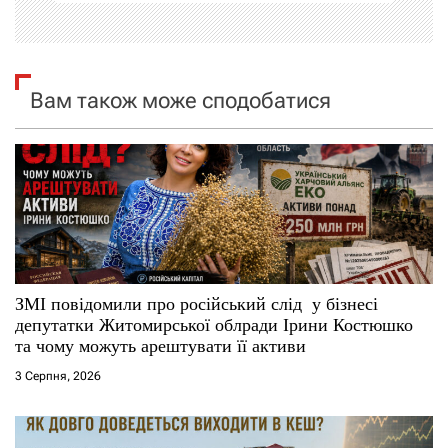
ц
і
я
Вам також може сподобатися
з
а
п
и
с
ЗМІ повідомили про російський слід у бізнесі
депутатки Житомирської облради Ірини Костюшко
і
та чому можуть арештувати її активи
3 Серпня, 2026
в