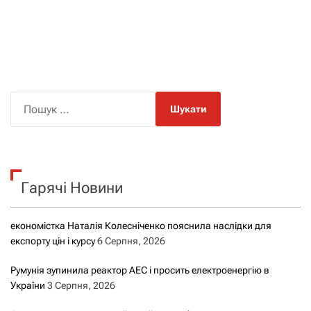
П
о
ш
у
к
Гарячі Новини
:
економістка Наталія Колесніченко пояснила наслідки для
експорту цін і курсу
6 Серпня, 2026
Румунія зупинила реактор АЕС і просить електроенергію в
України
3 Серпня, 2026