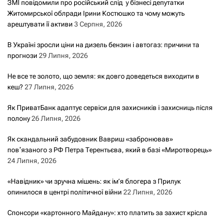
ЗМІ повідомили про російський слід у бізнесі депутатки
Житомирської облради Ірини Костюшко та чому можуть
арештувати її активи
3 Серпня, 2026
В Україні зросли ціни на дизель бензин і автогаз: причини та
прогнози
29 Липня, 2026
Не все те золото, що земля: як довго доведеться виходити в
кеш?
27 Липня, 2026
Як ПриватБанк адаптує сервіси для захисників і захисниць після
полону
26 Липня, 2026
Як скандальний забудовник Вавриш «забронював»
повʼязаного з РФ Петра Терентьєва, який в базі «Миротворець»
24 Липня, 2026
«Навідник» чи зручна мішень: як ім’я блогера з Прилук
опинилося в центрі політичної війни
22 Липня, 2026
Спонсори «картонного Майдану»: хто платить за захист крісла