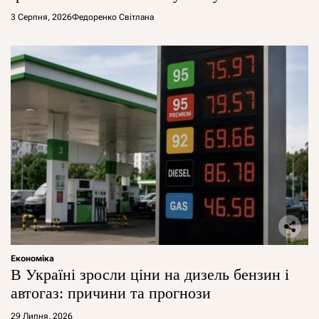
арештувати її активи
3 Серпня, 2026
Федоренко Світлана
Економіка
В Україні зросли ціни на дизель бензин і
автогаз: причини та прогнози
29 Липня, 2026