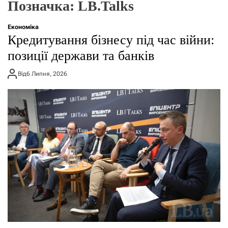
Позначка:
LB.Talks
о
р
е
Економіка
ж
Кредитування бізнесу під час війни:
и
м
позиції держави та банків
у
Від
6 Липня, 2026