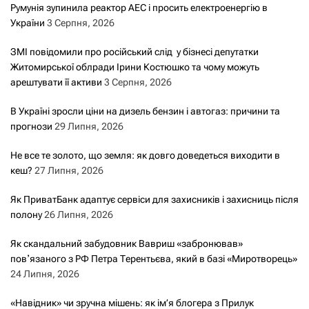
Румунія зупинила реактор АЕС і просить електроенергію в
України
3 Серпня, 2026
ЗМІ повідомили про російський слід у бізнесі депутатки
Житомирської облради Ірини Костюшко та чому можуть
арештувати її активи
3 Серпня, 2026
В Україні зросли ціни на дизель бензин і автогаз: причини та
прогнози
29 Липня, 2026
Не все те золото, що земля: як довго доведеться виходити в
кеш?
27 Липня, 2026
Як ПриватБанк адаптує сервіси для захисників і захисниць після
полону
26 Липня, 2026
Як скандальний забудовник Вавриш «забронював»
повʼязаного з РФ Петра Терентьєва, який в базі «Миротворець»
24 Липня, 2026
«Навідник» чи зручна мішень: як ім’я блогера з Прилук