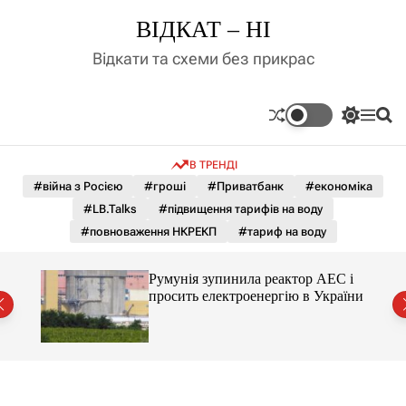
П
ВІДКАТ – НІ
е
р
Відкати та схеми без прикрас
е
й
т
П
М
П
и
е
е
о
д
р
н
ш
В ТРЕНДІ
е
ю
у
о
м
к
#війна з Росією
#гроші
#Приватбанк
#економіка
в
и
м
#LB.Talks
#підвищення тарифів на воду
к
і
а
#повноваження НКРЕКП
#тариф на воду
ч
с
к
т
о
ченко
Румунія зупинила реактор АЕС і
у
л
рту
просить електроенергію в України
ь
о
р
о
в
о
г