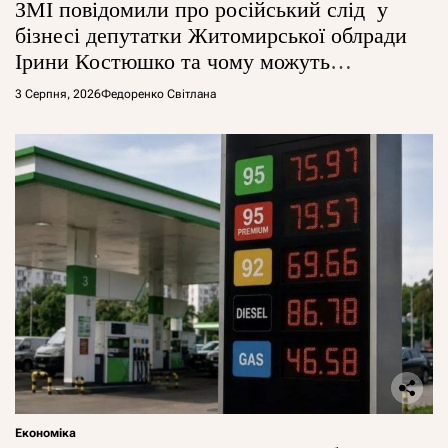
ЗМІ повідомили про російський слід у
бізнесі депутатки Житомирської облради
Ірини Костюшко та чому можуть
арештувати її активи
3 Серпня, 2026
Федоренко Світлана
Економіка