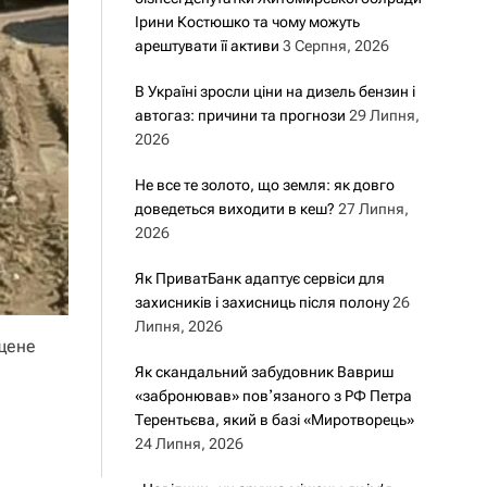
Ірини Костюшко та чому можуть
арештувати її активи
3 Серпня, 2026
В Україні зросли ціни на дизель бензин і
автогаз: причини та прогнози
29 Липня,
2026
Не все те золото, що земля: як довго
доведеться виходити в кеш?
27 Липня,
2026
Як ПриватБанк адаптує сервіси для
захисників і захисниць після полону
26
Липня, 2026
ущене
Як скандальний забудовник Вавриш
«забронював» повʼязаного з РФ Петра
Терентьєва, який в базі «Миротворець»
24 Липня, 2026