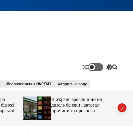
П
П
е
о
р
ш
#повноваження НКРЕКП
#тариф на воду
е
у
м
к
и
про
В Україні зросли ціни на
к
а
бізнесі
дизель бензин і автогаз:
ч
ирської
причини та прогнози
к
остюшко
о
рештувати
л
ь