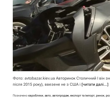
Фото: avtobazar.kiev.ua Авторинок Столичний І він з
після 2015 року), ввезене не з США і
[читати далі…]
Позначено
євробляхи
,
авто
,
автопродаж
,
експорт та імпорт
,
ринок
,
ро