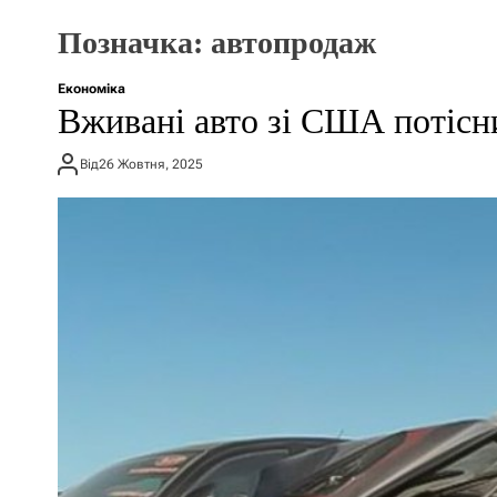
Позначка:
автопродаж
Економіка
Вживані авто зі США потісн
Від
26 Жовтня, 2025