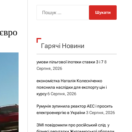
о
р
П
о
о
в
о
ш
г
євро
у
о
р
к
е
Гарячі Новини
:
ж
и
м
у
умови пільгової іпотеки ставки 3 і 7
8
Серпня, 2026
економістка Наталія Колесніченко
пояснила наслідки для експорту цін і
курсу
6 Серпня, 2026
Румунія зупинила реактор АЕС і просить
електроенергію в України
3 Серпня, 2026
ЗМІ повідомили про російський слід у
бізнесі депутатки Житомирської облради