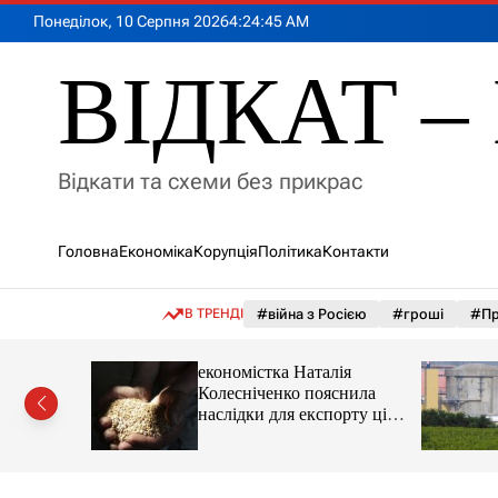
П
Понеділок, 10 Серпня 2026
4
:
24
:
46
AM
е
р
ВІДКАТ – 
е
й
т
и
Відкати та схеми без прикрас
д
о
в
Головна
Економіка
Корупція
Політика
Контакти
м
і
с
В ТРЕНДІ
#війна з Росією
#гроші
#Пр
т
у
іпотеки
економістка Наталія
Колесніченко пояснила
наслідки для експорту цін і
курсу