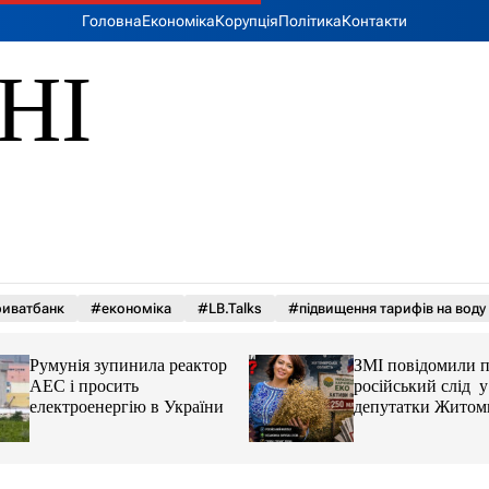
Головна
Економіка
Корупція
Політика
Контакти
НІ
иватбанк
#економіка
#LB.Talks
#підвищення тарифів на воду
Румунія зупинила реактор
ЗМІ повідомили 
АЕС і просить
російський слід у 
електроенергію в України
депутатки Житом
облради Ірини К
та чому можуть а
її активи