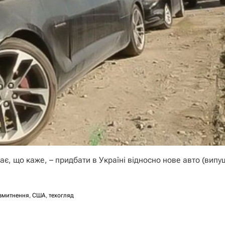
нає, що каже, – придбати в Україні відносно нове авто (вип
змитнення
,
США
,
техогляд