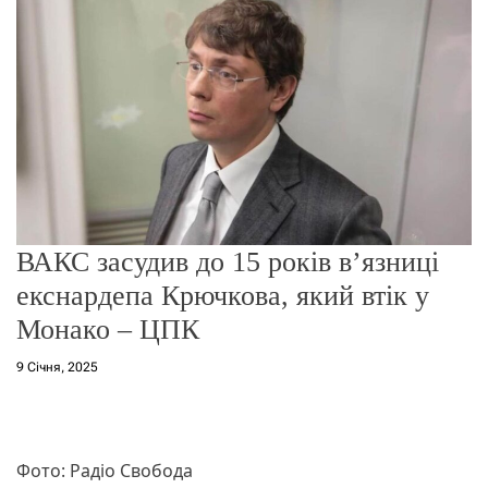
о
р
е
ж
и
м
у
ВАКС засудив до 15 років в’язниці
екснардепа Крючкова, який втік у
Монако – ЦПК
9 Січня, 2025
Фото: Радіо Свобода