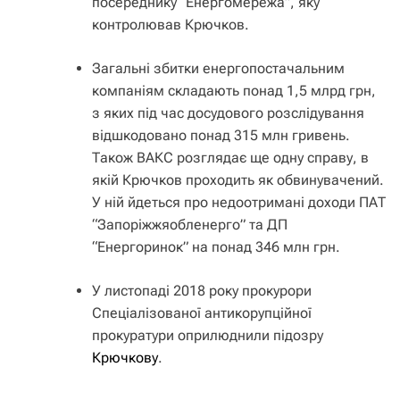
посереднику “Енергомережа”, яку
контролював Крючков.
Загальні збитки енергопостачальним
компаніям складають понад 1,5 млрд грн,
з яких під час досудового розслідування
відшкодовано понад 315 млн гривень.
Також ВАКС розглядає ще одну справу, в
якій Крючков проходить як обвинувачений.
У ній йдеться про недоотримані доходи ПАТ
“Запоріжжяобленерго” та ДП
“Енергоринок” на понад 346 млн грн.
У листопаді 2018 року прокурори
Спеціалізованої антикорупційної
прокуратури оприлюднили підозру
Крючкову
.