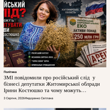
Політика
ЗМІ повідомили про російський слід у
бізнесі депутатки Житомирської облради
Ірини Костюшко та чому можуть
арештувати її активи
3 Серпня, 2026
Федоренко Світлана