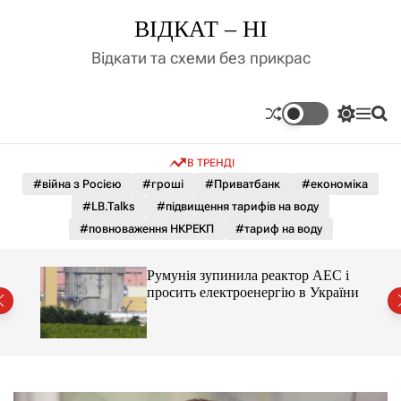
П
ВІДКАТ – НІ
е
р
Відкати та схеми без прикрас
е
й
т
П
М
П
и
е
е
о
д
р
н
ш
В ТРЕНДІ
е
ю
у
о
м
к
#війна з Росією
#гроші
#Приватбанк
#економіка
в
и
м
#LB.Talks
#підвищення тарифів на воду
к
і
а
#повноваження НКРЕКП
#тариф на воду
ч
с
к
т
о
ченко
Румунія зупинила реактор АЕС і
у
л
рту
просить електроенергію в України
ь
о
р
о
в
о
г