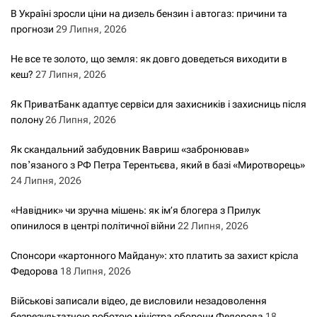
В Україні зросли ціни на дизель бензин і автогаз: причини та
прогнози
29 Липня, 2026
Не все те золото, що земля: як довго доведеться виходити в
кеш?
27 Липня, 2026
Як ПриватБанк адаптує сервіси для захисників і захисниць після
полону
26 Липня, 2026
Як скандальний забудовник Вавриш «забронював»
повʼязаного з РФ Петра Терентьєва, який в базі «Миротворець»
24 Липня, 2026
«Навідник» чи зручна мішень: як ім’я блогера з Прилук
опинилося в центрі політичної війни
22 Липня, 2026
Спонсори «картонного Майдану»: хто платить за захист крісла
Федорова
18 Липня, 2026
Військові записали відео, де висловили незадоволення
безрезультатною роботою міністра оборони Федорова
18