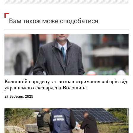
і
я
Вам також може сподобатися
з
а
п
и
с
Колишній євродепутат визнав отримання хабарів від
українського екснардепа Волошина
і
27 Вересня, 2025
в