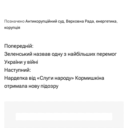
Позначено
Антикорупційний суд
,
Верховна Рада
,
енергетика
,
корупція
Попередній:
Н
Зеленський назвав одну з найбільших перемог
а
України у війні
Наступний:
в
Нардепка від «Слуги народу» Кормишкіна
і
отримала нову підозру
г
а
ц