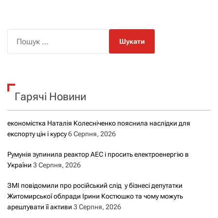
П
о
ш
у
к
Гарячі Новини
:
економістка Наталія Колесніченко пояснила наслідки для
експорту цін і курсу
6 Серпня, 2026
Румунія зупинила реактор АЕС і просить електроенергію в
України
3 Серпня, 2026
ЗМІ повідомили про російський слід у бізнесі депутатки
Житомирської облради Ірини Костюшко та чому можуть
арештувати її активи
3 Серпня, 2026