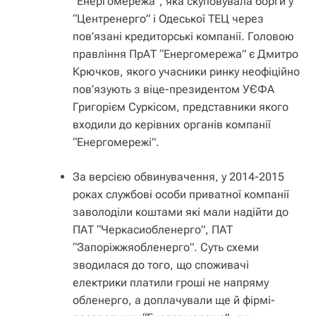
“Енергомережа”, яка скуповувала борги у
“Центренерго” і Одеської ТЕЦ через
пов’язані кредиторські компанії. Головою
правління ПрАТ “Енергомережа” є Дмитро
Крючков, якого учасники ринку неофіційно
пов’язують з віце-президентом УЄФА
Григорієм Суркісом, представники якого
входили до керівних органів компанії
“Енергомережі”.
За версією обвинувачення, у 2014-2015
роках службові особи приватної компанії
заволоділи коштами які мали надійти до
ПАТ “Черкасиобленерго”, ПАТ
“Запоріжжяобленерго”. Суть схеми
зводилася до того, що споживачі
електрики платили гроші не напряму
обленерго, а доплачували ще й фірмі-