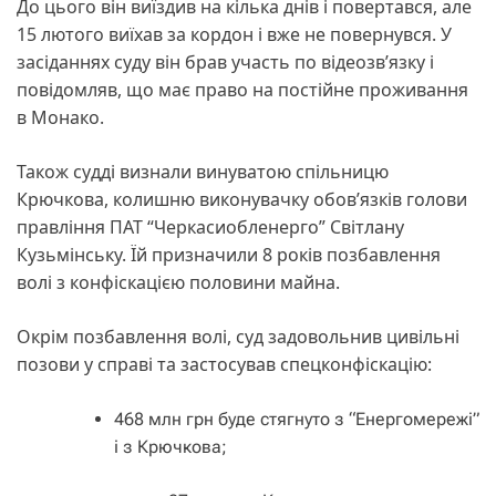
До цього він виїздив на кілька днів і повертався, але
15 лютого виїхав за кордон і вже не повернувся. У
засіданнях суду він брав участь по відеозв’язку і
повідомляв, що має право на постійне проживання
в Монако.
Також судді визнали винуватою спільницю
Крючкова, колишню виконувачку обов’язків голови
правління ПАТ “Черкасиобленерго” Світлану
Кузьмінську. Їй призначили 8 років позбавлення
волі з конфіскацією половини майна.
Окрім позбавлення волі, суд задовольнив цивільні
позови у справі та застосував спецконфіскацію:
468 млн грн буде стягнуто з “Енергомережі”
і з Крючкова;