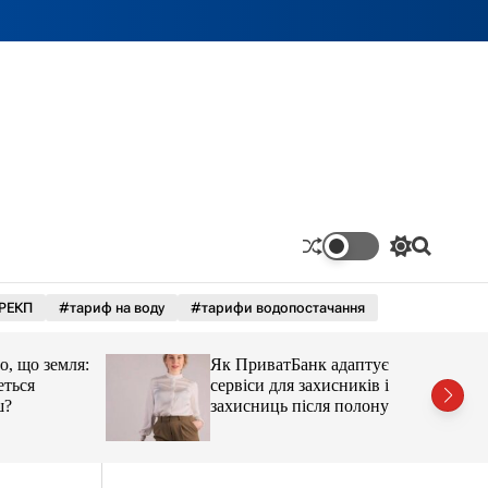
П
П
е
о
р
ш
РЕКП
#тариф на воду
#тарифи водопостачання
е
у
м
к
и
що земля:
Як ПриватБанк адаптує
к
а
ся
сервіси для захисників і
ч
захисниць після полону
к
о
л
ь