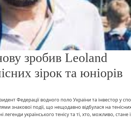
ову зробив Leoland
існих зірок та юніорів
идент Федерації водного поло України та інвестор у сп
ями знакової події, що нещодавно відбулася на тенісни
 легенди українського тенісу та ті, хто, можливо, стане