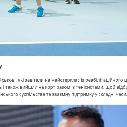
у
ськові, які завітали на майстерклас із реабілітаційного 
і також вийшли на корт разом із тенісистами, щоб відб
їнського суспільства та взаємну підтримку у складні часи