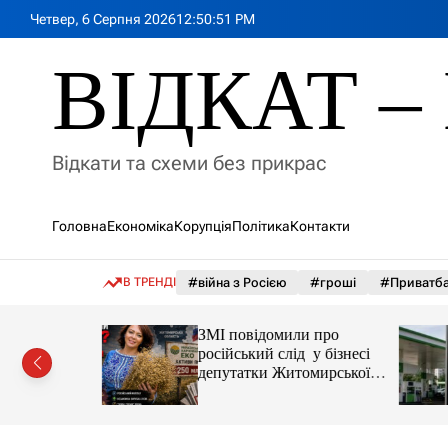
П
Четвер, 6 Серпня 2026
12
:
50
:
53
PM
е
р
ВІДКАТ – 
е
й
т
и
Відкати та схеми без прикрас
д
о
в
Головна
Економіка
Корупція
Політика
Контакти
м
і
с
В ТРЕНДІ
#війна з Росією
#гроші
#Приватб
т
у
а реактор
ЗМІ повідомили про
російський слід у бізнесі
 України
депутатки Житомирської
облради Ірини Костюшко
та чому можуть арештувати
її активи