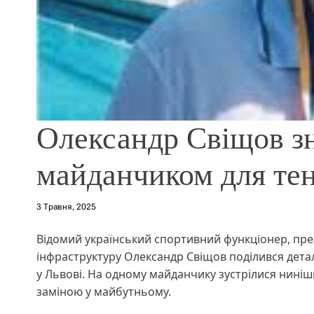
Олександр Свіщов зн
майданчиком для тен
3 Травня, 2025
Відомий український спортивний функціонер, през
інфраструктуру Олександр Свіщов поділився детал
у Львові. На одному майданчику зустрілися нинішні
заміною у майбутньому.