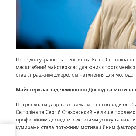
Провідна українська тенісистка Еліна Світоліна та
масштабний майстерклас для юних спортсменів з р
став справжнім джерелом натхнення для молодог
Майстерклас від чемпіонів: Досвід та мотивац
Потренувати удар та отримати цінні поради особис
Світоліна та Сергій Стаховський не лише продемон
професійним досвідом, секретами успіху та важлив
кумирами стала потужним мотиваційним фактором
! Як
им