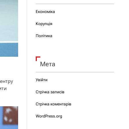
Економіка
Корупція
Політика
Мета
Увійти
центру
ити
Стрічка записів
.
Стрічка коментарів
WordPress.org