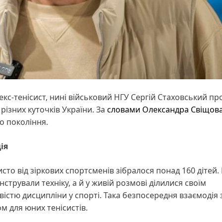
 екс-тенісист, нині військовий НГУ Сергій Стаховський п
ізних куточків України. За
словами Олександра Свіщов
о покоління.
ія
то від зіркових спортсменів зібралося понад 160 дітей. 
стрували техніку, а й у живій розмові ділилися своїм
істю дисципліни у спорті. Така безпосередня взаємодія 
 для юних тенісистів.