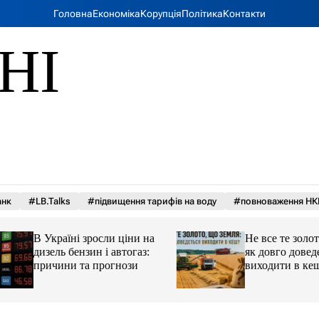
Головна
Економіка
Корупція
Політика
Контакти
НІ
анк
#LB.Talks
#підвищення тарифів на воду
#повноваження НК
В Україні зросли ціни на
Не все те золото, 
дизель бензин і автогаз:
як довго доведеть
причини та прогнози
виходити в кеш?