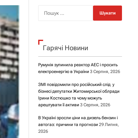
о
р
П
о
о
в
о
ш
г
у
о
р
к
е
Гарячі Новини
:
ж
и
м
у
Румунія зупинила реактор АЕС і просить
електроенергію в України
3 Серпня, 2026
ЗМІ повідомили про російський слід у
бізнесі депутатки Житомирської облради
Ірини Костюшко та чому можуть
арештувати її активи
3 Серпня, 2026
В Україні зросли ціни на дизель бензин і
автогаз: причини та прогнози
29 Липня,
2026