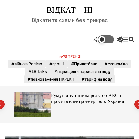
П
ВІДКАТ – НІ
е
р
Відкати та схеми без прикрас
е
й
т
П
М
П
и
е
е
о
д
р
н
ш
В ТРЕНДІ
е
ю
у
о
м
к
#війна з Росією
#гроші
#Приватбанк
#економіка
в
и
м
#LB.Talks
#підвищення тарифів на воду
к
і
а
#повноваження НКРЕКП
#тариф на воду
ч
с
к
т
о
ченко
Румунія зупинила реактор АЕС і
у
л
рту
просить електроенергію в України
ь
о
р
о
в
о
г