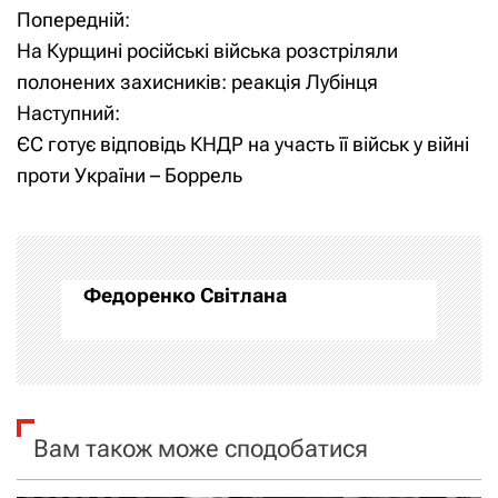
Попередній:
Н
На Курщині російські війська розстріляли
а
полонених захисників: реакція Лубінця
Наступний:
в
ЄС готує відповідь КНДР на участь її військ у війні
і
проти України – Боррель
г
а
Федоренко Світлана
ц
і
я
Вам також може сподобатися
з