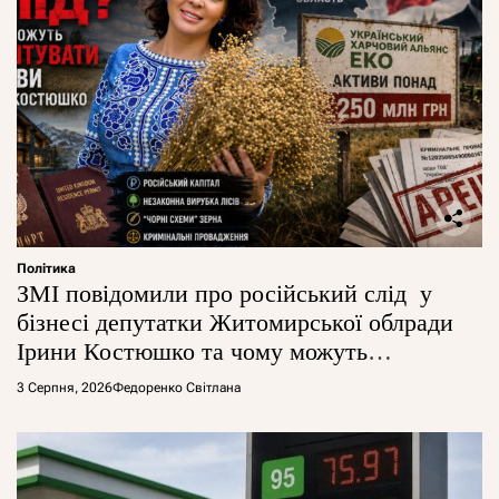
Політика
ЗМІ повідомили про російський слід у
бізнесі депутатки Житомирської облради
Ірини Костюшко та чому можуть
арештувати її активи
3 Серпня, 2026
Федоренко Світлана