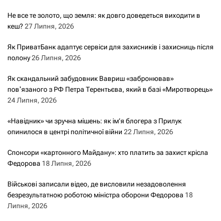
Не все те золото, що земля: як довго доведеться виходити в
кеш?
27 Липня, 2026
Як ПриватБанк адаптує сервіси для захисників і захисниць після
полону
26 Липня, 2026
Як скандальний забудовник Вавриш «забронював»
повʼязаного з РФ Петра Терентьєва, який в базі «Миротворець»
24 Липня, 2026
«Навідник» чи зручна мішень: як ім’я блогера з Прилук
опинилося в центрі політичної війни
22 Липня, 2026
Спонсори «картонного Майдану»: хто платить за захист крісла
Федорова
18 Липня, 2026
Військові записали відео, де висловили незадоволення
безрезультатною роботою міністра оборони Федорова
18
Липня, 2026