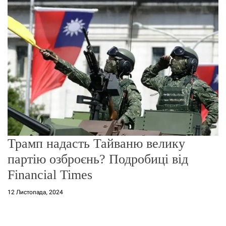
о
р
е
ж
и
м
у
Трамп надасть Тайваню велику
партію озброєнь? Подробиці від
Financial Times
12 Листопада, 2024