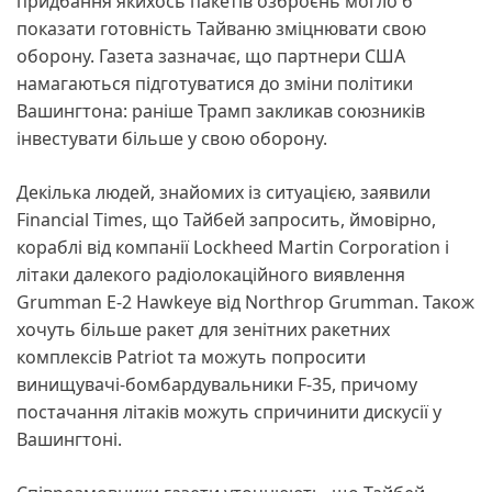
придбання якихось пакетів озброєнь могло б
показати готовність Тайваню зміцнювати свою
оборону. Газета зазначає, що партнери США
намагаються підготуватися до зміни політики
Вашингтона: раніше Трамп закликав союзників
інвестувати більше у свою оборону.
Декілька людей, знайомих із ситуацією, заявили
Financial Times, що Тайбей запросить, ймовірно,
кораблі від компанії Lockheed Martin Corporation і
літаки далекого радіолокаційного виявлення
Grumman E-2 Hawkeye від Northrop Grumman. Також
хочуть більше ракет для зенітних ракетних
комплексів Patriot та можуть попросити
винищувачі-бомбардувальники F-35, причому
постачання літаків можуть спричинити дискусії у
Вашингтоні.