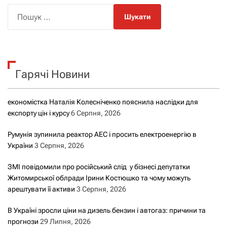
П
о
ш
у
к
Гарячі Новини
:
економістка Наталія Колесніченко пояснила наслідки для
експорту цін і курсу
6 Серпня, 2026
Румунія зупинила реактор АЕС і просить електроенергію в
України
3 Серпня, 2026
ЗМІ повідомили про російський слід у бізнесі депутатки
Житомирської облради Ірини Костюшко та чому можуть
арештувати її активи
3 Серпня, 2026
В Україні зросли ціни на дизель бензин і автогаз: причини та
прогнози
29 Липня, 2026