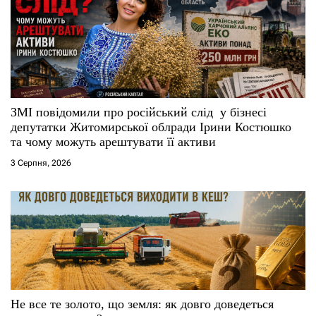
а
п
и
с
ЗМІ повідомили про російський слід у бізнесі
і
депутатки Житомирської облради Ірини Костюшко
та чому можуть арештувати її активи
в
3 Серпня, 2026
Не все те золото, що земля: як довго доведеться