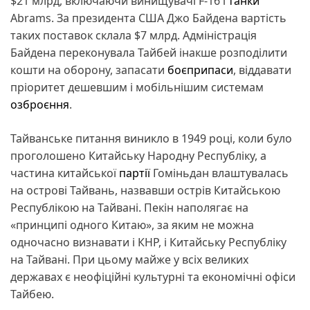
$21 млрд, включаючи винищувачі F-16 і
танки
Abrams. За президента США Джо Байдена вартість
таких поставок склала $7 млрд. Адміністрація
Байдена переконувала Тайбей інакше розподілити
кошти на оборону, запасати
боєприпаси
, віддавати
пріоритет дешевшим і мобільнішим системам
озброєння
.
Тайванське питання виникло в 1949 році, коли було
проголошено Китайську Народну Республіку, а
частина китайської
партії
Гоміньдан влаштувалась
на острові Тайвань, назвавши острів Китайською
Республікою на Тайвані. Пекін наполягає на
«принципі одного Китаю», за яким не можна
одночасно визнавати і КНР, і Китайську Республіку
на Тайвані. При цьому майже у всіх великих
державах є неофіційні культурні та економічні офіси
Тайбею.