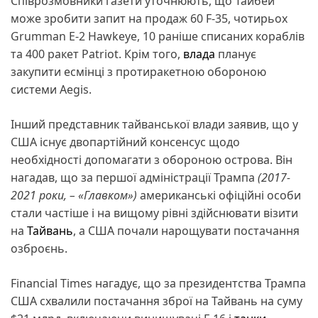
Співрозмовники газети уточнюють, що Тайбей
може зробити запит на продаж 60 F-35, чотирьох
Grumman E-2 Hawkeye, 10 раніше списаних кораблів
та 400 ракет Patriot. Крім того,
влада
планує
закупити есмінці з протиракетною обороною
системи Aegis.
Інший представник тайванської влади заявив, що у
США існує двопартійний консенсус щодо
необхідності допомагати з обороною острова. Він
нагадав, що за першої адміністрації Трампа
(2017-
2021 роки, – «Главком»)
американські офіційні особи
стали частіше і на вищому рівні здійснювати візити
на
Тайвань
, а США почали нарощувати постачання
озброєнь.
Financial Times нагадує, що за президентства Трампа
США схвалили постачання зброї на Тайвань на суму