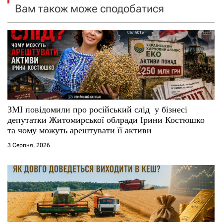
Вам також може сподобатися
я
з
а
п
и
ЗМІ повідомили про російський слід у бізнесі
депутатки Житомирської облради Ірини Костюшко
с
та чому можуть арештувати її активи
і
3 Серпня, 2026
в