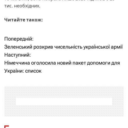
тис. необхідних.
Читайте також:
Попередній:
Н
Зеленський розкрив чисельність української армії
а
Наступний:
Німеччина оголосила новий пакет допомоги для
в
України: список
і
г
а
ц
і