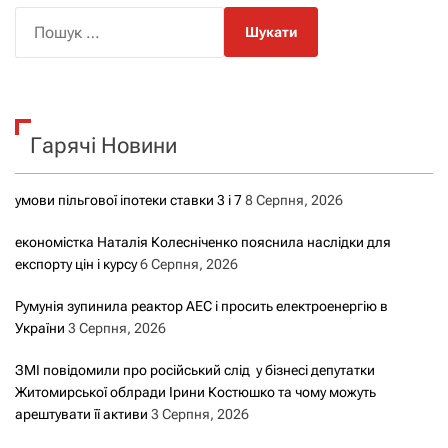
П
о
ш
у
к
Гарячі Новини
:
умови пільгової іпотеки ставки 3 і 7
8 Серпня, 2026
економістка Наталія Колесніченко пояснила наслідки для
експорту цін і курсу
6 Серпня, 2026
Румунія зупинила реактор АЕС і просить електроенергію в
України
3 Серпня, 2026
ЗМІ повідомили про російський слід у бізнесі депутатки
Житомирської облради Ірини Костюшко та чому можуть
арештувати її активи
3 Серпня, 2026