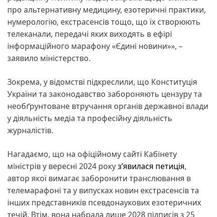
про альтернативну медицину, езотеричні практики,
нумерологію, екстрасенсів тощо, що їх створюють
телеканали, передачі яких виходять в ефірі
інформаційного марафону «Єдині новини»», –
заявило міністерство.
Зокрема, у відомстві підкреслили, що Конституція
України та законодавство забороняють цензуру та
необґрунтоване втручання органів державної влади
у діяльність медіа та професійну діяльність
журналістів.
Нагадаємо, що на офіційному сайті Кабінету
міністрів у вересні 2024 року
з’явилася петиція
,
автор якої вимагає заборонити транслювання в
телемарафоні та у випусках новин екстрасенсів та
інших представників псевдонаукових езотеричних
течій. Втім, вона набрала лише 2028 підписів з 25