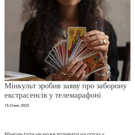
о
р
е
ж
и
м
у
Мінкульт зробив заяву про заборону
екстрасенсів у телемарафоні
15 Січня, 2025
Мінкультури не може впливати на показ у