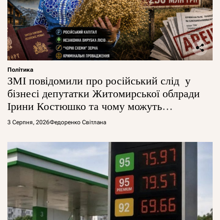
Політика
ЗМІ повідомили про російський слід у
бізнесі депутатки Житомирської облради
Ірини Костюшко та чому можуть
арештувати її активи
3 Серпня, 2026
Федоренко Світлана