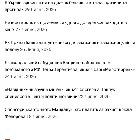
В Україні зросли ціни на дизель бензин і автогаз: причини та
прогнози
29 Липня, 2026
Не все те золото, що земля: як довго доведеться виходити в
кеш?
27 Липня, 2026
Як ПриватБанк адаптує сервіси для захисників і захисниць після
полону
26 Липня, 2026
Як скандальний забудовник Вавриш «забронював»
повʼязаного з РФ Петра Терентьєва, який в базі «Миротворець»
24 Липня, 2026
«Навідник» чи зручна мішень: як ім’я блогера з Прилук
опинилося в центрі політичної війни
22 Липня, 2026
Спонсори «картонного Майдану»: хто платить за захист крісла
Федорова
18 Липня, 2026