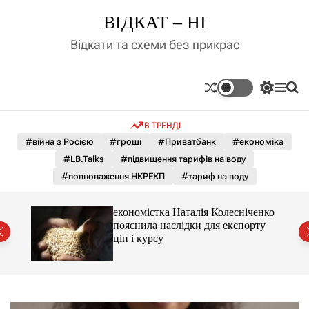
П
ВІДКАТ – НІ
е
р
Відкати та схеми без прикрас
е
й
т
П
М
П
и
е
е
о
д
р
н
ш
В ТРЕНДІ
е
ю
у
о
м
к
#війна з Росією
#гроші
#Приватбанк
#економіка
в
и
м
#LB.Talks
#підвищення тарифів на воду
к
і
а
#повноваження НКРЕКП
#тариф на воду
ч
с
к
т
о
и 3 і
економістка Наталія Колесніченко
у
л
пояснила наслідки для експорту
ь
цін і курсу
о
р
о
в
о
г