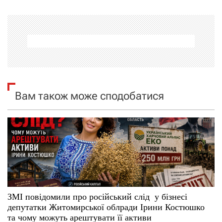
г
а
ц
і
я
Вам також може сподобатися
з
а
п
и
с
ЗМІ повідомили про російський слід у бізнесі
депутатки Житомирської облради Ірини Костюшко
і
та чому можуть арештувати її активи