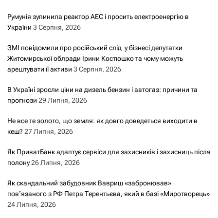
Румунія зупинила реактор АЕС і просить електроенергію в
України
3 Серпня, 2026
ЗМІ повідомили про російський слід у бізнесі депутатки
Житомирської облради Ірини Костюшко та чому можуть
арештувати її активи
3 Серпня, 2026
В Україні зросли ціни на дизель бензин і автогаз: причини та
прогнози
29 Липня, 2026
Не все те золото, що земля: як довго доведеться виходити в
кеш?
27 Липня, 2026
Як ПриватБанк адаптує сервіси для захисників і захисниць після
полону
26 Липня, 2026
Як скандальний забудовник Вавриш «забронював»
повʼязаного з РФ Петра Терентьєва, який в базі «Миротворець»
24 Липня, 2026