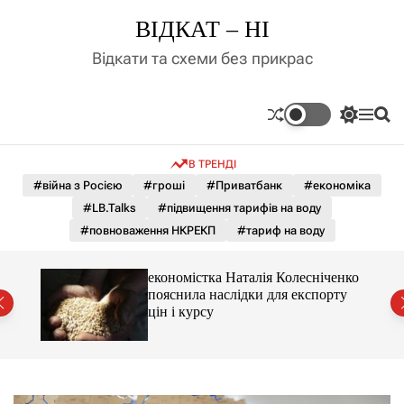
П
ВІДКАТ – НІ
е
р
Відкати та схеми без прикрас
е
й
т
П
М
П
и
е
е
о
д
р
н
ш
В ТРЕНДІ
е
ю
у
о
м
к
#війна з Росією
#гроші
#Приватбанк
#економіка
в
и
м
#LB.Talks
#підвищення тарифів на воду
к
і
а
#повноваження НКРЕКП
#тариф на воду
ч
с
к
т
о
и 3 і
економістка Наталія Колесніченко
у
л
пояснила наслідки для експорту
ь
цін і курсу
о
р
о
в
о
г