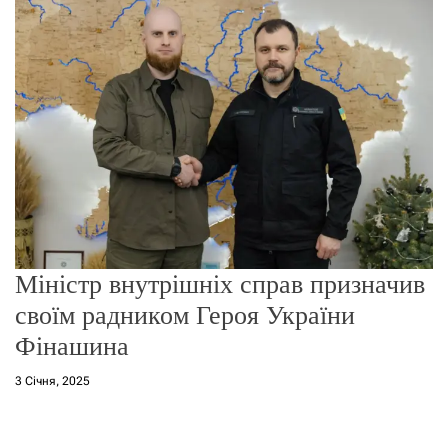
о
р
е
ж
и
м
у
Міністр внутрішніх справ призначив
своїм радником Героя України
Фінашина
3 Січня, 2025