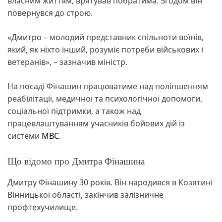
власним життям, врятував побратима. Згодом він
повернувся до строю.
«Дмитро – молодий представник спільноти воїнів,
який, як ніхто інший, розуміє потреби військових і
ветеранів», – зазначив міністр.
На посаді Фінашин працюватиме над поліпшенням
реабілітації, медичної та психологічної допомоги,
соціальної підтримки, а також над
працевлаштуванням учасників бойових дій із
системи
МВС
.
Що відомо про Дмитра Фінашина
Дмитру Фінашину 30 років. Він народився в Козятині
Вінницької області, закінчив залізничне
профтехучилище.