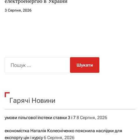
електроенергію в України
3 Серпня, 2026
П
о
ш
у
к
Гарячі Новини
:
умови пільгової іпотеки ставки 3 і 7
8 Серпня, 2026
економістка Наталія Колесніченко пояснила наслідки для
експорту цін і курсу
6 Серпня, 2026