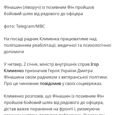
Фінашин (ліворуч) із позивним Фін пройшов
бойовий шлях від рядового до офіцера
фото: Telegram/МВС
На посаді радник Клименка працюватиме над
поліпшенням реабілітації, медичної та психологічної
допомоги
У четвер, 2 січня, міністр внутрішніх справ
Ігор
Клименко
призначив Героя України Дмитра
Фінашина своїм радником з ветеранської політики.
Про це чиновник
повідомив
у своїх соцмережах.
Клименко розповів, що Фінашин із позивним Фін
пройшов бойовий шлях від рядового до офіцера,
дістав важке поранення на фронті і, ризикуючи