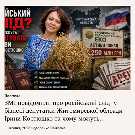
Політика
ЗМІ повідомили про російський слід у
бізнесі депутатки Житомирської облради
Ірини Костюшко та чому можуть
арештувати її активи
3 Серпня, 2026
Федоренко Світлана