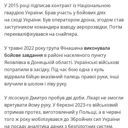
У 2015 році підписав контракт із Національною
гвардією України. Брав участь у бойових діях
на сході України. Був оператором дрона, згодом став
заступником командира взводу аеророзвідки. Потім
перекваліфікувався на снайпера.
У травні 2022 року група Фінашина
виконувала
бойове завдання
в районі населеного пункту
Яковлівка в Донецькій області. Українські військові
потрапили в засідку. Під час бою одна з куль
відірвала бійцю вказівний палець правої руки, інші
влучили в шолом і ліву руку.
У лісосмузі Дмитро пробув дві доби. Лікарі не змогли
врятувати йому руку. У березні 2023-го військовий
отримав протез, виготовлений у Польщі, а в червні
того ж року мобілізувався до Збройних сил України
на посаду аналітика даних з безпілотних систем.