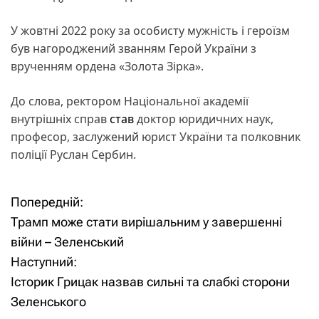
У жовтні 2022 року за особисту мужність і героїзм
був нагороджений званням Герой України з
врученням ордена «Золота Зірка».
До слова, ректором Національної академії
внутрішніх справ
став
доктор юридичних наук,
професор, заслужений юрист України та полковник
поліції Руслан Сербин.
Попередній:
Н
Трамп може стати вирішальним у завершенні
а
війни – Зеленський
Наступний:
в
Історик Грицак назвав сильні та слабкі сторони
і
Зеленського