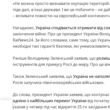
«Не можна просто визнавати окупацію територі
піде далі, в інші держави. І ви це побачите – не 
– впливати повністю на європейський континент»,
Нагадаємо,
Україна сподівається отримати від сою
закінчення війни. Про це президент України Воло
RaiNews24. За його словами, саме тому, що Украї
необхідні такі гарантії безпеки, які унеможливля
Раніше Володимир Зеленський заявив, що
розміщ
інструментів для примусу Росії до миру. Про це ві
Також Зеленський заявляв, що
Україна не наполяг
Росія залучила північнокорейських військових.
До слова, президент України заявив, що контрнас
однією з найбільших перемог України
від початку
сказав у четвер під час відкриття 25-го засіданн
для