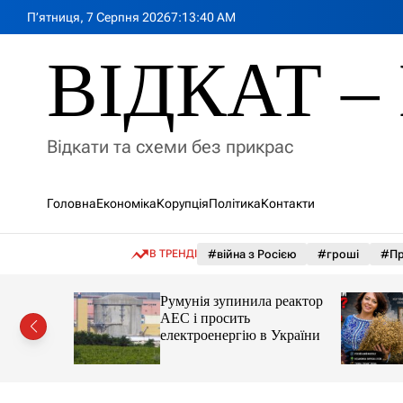
П
П’ятниця, 7 Серпня 2026
7
:
13
:
41
AM
е
р
ВІДКАТ – 
е
й
т
и
Відкати та схеми без прикрас
д
о
в
Головна
Економіка
Корупція
Політика
Контакти
м
і
с
В ТРЕНДІ
#війна з Росією
#гроші
#Пр
т
у
лія
Румунія зупинила реактор
яснила
АЕС і просить
орту цін і
електроенергію в України