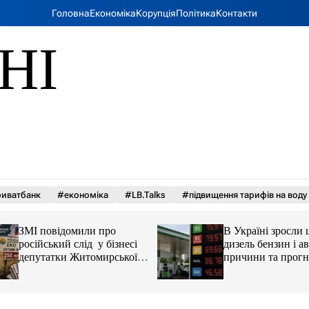
Головна
Економіка
Корупція
Політика
Контакти
НІ
иватбанк
#економіка
#LB.Talks
#підвищення тарифів на воду
ЗМІ повідомили про
В Україні зросли 
російський слід у бізнесі
дизель бензин і ав
депутатки Житомирської
причини та прогн
облради Ірини Костюшко
та чому можуть арештувати
її активи