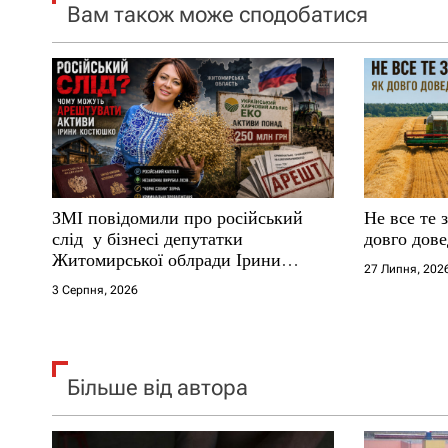
Вам також може сподобатися
з
а
п
и
с
ЗМІ повідомили про російський
Не все те 
і
слід у бізнесі депутатки
довго дове
Житомирської облради Ірини
27 Липня, 202
в
Костюшко та чому можуть
3 Серпня, 2026
арештувати її активи
Більше від автора