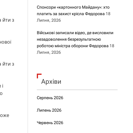
Спонсори «картонного Майдану»: хто
платить за захист крісла Федорова
18
 йти з
Липня, 2026
Військові записали відео, де висловили
незадоволення безрезультатною
нової
роботою міністра оборони Федорова
18
Липня, 2026
 йти з
Архіви
 і
до
Серпень 2026
Липень 2026
може
Червень 2026