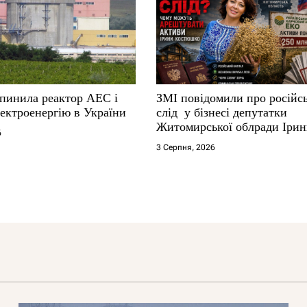
упинила реактор АЕС і
ЗМІ повідомили про російс
ектроенергію в України
слід у бізнесі депутатки
Житомирської облради Іри
6
Костюшко та чому можуть
3 Серпня, 2026
арештувати її активи