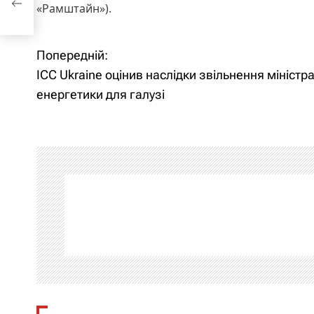
«Рамштайн»).
Попередній:
Н
ICC Ukraine оцінив наслідки звільнення міністр
а
енергетики для галузі
в
і
г
а
ц
і
я