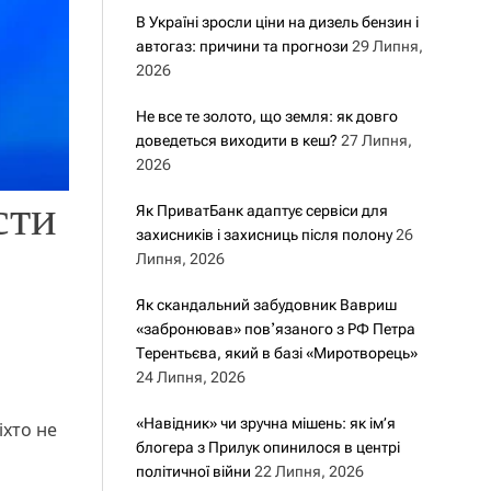
В Україні зросли ціни на дизель бензин і
автогаз: причини та прогнози
29 Липня,
2026
Не все те золото, що земля: як довго
доведеться виходити в кеш?
27 Липня,
2026
сти
Як ПриватБанк адаптує сервіси для
захисників і захисниць після полону
26
Липня, 2026
Як скандальний забудовник Вавриш
«забронював» повʼязаного з РФ Петра
Терентьєва, який в базі «Миротворець»
24 Липня, 2026
«Навідник» чи зручна мішень: як ім’я
іхто не
блогера з Прилук опинилося в центрі
політичної війни
22 Липня, 2026