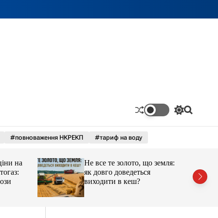
П
П
е
о
р
ш
#повноваження НКРЕКП
#тариф на воду
е
у
м
к
и
ціни на
Не все те золото, що земля:
к
а
тогаз:
як довго доведеться
ч
ози
виходити в кеш?
к
о
л
ь