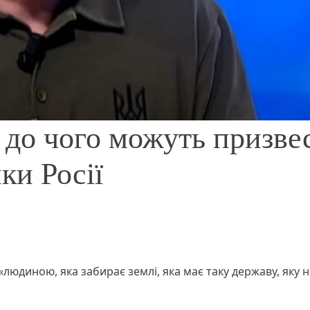
 до чого можуть призве
ки Росії
«людиною, яка забирає землі, яка має таку державу, яку н