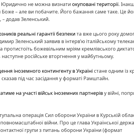
й. Юридично не можна визнати
окуповані території
. Інак
дай Боже – але ви побачите. Його бажання саме таке. Це йо
 – додав Зеленський.
зників реальні гарантії безпеки
та вже цього року домо
димир Зеленський заявив в інтерв’ю італійському телека
на протистоїть божевільним мріям кремлівського диктато
ть наступне російське вторгнення у майбутньому.
ення іноземного контингенту в Україні
стане одним із 
н сказав під час засідання у форматі Рамштайн.
атиме на участі військ іноземних партнерів
у війні, попр
тупальна операція Сил оборони України в Курській обла
 повномасштабної війни. Про це глава Української держ
я Контактної групи з питань оборони України (формат