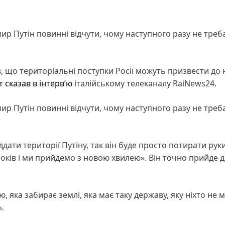
мир Путін повинні відчути, чому наступного разу не треба
, що територіальні поступки Росії можуть призвести до 
т
сказав в інтерв’ю
італійському телеканалу RaiNews24.
мир Путін повинні відчути, чому наступного разу не треба
дати території Путіну, так він буде просто потирати руки
 років і ми прийдемо з новою хвилею». Він точно прийде 
ю, яка забирає землі, яка має таку державу, яку ніхто не 
.