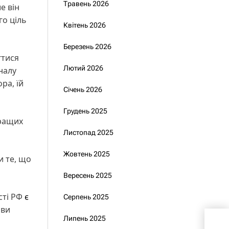
Травень 2026
ше він
го ціль
Квітень 2026
Березень 2026
гтися
Лютий 2026
налу
ра, їй
Січень 2026
Грудень 2025
кращих
Листопад 2025
Жовтень 2025
и те, що
Вересень 2025
сті РФ
є
Серпень 2025
ави
Наш
Липень 2025
безп