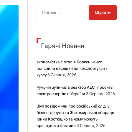
о
р
П
о
о
в
о
ш
г
у
о
р
к
е
Гарячі Новини
:
ж
и
м
у
економістка Наталія Колесніченко
пояснила наслідки для експорту цін і
курсу
6 Серпня, 2026
Румунія зупинила реактор АЕС і просить
електроенергію в України
3 Серпня, 2026
ЗМІ повідомили про російський слід у
бізнесі депутатки Житомирської облради
Ірини Костюшко та чому можуть
арештувати її активи
3 Серпня, 2026