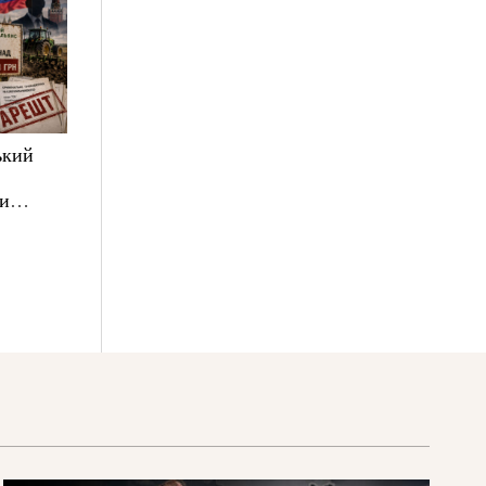
ький
ни