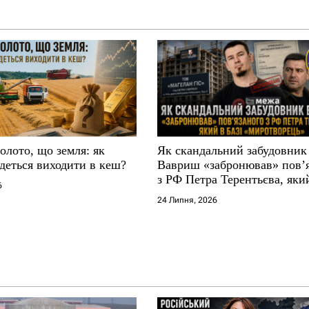
золото, що земля: як
Як скандальний забудовник
деться виходити в кеш?
Вавриш «забронював» повʼ
з РФ Петра Терентьєва, який
6
«Миротворець»
24 Липня, 2026