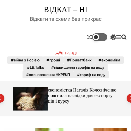
П
ВІДКАТ – НІ
е
р
Відкати та схеми без прикрас
е
й
т
П
М
П
и
е
е
о
д
р
н
ш
В ТРЕНДІ
е
ю
у
о
м
к
#війна з Росією
#гроші
#Приватбанк
#економіка
в
и
м
#LB.Talks
#підвищення тарифів на воду
к
і
а
#повноваження НКРЕКП
#тариф на воду
ч
с
к
т
о
и 3 і
економістка Наталія Колесніченко
у
л
пояснила наслідки для експорту
ь
цін і курсу
о
р
о
в
о
г