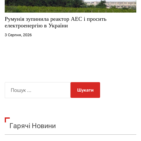
Румунія зупинила реактор АЕС і просить
електроенергію в України
3 Серпня, 2026
П
о
ш
у
к
Гарячі Новини
: