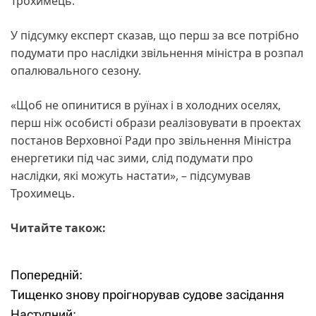
Трохимець.
У підсумку експерт сказав, що перш за все потрібно
подумати про наслідки звільнення міністра в розпал
опалювального сезону.
«Щоб не опинитися в руїнах і в холодних оселях,
перш ніж особисті образи реалізовувати в проектах
постанов Верховної Ради про звільнення Міністра
енергетики під час зими, слід подумати про
наслідки, які можуть настати», – підсумував
Трохимець.
Читайте також:
Попередній:
Н
Тищенко знову проігнорував судове засідання
а
Наступний: