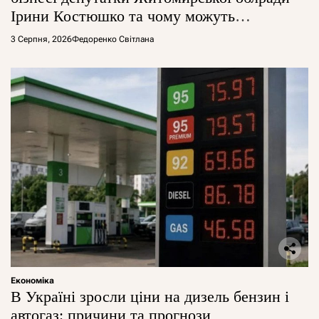
Ірини Костюшко та чому можуть
арештувати її активи
3 Серпня, 2026
Федоренко Світлана
Економіка
В Україні зросли ціни на дизель бензин і
автогаз: причини та прогнози