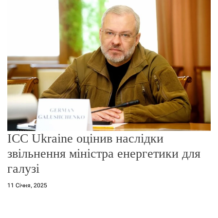
о
р
е
ж
и
м
у
ICC Ukraine оцінив наслідки
звільнення міністра енергетики для
галузі
11 Січня, 2025