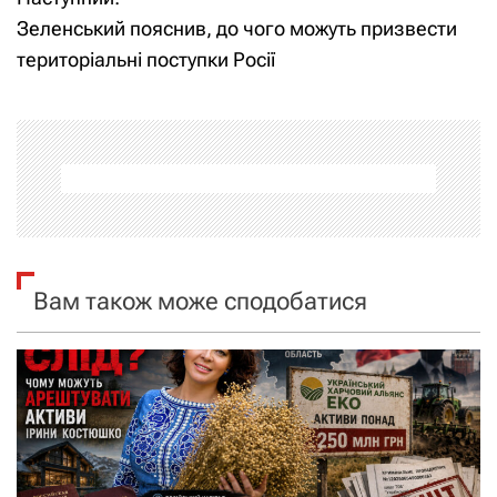
Зеленський пояснив, до чого можуть призвести
в
територіальні поступки Росії
і
г
а
ц
і
Вам також може сподобатися
я
з
а
п