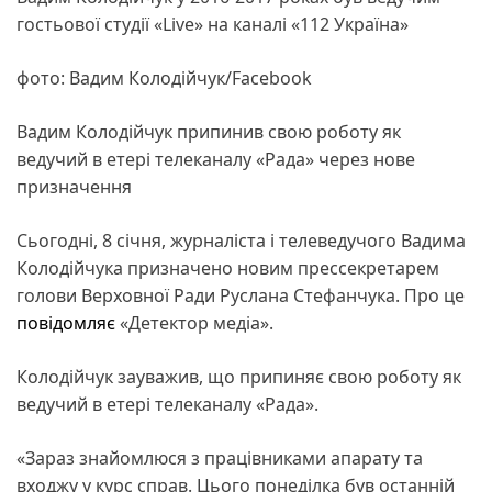
гостьової студії «Live» на каналі «112 Україна»
фото: Вадим Колодійчук/Facebook
Вадим Колодійчук припинив свою роботу як
ведучий в етері телеканалу «Рада» через нове
призначення
Сьогодні, 8 січня, журналіста і телеведучого Вадима
Колодійчука призначено новим прессекретарем
голови Верховної Ради Руслана Стефанчука. Про це
повідомляє
«Детектор медіа».
Колодійчук зауважив, що припиняє свою роботу як
ведучий в етері телеканалу «Рада».
«Зараз знайомлюся з працівниками апарату та
входжу у курс справ. Цього понеділка був останній