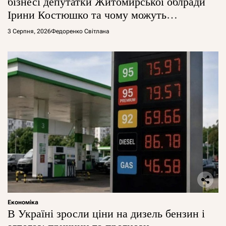
бізнесі депутатки Житомирської облради
Ірини Костюшко та чому можуть
арештувати її активи
3 Серпня, 2026
Федоренко Світлана
Економіка
В Україні зросли ціни на дизель бензин і