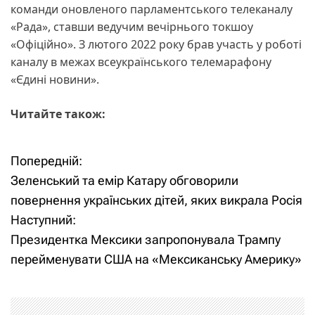
команди оновленого парламентського телеканалу
«Рада», ставши ведучим вечірнього токшоу
«Офіційно». З лютого 2022 року брав участь у роботі
каналу в межах всеукраїнського телемарафону
«Єдині новини».
Читайте також:
Попередній:
Н
Зеленський та емір Катару обговорили
а
повернення українських дітей, яких викрала Росія
Наступний:
в
Президентка Мексики запропонувала Трампу
і
перейменувати США на «Мексиканську Америку»
г