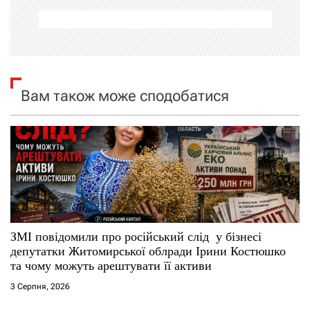
а
ц
і
я
Вам також може сподобатися
з
а
п
и
с
ЗМІ повідомили про російський слід у бізнесі
депутатки Житомирської облради Ірини Костюшко
і
та чому можуть арештувати її активи
3 Серпня, 2026
в