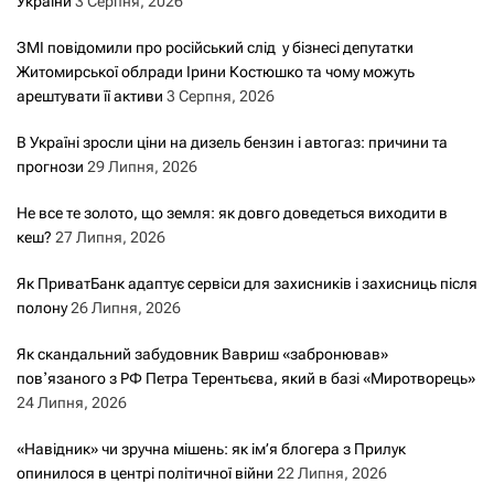
України
3 Серпня, 2026
ЗМІ повідомили про російський слід у бізнесі депутатки
Житомирської облради Ірини Костюшко та чому можуть
арештувати її активи
3 Серпня, 2026
В Україні зросли ціни на дизель бензин і автогаз: причини та
прогнози
29 Липня, 2026
Не все те золото, що земля: як довго доведеться виходити в
кеш?
27 Липня, 2026
Як ПриватБанк адаптує сервіси для захисників і захисниць після
полону
26 Липня, 2026
Як скандальний забудовник Вавриш «забронював»
повʼязаного з РФ Петра Терентьєва, який в базі «Миротворець»
24 Липня, 2026
«Навідник» чи зручна мішень: як ім’я блогера з Прилук
опинилося в центрі політичної війни
22 Липня, 2026