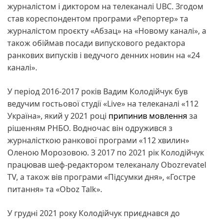
журналістом і диктором на телеканалі UBC. Згодом
став кореспондентом програми «Репортер» та
журналістом проєкту «Абзац» на «Новому каналі», а
також обіймав посади випускового редактора
ранкових випусків і ведучого денних новин на «24
каналі».
У період 2016-2017 років Вадим Колодійчук був
ведучим гостьової студії «Live» на телеканалі «112
Україна», який у 2021 році
припинив мовлення
за
рішенням РНБО. Водночас він одружився з
журналісткою ранкової програми «112 хвилин»
Оленою Морозовою. З 2017 по 2021 рік Колодійчук
працював шеф-редактором телеканалу Obozrevatel
TV, а також вів програми «Підсумки дня», «Гостре
питання» та «Oboz Talk».
У грудні 2021 року Колодійчук приєднався до