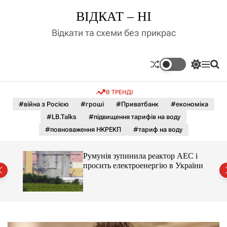
П
ВІДКАТ – НІ
е
р
Відкати та схеми без прикрас
е
й
т
П
М
П
и
е
е
о
д
р
н
ш
В ТРЕНДІ
е
ю
у
о
м
к
#війна з Росією
#гроші
#Приватбанк
#економіка
в
и
м
#LB.Talks
#підвищення тарифів на воду
к
і
а
#повноваження НКРЕКП
#тариф на воду
ч
с
к
т
о
ченко
Румунія зупинила реактор АЕС і
у
л
рту
просить електроенергію в України
ь
о
р
о
в
о
г