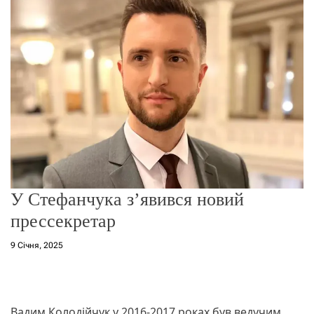
о
р
е
ж
и
м
у
У Стефанчука з’явився новий
прессекретар
9 Січня, 2025
Вадим Колодійчук у 2016-2017 роках був ведучим