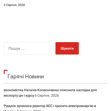
3 Серпня, 2026
П
о
ш
у
к
Гарячі Новини
:
економістка Наталія Колесніченко пояснила наслідки для
експорту цін і курсу
6 Серпня, 2026
Румунія зупинила реактор АЕС і просить електроенергію в