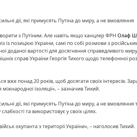
ильні дії, які примусять Путіна до миру, а не вмовляння
ворити з Путіним. Але навіть якщо канцлер ФРН
Олаф Ш
із із позицією України, самі по собі розмови з російськи
ї доданої вартості для досягнення справедливого миру
нішніх справ України Георгія Тихого щодо телефонної р
ся вже понад 20 років, щоб досягати своїх інтересів. Зар
міжнародної ізоляції», – зазначив Тихий.
льні дії, які примусять Путіна до миру, а не вмовляння 
слабкості та використовує у своїх цілях.
військ окупанта з території України», – наголосив Тихий.