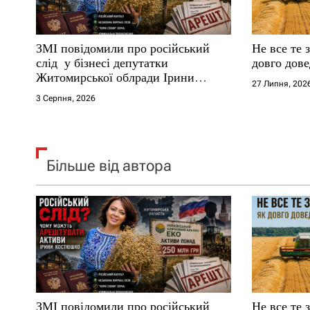
и
с
ЗМІ повідомили про російський
Не все те 
і
слід у бізнесі депутатки
довго дове
Житомирської облради Ірини
27 Липня, 202
в
Костюшко та чому можуть
3 Серпня, 2026
арештувати її активи
Більше від автора
ЗМІ повідомили про російський
Не все те 