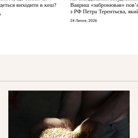
деться виходити в кеш?
Вавриш «забронював» повʼ
з РФ Петра Терентьєва, який
6
«Миротворець»
24 Липня, 2026