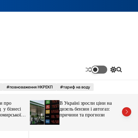
П
П
е
о
р
ш
#повноваження НКРЕКП
#тариф на воду
е
у
м
к
и
про
В Україні зросли ціни на
к
а
бізнесі
дизель бензин і автогаз:
ч
ирської
причини та прогнози
к
остюшко
о
рештувати
л
ь