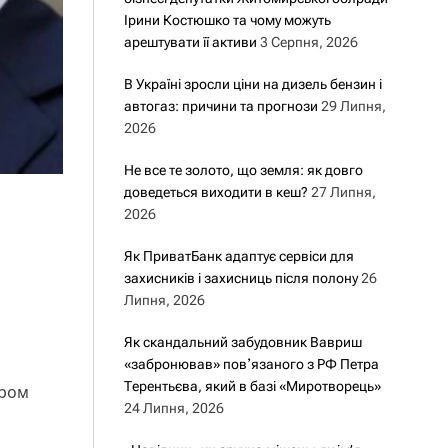
Ірини Костюшко та чому можуть
арештувати її активи
3 Серпня, 2026
В Україні зросли ціни на дизель бензин і
автогаз: причини та прогнози
29 Липня,
2026
Не все те золото, що земля: як довго
доведеться виходити в кеш?
27 Липня,
2026
Як ПриватБанк адаптує сервіси для
захисників і захисниць після полону
26
Липня, 2026
Як скандальний забудовник Вавриш
«забронював» повʼязаного з РФ Петра
Терентьєва, який в базі «Миротворець»
ором
24 Липня, 2026