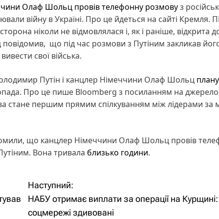
ччини Олаф Шольц провів телефонну розмову
з російсь
ли війну в Україні. Про це йдеться на сайті Кремля. П
торона ніколи не відмовлялася і, як і раніше, відкрита д
повідомив, що під час розмови з Путіним закликав йог
 вивести свої війська.
Володимир Путін і канцлер Німеччини Олаф Шольц
план
опада. Про це пише Bloomberg з посиланням на джерело
ова стане першим прямим спілкуванням між лідерами за
ідомили, що канцлер Німеччини Олаф Шольц провів теле
Путіним. Вона тривала
близько години
.
Наступний:
тував
НАБУ отримає виплати за операції на Курщині:
соцмережі здивовані