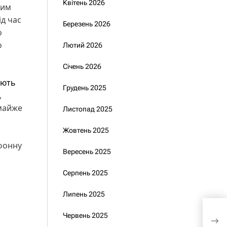
Квітень 2026
ким
ід час
Березень 2026
о
о
Лютий 2026
Січень 2026
ують
Грудень 2025
,
 майже
Листопад 2025
Жовтень 2025
фонну
Вересень 2025
Серпень 2025
Липень 2025
НАБ
Червень 2025
на 