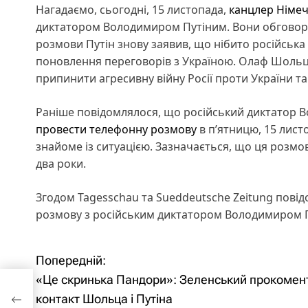
Нагадаємо, сьогодні, 15 листопада,
канцлер Німе
диктатором Володимиром Путіним. Вони обговорюва
розмови Путін знову заявив, що нібито російська с
поновлення переговорів з Україною. Олаф Шольц 
припинити агресивну війну Росії проти України та
Раніше повідомлялося, що російський диктатор 
провести телефонну розмову
в п’ятницю, 15 лист
знайоме із ситуацією. Зазначається, що ця розм
два роки.
Згодом Tagesschau та Sueddeutsche Zeitung пов
розмову з російським диктатором Володимиром 
Попередній:
Н
«Це скринька Пандори»: Зеленський прокомен
а
акт
контакт Шольца і Путіна