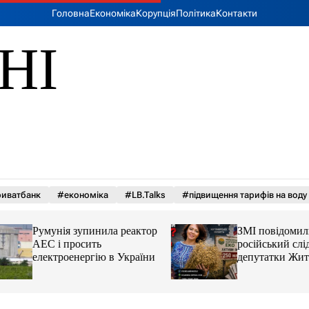
Головна
Економіка
Корупція
Політика
Контакти
НІ
иватбанк
#економіка
#LB.Talks
#підвищення тарифів на воду
Румунія зупинила реактор
ЗМІ повідомили 
АЕС і просить
російський слід у 
електроенергію в України
депутатки Житом
облради Ірини К
та чому можуть а
її активи