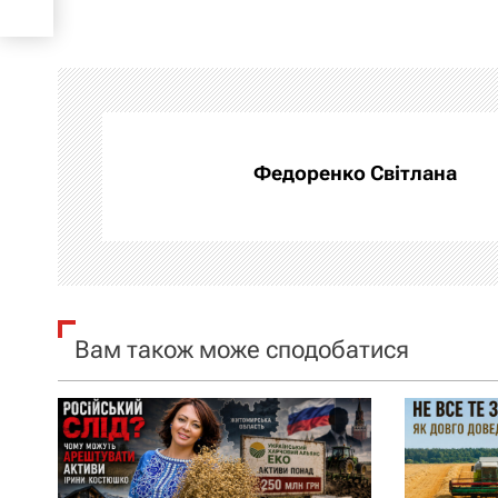
в
і
г
а
Федоренко Світлана
ц
і
я
Вам також може сподобатися
з
а
п