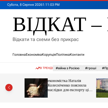
П
Субота, 8 Серпня 2026
1
:
11
:
05
PM
е
р
ВІДКАТ – 
е
й
т
и
Відкати та схеми без прикрас
д
о
в
Головна
Економіка
Корупція
Політика
Контакти
м
і
с
В ТРЕНДІ
#війна з Росією
#гроші
#Пр
т
у
іпотеки
економістка Наталія
Колесніченко пояснила
наслідки для експорту цін і
курсу