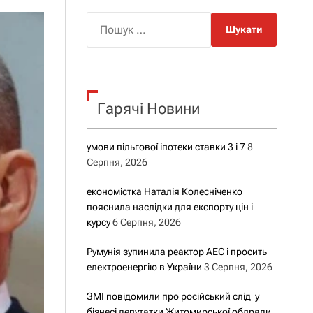
о
р
П
о
о
в
о
ш
г
у
о
р
к
е
Гарячі Новини
:
ж
и
м
у
умови пільгової іпотеки ставки 3 і 7
8
Серпня, 2026
економістка Наталія Колесніченко
пояснила наслідки для експорту цін і
курсу
6 Серпня, 2026
Румунія зупинила реактор АЕС і просить
електроенергію в України
3 Серпня, 2026
ЗМІ повідомили про російський слід у
бізнесі депутатки Житомирської облради