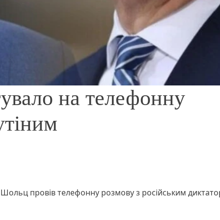
гувало на телефонну
утіним
ф Шольц провів телефонну розмову з російським диктат