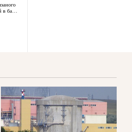
язаного
 в базі