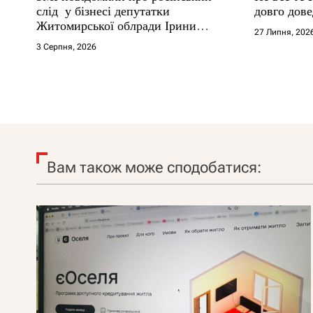
слід у бізнесі депутатки
довго дове
Житомирської облради Ірини
27 Липня, 202
Костюшко та чому можуть
3 Серпня, 2026
арештувати її активи
Вам також може сподобатися: