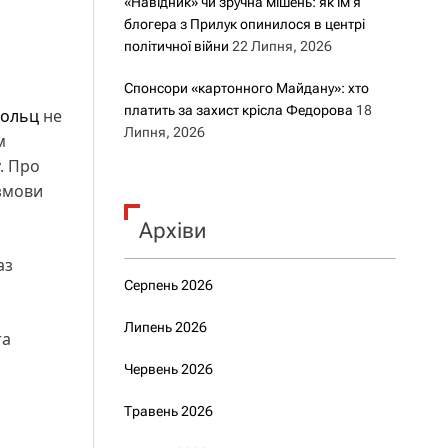
«Навідник» чи зручна мішень: як ім’я
блогера з Прилук опинилося в центрі
політичної війни
22 Липня, 2026
Спонсори «картонного Майдану»: хто
платить за захист крісла Федорова
18
ольц
не
Липня, 2026
м
. Про
озмови
Архіви
аз
Серпень 2026
Липень 2026
та
Червень 2026
Травень 2026