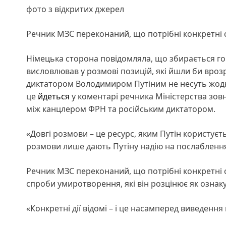
фото з відкритих джерел
Речник МЗС переконаний, що потрібні конкретні с
Німецька сторона повідомляла, що збирається го
висловлював у розмові позицій, які йшли би врозр
диктатором Володимиром Путіним не несуть жодно
це
йдеться
у коментарі речника Міністерства зов
між канцлером ФРН та російським диктатором.
«Довгі розмови – це ресурс, яким Путін користуєть
розмови лише дають Путіну надію на послаблення 
Речник МЗС переконаний, що потрібні конкретні си
спроби умиротворення, які він розцінює як ознаку 
«Конкретні дії відомі – і це насамперед виведення 