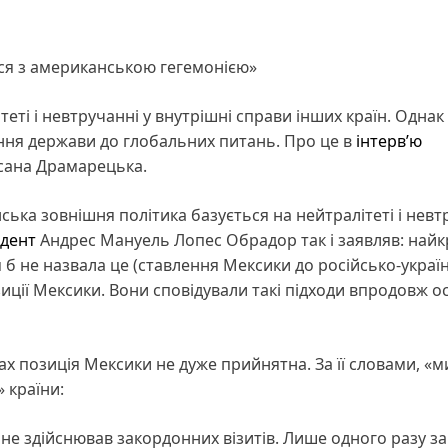
ся з американською гегемонією»
еті і невтручанні у внутрішні справи інших країн. Однак
ння держави до глобальних питань. Про це в
інтерв’ю
сана Драмарецька.
ка зовнішня політика базується на нейтралітеті і невт
дент
Андрес Мануель Лопес Обрадор так і заявляв: най
я б не назвала це (ставлення Мексики до російсько-украї
зиції Мексики. Вони сповідували такі підходи впродовж о
х позиція Мексики не дуже прийнятна. За її словами, «м
 країни:
е здійснював закордонних візитів. Лише одного разу за