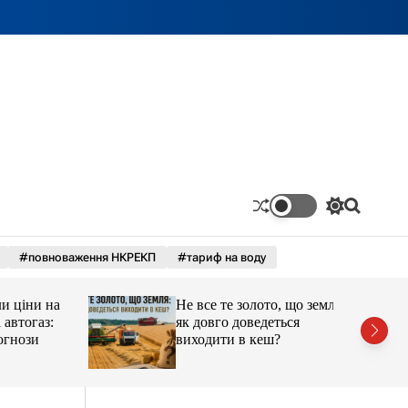
П
П
е
о
р
ш
#повноваження НКРЕКП
#тариф на воду
е
у
м
к
и
ціни на
Не все те золото, що земля:
к
а
тогаз:
як довго доведеться
ч
ози
виходити в кеш?
к
о
л
ь