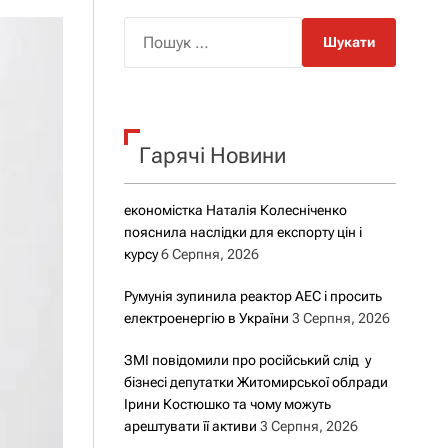
о
р
П
о
о
в
о
ш
г
у
о
р
к
е
Гарячі Новини
:
ж
и
м
у
економістка Наталія Колесніченко
пояснила наслідки для експорту цін і
курсу
6 Серпня, 2026
Румунія зупинила реактор АЕС і просить
електроенергію в України
3 Серпня, 2026
ЗМІ повідомили про російський слід у
бізнесі депутатки Житомирської облради
Ірини Костюшко та чому можуть
арештувати її активи
3 Серпня, 2026