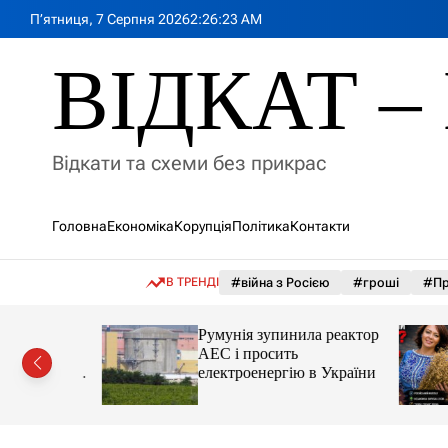
П
П’ятниця, 7 Серпня 2026
2
:
26
:
25
AM
е
р
ВІДКАТ – 
е
й
т
и
Відкати та схеми без прикрас
д
о
в
Головна
Економіка
Корупція
Політика
Контакти
м
і
с
В ТРЕНДІ
#війна з Росією
#гроші
#Пр
т
у
лія
Румунія зупинила реактор
яснила
АЕС і просить
орту цін і
електроенергію в України