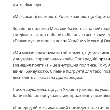
фото: Вікіпедія
«Мексиканці вважають Росію країною, що бореть
Зовнішня політика Мексики базується на нейтраліт
сподівається, що побачить більш активне залуче
«Главкому» розповіла
посол
України у Мексиці Ок
«Ми маємо враховувати той момент, що мексикансь
у внутрішні справи інших країн. Попередній
прези
зовнішня політика – це внутрішня політика. Тому 
війни) байдужістю. Є певне підґрунтя для такої по
десятиліть», – сказала Драмарецька.
Посол зауважила, що для України у нинішніх умова
бачити більш проукраїнську, проактивну позицію»
«Попередній мексиканський президент фактично н