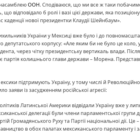
Генасамблею
ООН
. Сподіваюся, що ми все ж таки побачим
що відповідало б ролі і вазі цієї держави, яка позиціон
ас каденції нової президентки Клаудії Шейнбаум».
хильників України у Мексиці вже було і до повномасшт
депутатського корпусу: «Але яким би не було це коло, у
дента, через чітку президентську вертикаль влади. Після 
нує партія колишнього глави держави – Морена. Предста
 Мексики підтримують Україну, у тому числі й Революційно
ло заяви із засудженням російської агресії:
літиків Латинської Америки відвідали Україну вже у лип
мексиканської делегації були члени парламентської групи 
тій Громадянського Руху та Партії національної дії. Це –
тавництво в обох палатах мексиканського парламенту і з