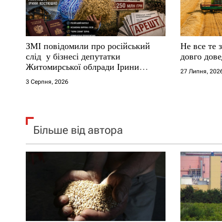
и
с
ЗМІ повідомили про російський
Не все те 
і
слід у бізнесі депутатки
довго дове
Житомирської облради Ірини
27 Липня, 202
в
Костюшко та чому можуть
3 Серпня, 2026
арештувати її активи
Більше від автора