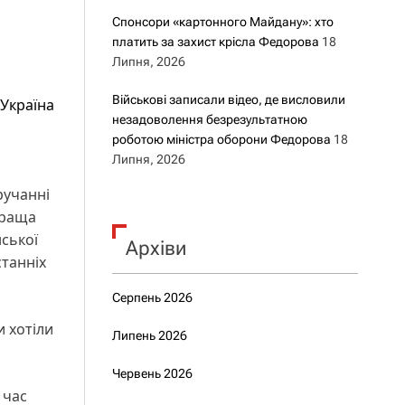
Спонсори «картонного Майдану»: хто
платить за захист крісла Федорова
18
Липня, 2026
Військові записали відео, де висловили
Україна
незадоволення безрезультатною
роботою міністра оборони Федорова
18
Липня, 2026
ручанні
краща
нської
Архіви
станніх
Серпень 2026
и хотіли
Липень 2026
Червень 2026
 час