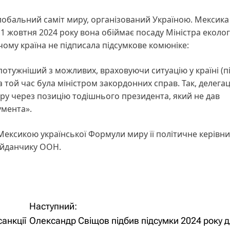
Глобальний саміт миру, організований Україною. Мексика
 1 жовтня 2024 року вона обіймає посаду Міністра екологі
ому країна не підписала підсумкове комюніке:
потужніший з можливих, враховуючи ситуацію у країні (п
а той час була міністром закордонних справ. Так, делегац
ру через позицію тодішнього президента, який не дав
умента».
ексикою української Формули миру її політичне керівн
айданчику ООН.
Наступний:
анкції
Олександр Свіщов підбив підсумки 2024 року 