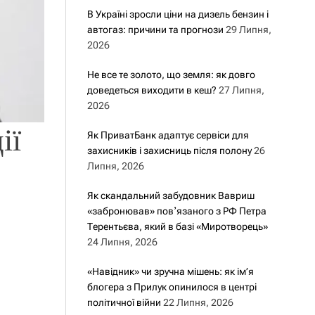
В Україні зросли ціни на дизель бензин і
автогаз: причини та прогнози
29 Липня,
2026
Не все те золото, що земля: як довго
доведеться виходити в кеш?
27 Липня,
2026
ії
Як ПриватБанк адаптує сервіси для
захисників і захисниць після полону
26
Липня, 2026
Як скандальний забудовник Вавриш
«забронював» повʼязаного з РФ Петра
Терентьєва, який в базі «Миротворець»
24 Липня, 2026
«Навідник» чи зручна мішень: як ім’я
блогера з Прилук опинилося в центрі
політичної війни
22 Липня, 2026