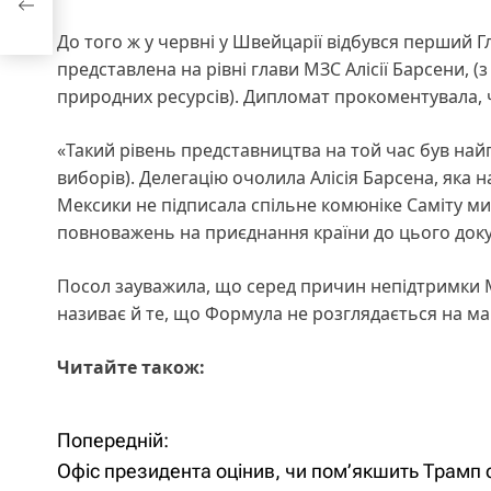
До того ж у червні у Швейцарії відбувся перший 
представлена на рівні глави МЗС Алісії Барсени, (з
природних ресурсів). Дипломат прокоментувала, ч
«Такий рівень представництва на той час був най
виборів). Делегацію очолила Алісія Барсена, яка н
Мексики не підписала спільне комюніке Саміту ми
повноважень на приєднання країни до цього док
Посол зауважила, що серед причин непідтримки М
називає й те, що Формула не розглядається на м
Читайте також:
Попередній:
Н
Офіс президента оцінив, чи пом’якшить Трамп с