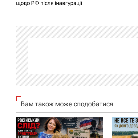
а
щодо РФ після інавгурації
в
і
г
а
ц
і
я
Вам також може сподобатися
з
а
п