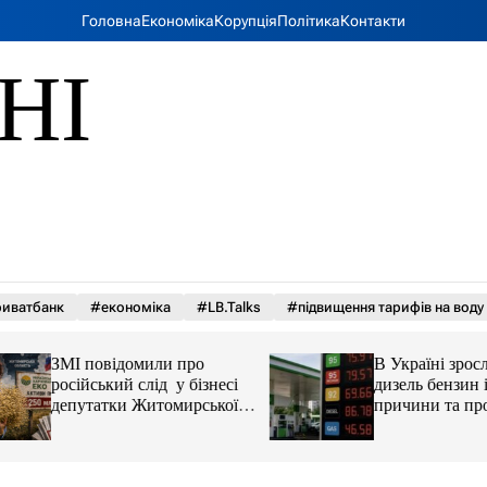
Головна
Економіка
Корупція
Політика
Контакти
НІ
иватбанк
#економіка
#LB.Talks
#підвищення тарифів на воду
ЗМІ повідомили про
В Україні зросли 
російський слід у бізнесі
дизель бензин і ав
депутатки Житомирської
причини та прогн
облради Ірини Костюшко
та чому можуть арештувати
її активи