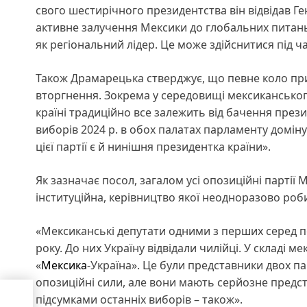
свого шестирічного президентства він відвідав 
активне залучення Мексики до глобальних питань, 
як регіональний лідер. Це може здійснитися під ч
Також Драмарецька стверджує, що певне коло при
вторгнення. Зокрема у середовищі мексиканського 
країні традиційно все залежить від бачення прези
виборів 2024 р. в обох палатах парламенту домі
цієї партії є й нинішня президентка країни».
Як зазначає посол, загалом усі опозиційні партії
інституційна, керівництво якої неодноразово роби
«Мексиканські депутати одними з перших серед по
року. До них Україну відвідали чилійці. У складі 
«
Мексика
-Україна». Це були представники двох пар
опозиційні сили, але вони мають серйозне предс
підсумками останніх виборів – також».
о РФ