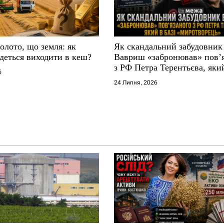
золото, що земля: як
Як скандальний забудовник
деться виходити в кеш?
Вавриш «забронював» повʼ
з РФ Петра Терентьєва, який
6
«Миротворець»
24 Липня, 2026