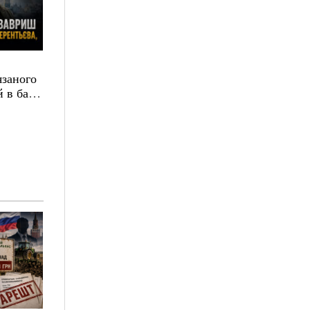
язаного
 в базі