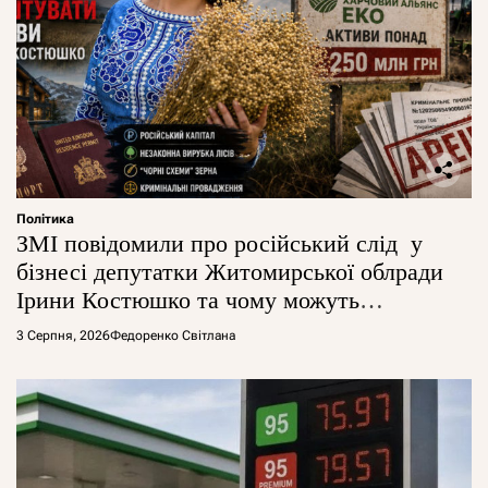
Політика
ЗМІ повідомили про російський слід у
бізнесі депутатки Житомирської облради
Ірини Костюшко та чому можуть
арештувати її активи
3 Серпня, 2026
Федоренко Світлана