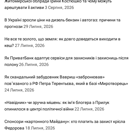
Житомирської облради Ірини Костюшко та чому можуть
арештувати її активи
3 Серпня, 2026
В Україні зросли ціни на дизель бензин і автогаз: причини та
прогнози
29 Липня, 2026
Не все те золото, що земля: як довго доведеться виходити в
кеш?
27 Липня, 2026
Як ПриватБанк адаптує сервіси для захисників і захисниць після
полону
26 Липня, 2026
Як скандальний забудовник Вавриш «забронював»
повʼязаного з РФ Петра Терентьєва, який в базі «Миротворець»
24 Липня, 2026
«Навідник» чи зручна мішень: як ім’я блогера з Прилук
опинилося в центрі політичної війни
22 Липня, 2026
Спонсори «картонного Майдану»: хто платить за захист крісла
Федорова
18 Липня, 2026