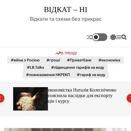
П
ВІДКАТ – НІ
е
р
Відкати та схеми без прикрас
е
й
т
П
М
П
и
е
е
о
д
р
н
ш
В ТРЕНДІ
е
ю
у
о
м
к
#війна з Росією
#гроші
#Приватбанк
#економіка
в
и
м
#LB.Talks
#підвищення тарифів на воду
к
і
а
#повноваження НКРЕКП
#тариф на воду
ч
с
к
т
о
и 3 і
економістка Наталія Колесніченко
у
л
пояснила наслідки для експорту
ь
цін і курсу
о
р
о
в
о
г