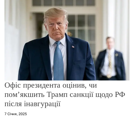
о
р
е
ж
и
м
у
Офіс президента оцінив, чи
пом’якшить Трамп санкції щодо РФ
після інавгурації
7 Січня, 2025