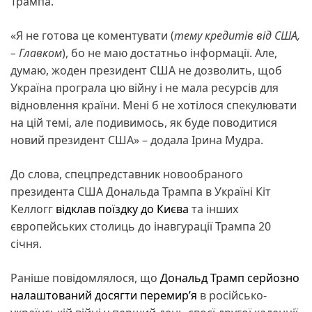
Трампа.
«Я не готова це коментувати (
тему кредитів від США,
– Главком
), бо не маю достатньо інформації. Але,
думаю, жоден президент США не дозволить, щоб
Україна програла цю війну і не мала ресурсів для
відновлення країни. Мені б не хотілося спекулювати
на цій темі, але подивимось, як буде поводитися
новий президент США» – додала Ірина Мудра.
До слова, спецпредставник новообраного
президента США Дональда Трампа в Україні Кіт
Келлогг
відклав поїздку до Києва
та інших
європейських столиць до інавгурації Трампа 20
січня.
Раніше повідомлялося, що
Дональд Трамп
серйозно
налаштований досягти перемир’я
в російсько-