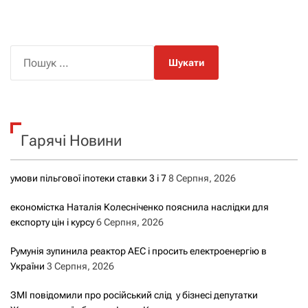
П
о
ш
у
к
Гарячі Новини
:
умови пільгової іпотеки ставки 3 і 7
8 Серпня, 2026
економістка Наталія Колесніченко пояснила наслідки для
експорту цін і курсу
6 Серпня, 2026
Румунія зупинила реактор АЕС і просить електроенергію в
України
3 Серпня, 2026
ЗМІ повідомили про російський слід у бізнесі депутатки