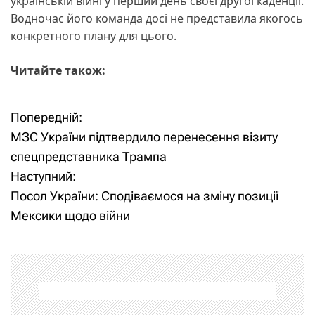
українській війні у перший день своєї другої каденції.
Водночас його команда досі не представила якогось
конкретного плану для цього.
Читайте також:
Попередній:
Н
МЗС України підтвердило перенесення візиту
а
спецпредставника Трампа
Наступний:
в
Посол України: Сподіваємося на зміну позиції
і
Мексики щодо війни
г
а
ц