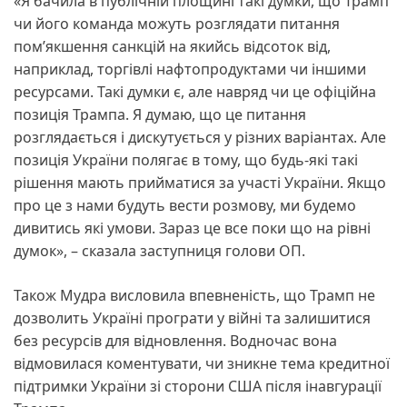
«Я бачила в публічній площині такі думки, що Трамп
чи його команда можуть розглядати питання
пом’якшення санкцій на якийсь відсоток від,
наприклад, торгівлі нафтопродуктами чи іншими
ресурсами. Такі думки є, але навряд чи це офіційна
позиція Трампа. Я думаю, що це питання
розглядається і дискутується у різних варіантах. Але
позиція України полягає в тому, що будь-які такі
рішення мають прийматися за участі України. Якщо
про це з нами будуть вести розмову, ми будемо
дивитись які умови. Зараз це все поки що на рівні
думок», – сказала заступниця голови ОП.
Також Мудра висловила впевненість, що Трамп не
дозволить Україні програти у війні та залишитися
без ресурсів для відновлення. Водночас вона
відмовилася коментувати, чи зникне тема кредитної
підтримки України зі сторони США після інавгурації