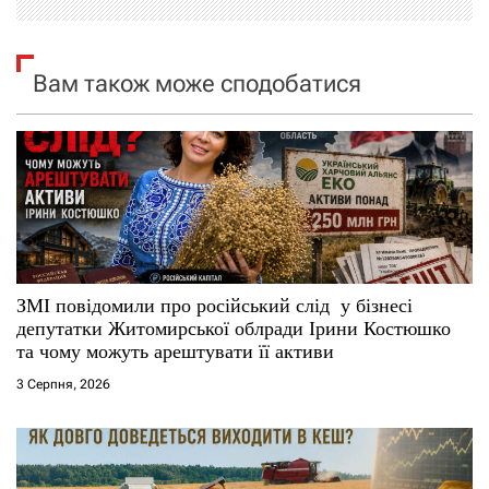
і
я
Вам також може сподобатися
з
а
п
и
с
ЗМІ повідомили про російський слід у бізнесі
депутатки Житомирської облради Ірини Костюшко
і
та чому можуть арештувати її активи
3 Серпня, 2026
в