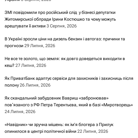
ЗМІ повідомили про російський слід у бізнесі депутатки
Житомирської облради Ірини Костюшко та чому можуть
арештувати її активи
3 Серпня, 2026
В Україні зросли ціни на дизель бензин і автогаз: причини та
прогнози
29 Липня, 2026
Не все те золото, що земля: як довго доведеться виходити в
кеш?
27 Липня, 2026
Як ПриватБанк адаптує сервіси для захисників і захисниць після
полону
26 Липня, 2026
Як скандальний забудовник Вавриш «забронював»
повʼязаного з РФ Петра Терентьєва, який в базі «Миротворець»
24 Липня, 2026
«Навідник» чи зручна мішень: як ім’я блогера з Прилук
опинилося в центрі політичної війни
22 Липня, 2026