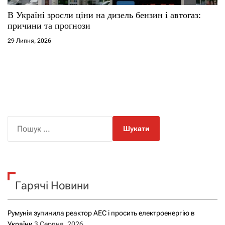
В Україні зросли ціни на дизель бензин і автогаз:
причини та прогнози
29 Липня, 2026
П
о
ш
у
к
Гарячі Новини
:
Румунія зупинила реактор АЕС і просить електроенергію в
України
3 Серпня, 2026