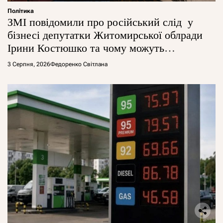
Політика
ЗМІ повідомили про російський слід у
бізнесі депутатки Житомирської облради
Ірини Костюшко та чому можуть
арештувати її активи
3 Серпня, 2026
Федоренко Світлана