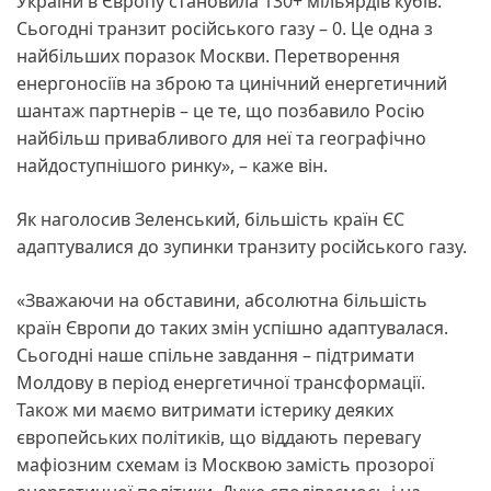
України в Європу становила 130+ мільярдів кубів.
Сьогодні транзит російського газу – 0. Це одна з
найбільших поразок Москви. Перетворення
енергоносіїв на зброю та цинічний енергетичний
шантаж партнерів – це те, що позбавило Росію
найбільш привабливого для неї та географічно
найдоступнішого ринку», – каже він.
Як наголосив Зеленський, більшість країн ЄС
адаптувалися до зупинки транзиту російського газу.
«Зважаючи на обставини, абсолютна більшість
країн Європи до таких змін успішно адаптувалася.
Сьогодні наше спільне завдання – підтримати
Молдову в період енергетичної трансформації.
Також ми маємо витримати істерику деяких
європейських політиків, що віддають перевагу
мафіозним схемам із Москвою замість прозорої