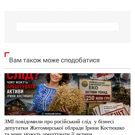
г
а
ц
і
я
Вам також може сподобатися
з
а
п
и
с
ЗМІ повідомили про російський слід у бізнесі
депутатки Житомирської облради Ірини Костюшко
та чому можуть арештувати її активи