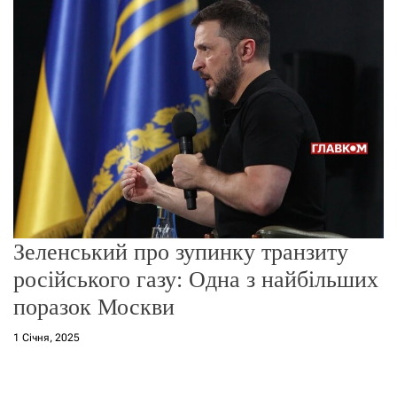
о
р
е
ж
и
м
у
Зеленський про зупинку транзиту
російського газу: Одна з найбільших
поразок Москви
1 Січня, 2025