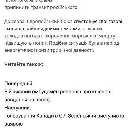
припинить транзит російського.
До слова, Європейський Союз
спустошує свої газові
сховища найшвидшими темпами
, оскільки
холодна погода і скорочення морського імпорту
підвищують попит. Подібна ситуація була в період
енергетичної кризи трирічної давності.
Читайте також:
Попередній:
Н
Військовий омбудсмен розповів про ключові
а
завдання на посаді
Наступний:
в
Головування Канади в G7: Зеленський виступив із
і
заявою