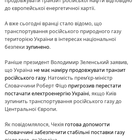
продовжувати транзит російської нафти відповідно
до європейської енергетичної хартії.
А вже сьогодні вранці стало відомо, що
транспортування російського природного газу
територією України в інтересах національної
безпеки
зупинено
.
Раніше президент Володимир Зеленський заявив,
що Україна
не має наміру продовжувати транзит
російського газу
. Натомість прем’єр-міністр
Словаччини Роберт Фіцо
пригрозив перестати
постачати електроенергію Україні
, якщо Київ
зупинить транспортування російського газу до
Центральної Європи.
Як повідомлялося, Чехія
готова допомогти
Словаччині забезпечити стабільні поставки газу
після того, як Україна