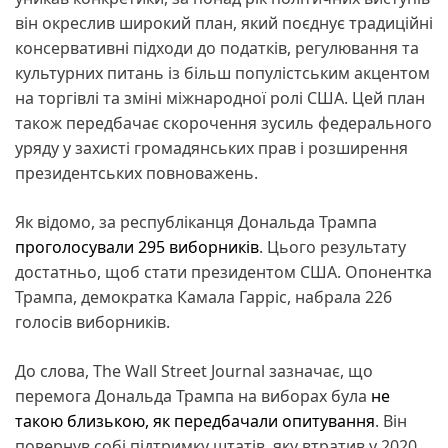
він окреслив широкий план, який поєднує традиційні
консервативні підходи до податків, регулювання та
культурних питань із більш популістським акцентом
на торгівлі та зміні міжнародної ролі США. Цей план
також передбачає скорочення зусиль федерального
уряду у захисті громадянських прав і розширення
президентських повноважень.
Як відомо, за республіканця Дональда Трампа
проголосували 295 виборників
. Цього результату
достатньо, щоб стати президентом США. Опонентка
Трампа, демократка Камала Гарріс, набрала 226
голосів виборників.
До слова, The Wall Street Journal зазначає, що
перемога Дональда Трампа на виборах була
не
такою близькою, як передбачали опитування
. Він
повернув собі підтримку штатів, яку втратив у 2020