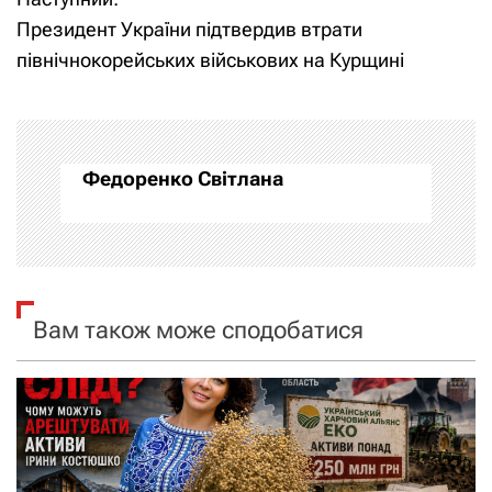
в
Президент України підтвердив втрати
і
північнокорейських військових на Курщині
г
а
Федоренко Світлана
ц
і
я
Вам також може сподобатися
з
а
п
и