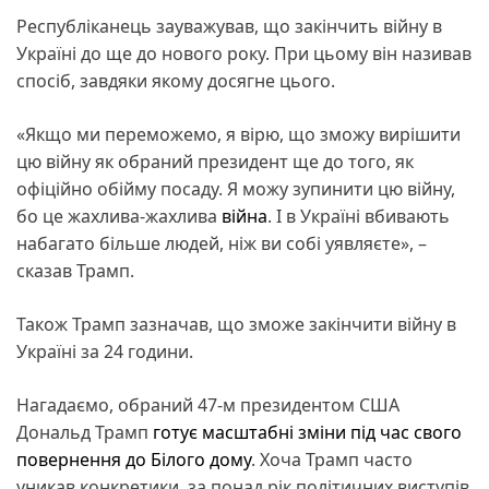
Республіканець зауважував, що закінчить війну в
Україні до ще до нового року. При цьому він називав
спосіб, завдяки якому досягне цього.
«Якщо ми переможемо, я вірю, що зможу вирішити
цю війну як обраний президент ще до того, як
офіційно обійму посаду. Я можу зупинити цю війну,
бо це жахлива-жахлива
війна
. І в Україні вбивають
набагато більше людей, ніж ви собі уявляєте», –
сказав Трамп.
Також Трамп зазначав, що зможе закінчити війну в
Україні за 24 години.
Нагадаємо, обраний 47-м президентом США
Дональд Трамп
готує масштабні зміни під час свого
повернення до Білого дому
. Хоча Трамп часто
уникав конкретики, за понад рік політичних виступів