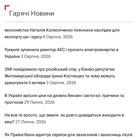
к
Гарячі Новини
:
економістка Наталія Колесніченко пояснила наслідки для
експорту цін і курсу
6 Серпня, 2026
Румунія зупинила реактор АЕС і просить електроенергію в
України
3 Серпня, 2026
ЗМІ повідомили про російський слід у бізнесі депутатки
Житомирської облради Ірини Костюшко та чому можуть
арештувати її активи
3 Серпня, 2026
В Україні зросли ціни на дизель бензин і автогаз: причини та
прогнози
29 Липня, 2026
Не все те золото, що земля: як довго доведеться виходити в
кеш?
27 Липня, 2026
Як ПриватБанк адаптує сервіси для захисників і захисниць після