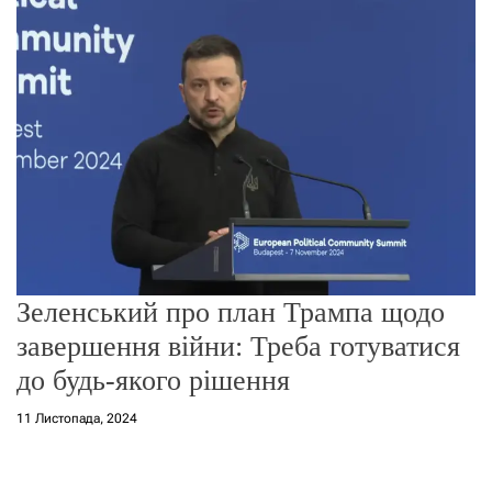
о
р
е
ж
и
м
у
Зеленський про план Трампа щодо
завершення війни: Треба готуватися
до будь-якого рішення
11 Листопада, 2024