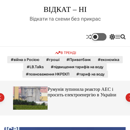
П
ВІДКАТ – НІ
е
р
Відкати та схеми без прикрас
е
й
т
П
М
П
и
е
е
о
д
р
н
ш
В ТРЕНДІ
е
ю
у
о
м
к
#війна з Росією
#гроші
#Приватбанк
#економіка
в
и
м
#LB.Talks
#підвищення тарифів на воду
к
і
а
#повноваження НКРЕКП
#тариф на воду
ч
с
к
т
о
ченко
Румунія зупинила реактор АЕС і
у
л
рту
просить електроенергію в України
ь
о
р
о
в
о
г