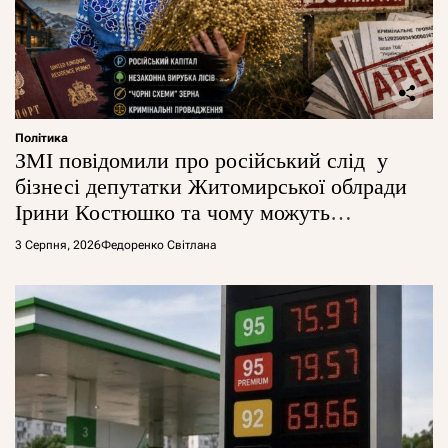
Політика
ЗМІ повідомили про російський слід у
бізнесі депутатки Житомирської облради
Ірини Костюшко та чому можуть
арештувати її активи
3 Серпня, 2026
Федоренко Світлана