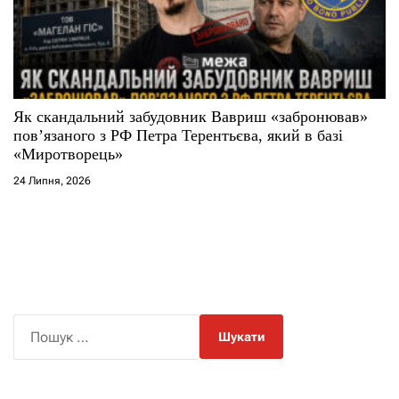
Як скандальний забудовник Вавриш «забронював»
повʼязаного з РФ Петра Терентьєва, який в базі
«Миротворець»
24 Липня, 2026
П
о
ш
у