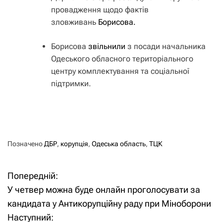
провадження щодо фактів
зловживань
Борисова.
Борисова
звільнили
з посади начальника
Одеського обласного територіального
центру комплектування та соціальної
підтримки.
Позначено
ДБР
,
корупція
,
Одеська область
,
ТЦК
Попередній:
Н
У четвер можна буде онлайн проголосувати за
а
кандидата у Антикорупційну раду при Міноборони
Наступний:
в