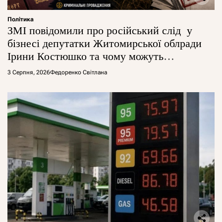
Політика
ЗМІ повідомили про російський слід у
бізнесі депутатки Житомирської облради
Ірини Костюшко та чому можуть
арештувати її активи
3 Серпня, 2026
Федоренко Світлана