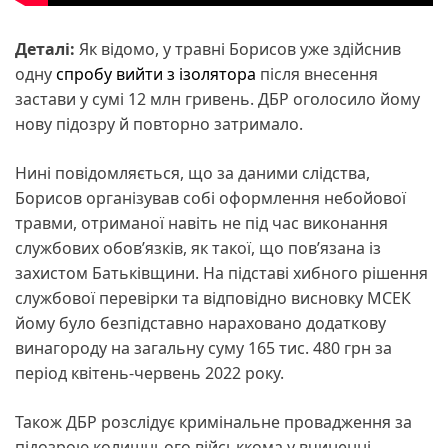
Деталі:
Як відомо, у травні Борисов уже здійснив
одну
спробу вийти з ізолятора
після внесення
застави у сумі 12 млн гривень. ДБР оголосило йому
нову підозру й повторно затримало.
Нині повідомляється, що за даними слідства,
Борисов організував собі оформлення небойової
травми, отриманої навіть не під час виконання
службових обов’язків, як такої, що пов’язана із
захистом Батьківщини. На підставі хибного рішення
службової перевірки та відповідно висновку МСЕК
йому було безпідставно нараховано додаткову
винагороду на загальну суму 165 тис. 480 грн за
період квітень-червень 2022 року.
Також ДБР розслідує кримінальне провадження за
підозрою колишнього військкома у вчиненні