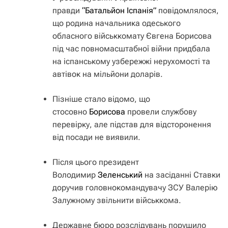
правди
“Батальйон Іспанія”
повідомлялося,
що родина начальника одеського
обласного військкомату Євгена Борисова
під час повномасштабної війни придбала
на іспанському узбережжі нерухомості та
автівок на мільйони доларів.
Пізніше стало відомо, що
стосовно
Борисова
провели службову
перевірку, але підстав для відсторонення
від посади не виявили.
Після цього президент
Володимир
Зеленський
на засіданні Ставки
доручив головнокомандувачу ЗСУ Валерію
Залужному звільнити військкома.
Державне бюро розслідувань порушило