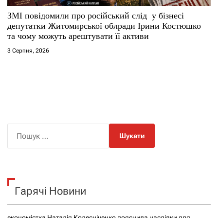
ЗМІ повідомили про російський слід у бізнесі
депутатки Житомирської облради Ірини Костюшко
та чому можуть арештувати її активи
3 Серпня, 2026
П
о
ш
у
к
Гарячі Новини
:
економістка Наталія Колесніченко пояснила наслідки для