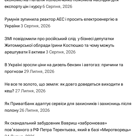
експорту цін і курсу
6 Серпня, 2026
Румунія зупинила реактор АЕС і просить електроенергію в
України
3 Серпня, 2026
ЗМІ повідомили про російський слід у бізнесі депутатки
Житомирської облради Ірини Костюшко та чому можуть
арештувати її активи
3 Серпня, 2026
В Україні зросли ціни на дизель бензин і автогаз: причини та
прогнози
29 Липня, 2026
Не все те золото, що земля: як довго доведеться виходити в
кеш?
27 Липня, 2026
Як ПриватБанк адаптує сервіси для захисників і захисниць після
полону
26 Липня, 2026
Як скандальний забудовник Вавриш «забронював»
повʼязаного з РФ Петра Терентьєва, який в базі «Миротворець»