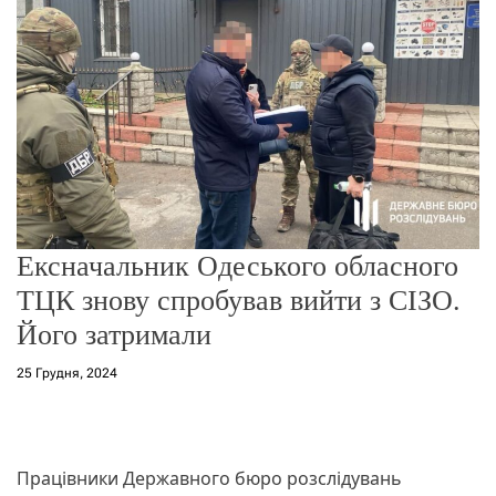
о
р
е
ж
и
м
у
Ексначальник Одеського обласного
ТЦК знову спробував вийти з СІЗО.
Його затримали
25 Грудня, 2024
Працівники Державного бюро розслідувань