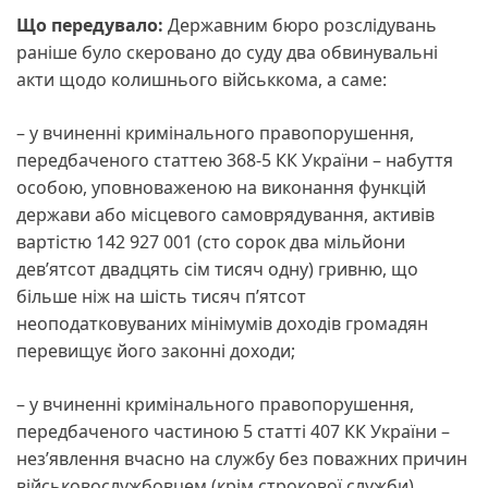
Що передувало:
Державним бюро розслідувань
раніше було скеровано до суду два обвинувальні
акти щодо колишнього військкома, а саме:
– у вчиненні кримінального правопорушення,
передбаченого статтею 368-5 КК України – набуття
особою, уповноваженою на виконання функцій
держави або місцевого самоврядування, активів
вартістю 142 927 001 (сто сорок два мільйони
дев’ятсот двадцять сім тисяч одну) гривню, що
більше ніж на шість тисяч п’ятсот
неоподатковуваних мінімумів доходів громадян
перевищує його законні доходи;
– у вчиненні кримінального правопорушення,
передбаченого частиною 5 статті 407 КК України –
нез’явлення вчасно на службу без поважних причин
військовослужбовцем (крім строкової служби),