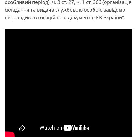
особливий період), ч. 3 ст. 27, ч. 1 ст. 366 (організація
складання та видача службовою особою завідомо
неправдивого офіційного документа) КК України”.