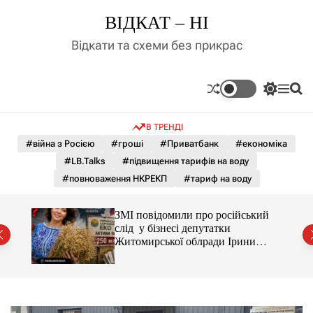
П
ВІДКАТ – НІ
е
р
Відкати та схеми без прикрас
е
й
т
П
М
П
и
е
е
о
д
р
н
ш
В ТРЕНДІ
е
ю
у
о
м
к
#війна з Росією
#гроші
#Приватбанк
#економіка
в
и
м
#LB.Talks
#підвищення тарифів на воду
к
і
а
#повноваження НКРЕКП
#тариф на воду
ч
с
к
т
о
С і
ЗМІ повідомили про російський
у
л
раїни
слід у бізнесі депутатки
ь
Житомирської облради Ірини
о
Костюшко та чому можуть
р
арештувати її активи
о
в
о
г