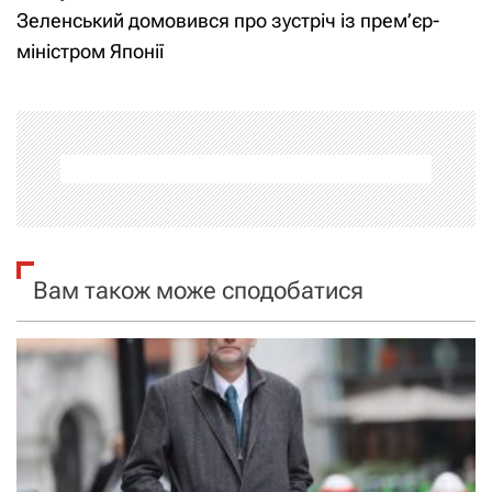
Зеленський домовився про зустріч із прем’єр-
і
міністром Японії
г
а
ц
і
я
Вам також може сподобатися
з
а
п
и