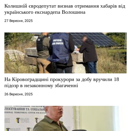
с
Колишній євродепутат визнав отримання хабарів від
українського екснардепа Волошина
і
27 Вересня, 2025
в
На Кіровоградщині прокурори за добу вручили 18
підозр в незаконному збагаченні
26 Вересня, 2025