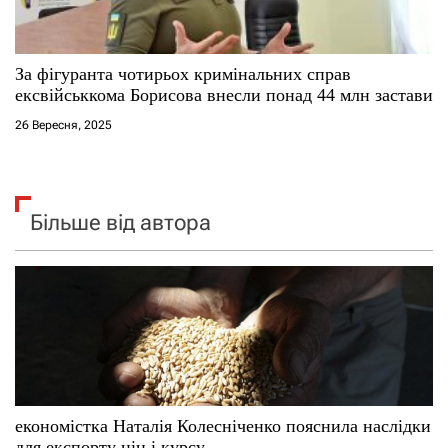
За фігуранта чотирьох кримінальних справ
ексвійськкома Борисова внесли понад 44 млн застави
26 Вересня, 2025
Більше від автора
економістка Наталія Колесніченко пояснила наслідки
для експорту цін і курсу