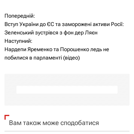
Попередній:
Н
Вступ України до ЄС та заморожені активи Росії:
а
Зеленський зустрівся з фон дер Ляєн
Наступний:
в
Нардепи Яременко та Порошенко ледь не
і
побилися в парламенті (відео)
г
а
ц
і
я
Вам також може сподобатися
з