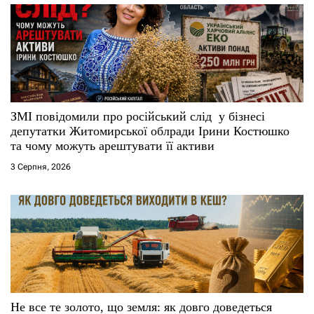
а
п
и
с
ЗМІ повідомили про російський слід у бізнесі
депутатки Житомирської облради Ірини Костюшко
і
та чому можуть арештувати її активи
3 Серпня, 2026
в
Не все те золото, що земля: як довго доведеться