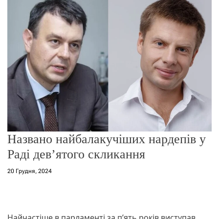
о
р
е
ж
и
м
у
Названо найбалакучіших нардепів у
Раді дев’ятого скликання
20 Грудня, 2024
Найчастіше в парламенті за п’ять років виступав