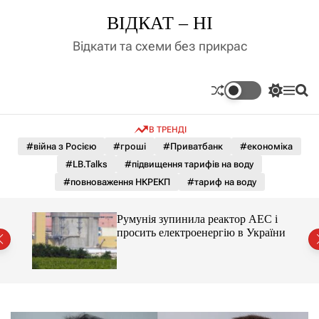
П
ВІДКАТ – НІ
е
р
Відкати та схеми без прикрас
е
й
т
П
М
П
и
е
е
о
д
р
н
ш
В ТРЕНДІ
е
ю
у
о
м
к
#війна з Росією
#гроші
#Приватбанк
#економіка
в
и
м
#LB.Talks
#підвищення тарифів на воду
к
і
а
#повноваження НКРЕКП
#тариф на воду
ч
с
к
т
о
ченко
Румунія зупинила реактор АЕС і
у
л
рту
просить електроенергію в України
ь
о
р
о
в
о
г