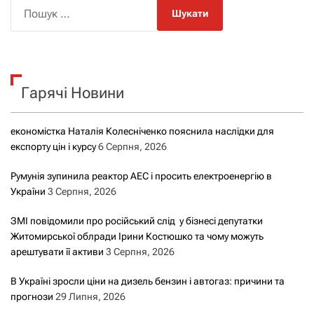
П
о
ш
у
к
Гарячі Новини
:
економістка Наталія Колесніченко пояснила наслідки для
експорту цін і курсу
6 Серпня, 2026
Румунія зупинила реактор АЕС і просить електроенергію в
України
3 Серпня, 2026
ЗМІ повідомили про російський слід у бізнесі депутатки
Житомирської облради Ірини Костюшко та чому можуть
арештувати її активи
3 Серпня, 2026
В Україні зросли ціни на дизель бензин і автогаз: причини та
прогнози
29 Липня, 2026