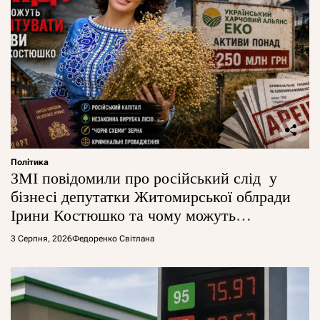
Політика
ЗМІ повідомили про російський слід у
бізнесі депутатки Житомирської облради
Ірини Костюшко та чому можуть
арештувати її активи
3 Серпня, 2026
Федоренко Світлана