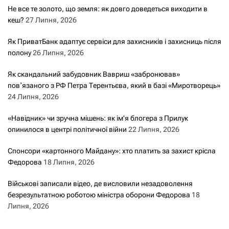
Не все те золото, що земля: як довго доведеться виходити в
кеш?
27 Липня, 2026
Як ПриватБанк адаптує сервіси для захисників і захисниць після
полону
26 Липня, 2026
Як скандальний забудовник Вавриш «забронював»
повʼязаного з РФ Петра Терентьєва, який в базі «Миротворець»
24 Липня, 2026
«Навідник» чи зручна мішень: як ім’я блогера з Прилук
опинилося в центрі політичної війни
22 Липня, 2026
Спонсори «картонного Майдану»: хто платить за захист крісла
Федорова
18 Липня, 2026
Військові записали відео, де висловили незадоволення
безрезультатною роботою міністра оборони Федорова
18
Липня, 2026