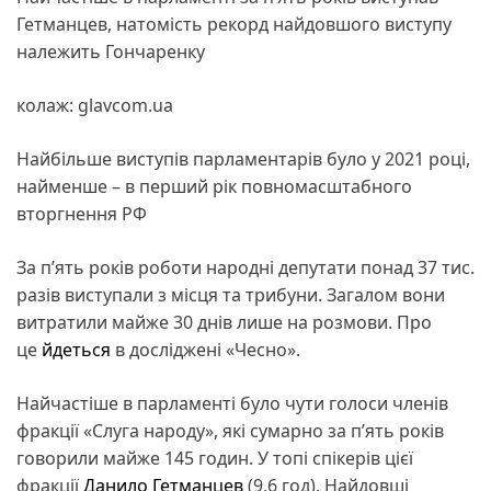
Гетманцев, натомість рекорд найдовшого виступу
належить Гончаренку
колаж: glavcom.ua
Найбільше виступів парламентарів було у 2021 році,
найменше – в перший рік повномасштабного
вторгнення РФ
За п’ять років роботи народні депутати понад 37 тис.
разів виступали з місця та трибуни. Загалом вони
витратили майже 30 днів лише на розмови. Про
це
йдеться
в досліджені «Чесно».
Найчастіше в парламенті було чути голоси членів
фракції «Слуга народу», які сумарно за п’ять років
говорили майже 145 годин. У топі спікерів цієї
фракції
Данило Гетманцев
(9,6 год). Найдовші