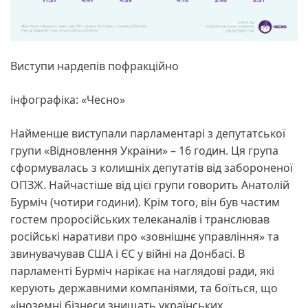
Виступи нардепів пофракційно
інфографіка: «Чесно»
Найменше виступали парламентарі з депутатської
групи «Відновлення України» – 16 годин. Ця група
сформувалась з колишніх депутатів від забороненої
ОПЗЖ. Найчастіше від цієї групи говорить Анатолій
Бурміч (чотири години). Крім того, він був частим
гостем проросійських телеканалів і транслював
російські наративи про «зовнішнє управління» та
звинувачував США і ЄС у війні на Донбасі. В
парламенті Бурміч нарікає на наглядові ради, які
керують державними компаніями, та боїться, що
«іноземні бізнеси знищать українських