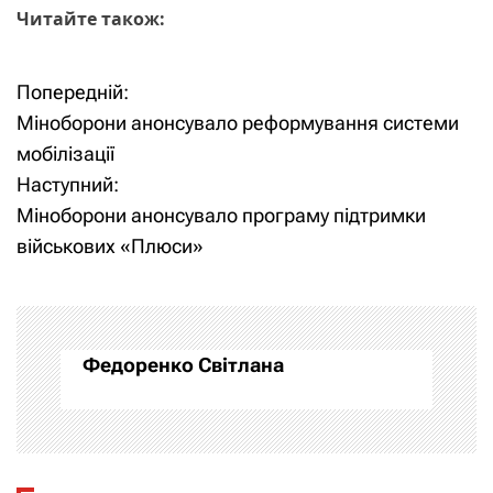
Читайте також:
Попередній:
Н
Міноборони анонсувало реформування системи
а
мобілізації
Наступний:
в
Міноборони анонсувало програму підтримки
і
військових «Плюси»
г
а
Федоренко Світлана
ц
і
я