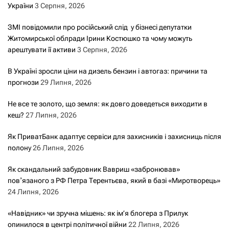
України
3 Серпня, 2026
ЗМІ повідомили про російський слід у бізнесі депутатки
Житомирської облради Ірини Костюшко та чому можуть
арештувати її активи
3 Серпня, 2026
В Україні зросли ціни на дизель бензин і автогаз: причини та
прогнози
29 Липня, 2026
Не все те золото, що земля: як довго доведеться виходити в
кеш?
27 Липня, 2026
Як ПриватБанк адаптує сервіси для захисників і захисниць після
полону
26 Липня, 2026
Як скандальний забудовник Вавриш «забронював»
повʼязаного з РФ Петра Терентьєва, який в базі «Миротворець»
24 Липня, 2026
«Навідник» чи зручна мішень: як ім’я блогера з Прилук
опинилося в центрі політичної війни
22 Липня, 2026