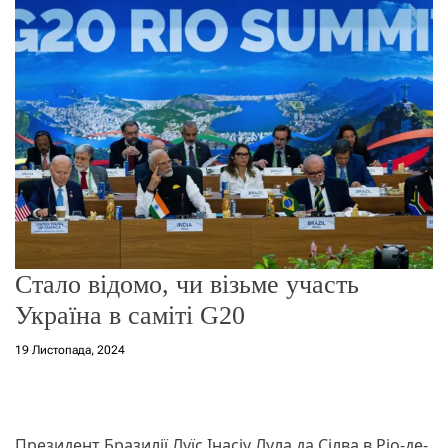
о
р
е
ж
и
м
у
Стало відомо, чи візьме участь
Україна в саміті G20
19 Листопада, 2024
Президент Бразилії Луїс Інасіу Лула да Сілва в Ріо-де-