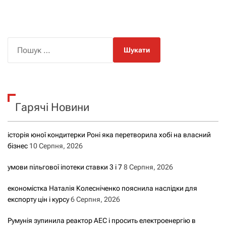
П
о
ш
у
к
Гарячі Новини
:
історія юної кондитерки Роні яка перетворила хобі на власний
бізнес
10 Серпня, 2026
умови пільгової іпотеки ставки 3 і 7
8 Серпня, 2026
економістка Наталія Колесніченко пояснила наслідки для
експорту цін і курсу
6 Серпня, 2026
Румунія зупинила реактор АЕС і просить електроенергію в