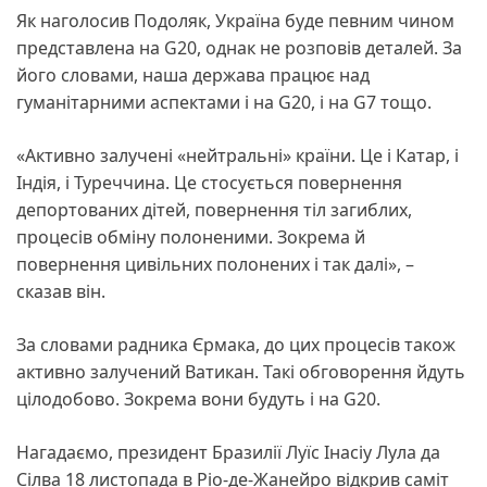
Як наголосив Подоляк, Україна буде певним чином
представлена на G20, однак не розповів деталей. За
його словами, наша держава працює над
гуманітарними аспектами і на G20, і на G7 тощо.
«Активно залучені «нейтральні» країни. Це і Катар, і
Індія, і Туреччина. Це стосується повернення
депортованих дітей, повернення тіл загиблих,
процесів обміну полоненими. Зокрема й
повернення цивільних полонених і так далі», –
сказав він.
За словами радника Єрмака, до цих процесів також
активно залучений Ватикан. Такі обговорення йдуть
цілодобово. Зокрема вони будуть і на G20.
Нагадаємо, президент Бразилії Луїс Інасіу Лула да
Сілва 18 листопада в Ріо-де-Жанейро відкрив саміт