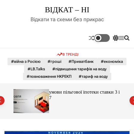
П
ВІДКАТ – НІ
е
р
Відкати та схеми без прикрас
е
й
т
П
М
П
и
е
е
о
д
р
н
ш
В ТРЕНДІ
е
ю
у
о
м
к
#війна з Росією
#гроші
#Приватбанк
#економіка
в
и
м
#LB.Talks
#підвищення тарифів на воду
к
і
а
#повноваження НКРЕКП
#тариф на воду
ч
с
к
т
о
 яка
умови пільгової іпотеки ставки 3 і
у
л
7
ь
о
р
о
в
о
г