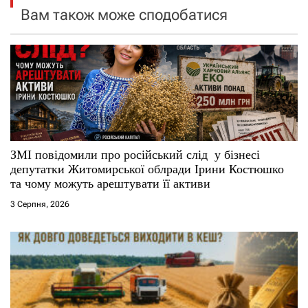
Вам також може сподобатися
з
а
п
и
с
ЗМІ повідомили про російський слід у бізнесі
і
депутатки Житомирської облради Ірини Костюшко
та чому можуть арештувати її активи
в
3 Серпня, 2026