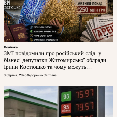
Політика
ЗМІ повідомили про російський слід у
бізнесі депутатки Житомирської облради
Ірини Костюшко та чому можуть
арештувати її активи
3 Серпня, 2026
Федоренко Світлана