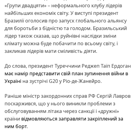
«Групи двадцяти» – неформального клубу лідерів
найбільших економік світу. У виступі президент
Бразилії оголосив про запуск глобального альянсу
для боротьби з бідністю та голодом. Бразильський
лідер також сказав, що руйнівні наслідки зміни
клімату можна буде побачити по всьому світу, і
закликав лідерів мати сміливість діяти.
До слова, президент Туреччини Реджеп Таїп Ердоган
має намір представити свій план зупинення війни в
Україні
на зустрічі G20 у Ріо-де-Жанейро.
Раніше міністр закордонних справ РФ Сергій Лавров
поскаржився, що у нього виникли проблеми з
обслуговуванням літака через санкції і «дружні»
країни
відмовляються заправляти закріплений за
ним борт
.