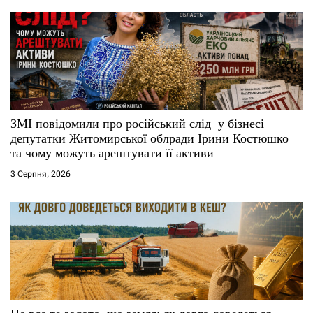
а
п
и
с
ЗМІ повідомили про російський слід у бізнесі
і
депутатки Житомирської облради Ірини Костюшко
та чому можуть арештувати її активи
в
3 Серпня, 2026