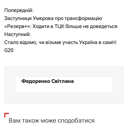
Попередній:
Н
Заступниця Умєрова про трансформацію
а
«Резерв+»: Ходити в ТЦК більше не доведеться
Наступний:
в
Стало відомо, чи візьме участь Україна в саміті
і
G20
г
а
Федоренко Світлана
ц
і
я
Вам також може сподобатися
з