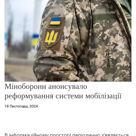
о
р
е
ж
и
м
у
Міноборони анонсувало
реформування системи мобілізації
18 Листопада, 2024
В інформаційному просторі періодично з’являється