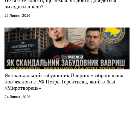
Не все те золото, що земля: як довго доведеться
виходити в кеш?
27 Липня, 2026
Як скандальний забудовник Вавриш «забронював»
повʼязаного з РФ Петра Терентьєва, який в базі
«Миротворець»
24 Липня, 2026