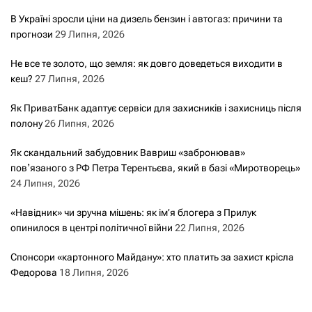
В Україні зросли ціни на дизель бензин і автогаз: причини та
прогнози
29 Липня, 2026
Не все те золото, що земля: як довго доведеться виходити в
кеш?
27 Липня, 2026
Як ПриватБанк адаптує сервіси для захисників і захисниць після
полону
26 Липня, 2026
Як скандальний забудовник Вавриш «забронював»
повʼязаного з РФ Петра Терентьєва, який в базі «Миротворець»
24 Липня, 2026
«Навідник» чи зручна мішень: як ім’я блогера з Прилук
опинилося в центрі політичної війни
22 Липня, 2026
Спонсори «картонного Майдану»: хто платить за захист крісла
Федорова
18 Липня, 2026