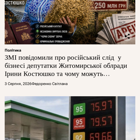
Політика
ЗМІ повідомили про російський слід у
бізнесі депутатки Житомирської облради
Ірини Костюшко та чому можуть
арештувати її активи
3 Серпня, 2026
Федоренко Світлана