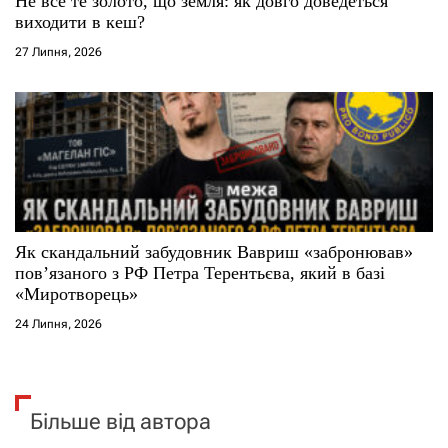
Не все те золото, що земля: як довго доведеться
виходити в кеш?
27 Липня, 2026
Як скандальний забудовник Вавриш «забронював»
повʼязаного з РФ Петра Терентьєва, який в базі
«Миротворець»
24 Липня, 2026
Більше від автора