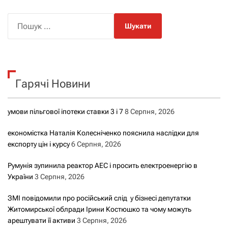
П
о
ш
у
к
Гарячі Новини
:
умови пільгової іпотеки ставки 3 і 7
8 Серпня, 2026
економістка Наталія Колесніченко пояснила наслідки для
експорту цін і курсу
6 Серпня, 2026
Румунія зупинила реактор АЕС і просить електроенергію в
України
3 Серпня, 2026
ЗМІ повідомили про російський слід у бізнесі депутатки
Житомирської облради Ірини Костюшко та чому можуть
арештувати її активи
3 Серпня, 2026