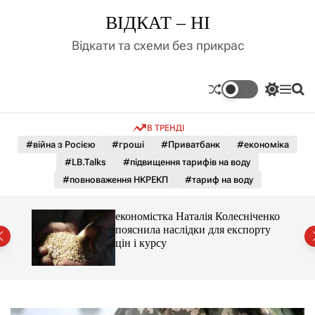
П
ВІДКАТ – НІ
е
р
Відкати та схеми без прикрас
е
й
т
П
М
П
и
е
е
о
д
р
н
ш
В ТРЕНДІ
е
ю
у
о
м
к
#війна з Росією
#гроші
#Приватбанк
#економіка
в
и
м
#LB.Talks
#підвищення тарифів на воду
к
і
а
#повноваження НКРЕКП
#тариф на воду
ч
с
к
т
о
и 3 і
економістка Наталія Колесніченко
у
л
пояснила наслідки для експорту
ь
цін і курсу
о
р
о
в
о
г