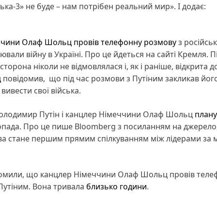
ка-3» не буде – нам потрібен реальний мир». І додає:
ччини Олаф Шольц провів телефонну розмову
з російсь
ли війну в Україні. Про це йдеться на сайті Кремля. П
торона ніколи не відмовлялася і, як і раніше, відкрита д
ц
повідомив, що під час розмови з Путіним закликав йог
 вивести свої війська.
олодимир Путін і канцлер Німеччини Олаф Шольц
план
опада. Про це пише Bloomberg з посиланням на джерело
ова стане першим прямим спілкуванням між лідерами за
ідомили, що канцлер Німеччини Олаф Шольц провів теле
Путіним. Вона тривала
близько години
.