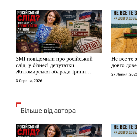
а
п
и
с
ЗМІ повідомили про російський
Не все те 
і
слід у бізнесі депутатки
довго дове
Житомирської облради Ірини
27 Липня, 202
в
Костюшко та чому можуть
3 Серпня, 2026
арештувати її активи
Більше від автора