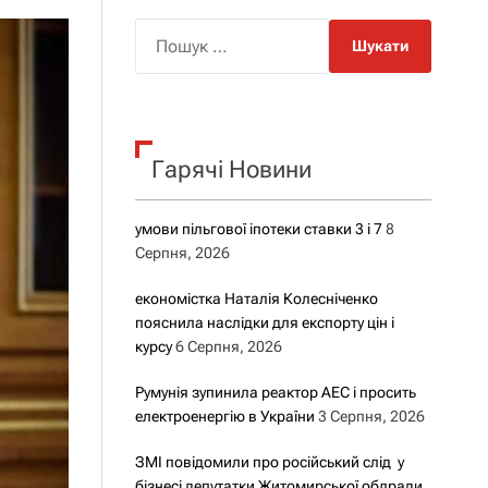
о
р
П
о
о
в
о
ш
г
у
о
р
к
е
Гарячі Новини
:
ж
и
м
у
умови пільгової іпотеки ставки 3 і 7
8
Серпня, 2026
економістка Наталія Колесніченко
пояснила наслідки для експорту цін і
курсу
6 Серпня, 2026
Румунія зупинила реактор АЕС і просить
електроенергію в України
3 Серпня, 2026
ЗМІ повідомили про російський слід у
бізнесі депутатки Житомирської облради