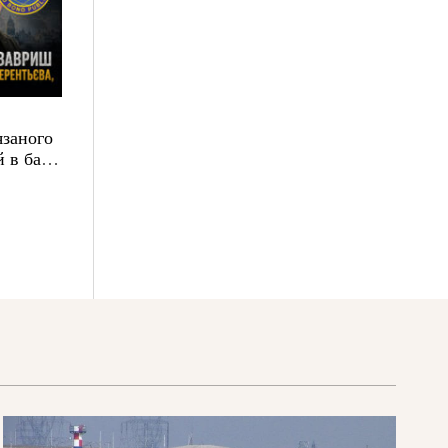
язаного
 в базі