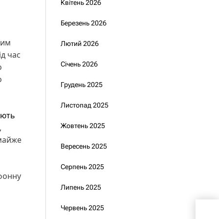
Квітень 2026
Березень 2026
ким
Лютий 2026
ід час
Січень 2026
о
о
Грудень 2025
Листопад 2025
ують
Жовтень 2025
,
 майже
Вересень 2025
Серпень 2025
фонну
Липень 2025
МЗС
Червень 2025
тел