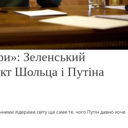
ри»: Зеленський
кт Шольца і Путіна
чними лідерами світу ще саме те, чого Путін давно хоче