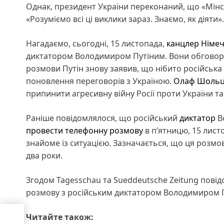
Однак, президент України переконаний, що «Мінсь
«Розуміємо всі ці виклики зараз. Знаємо, як діяти».
Нагадаємо, сьогодні, 15 листопада,
канцлер Німе
диктатором Володимиром Путіним. Вони обговорюва
розмови Путін знову заявив, що нібито російська с
поновлення переговорів з Україною.
Олаф Шоль
припинити агресивну війну Росії проти України та
Раніше повідомлялося, що російський
диктатор
В
провести телефонну розмову
в п’ятницю, 15 лист
знайоме із ситуацією. Зазначається, що ця розм
два роки.
Згодом Tagesschau та Sueddeutsche Zeitung пов
розмову з російським диктатором Володимиром 
та
Читайте також:
юють