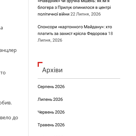
«Навідник» чи зручна мішень: як ім’я
блогера з Прилук опинилося в центрі
політичної війни
22 Липня, 2026
ра
Спонсори «картонного Майдану»: хто
платить за захист крісла Федорова
18
Липня, 2026
канцлер
Архіви
сто
Серпень 2026
,
Липень 2026
обив.
Червень 2026
звело до
Травень 2026