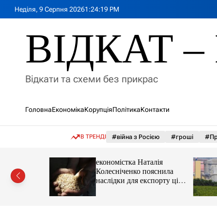
П
Неділя, 9 Серпня 2026
1
:
24
:
20
PM
е
р
ВІДКАТ – 
е
й
т
и
Відкати та схеми без прикрас
д
о
в
Головна
Економіка
Корупція
Політика
Контакти
м
і
с
В ТРЕНДІ
#війна з Росією
#гроші
#Пр
т
у
іпотеки
економістка Наталія
Колесніченко пояснила
наслідки для експорту цін і
курсу