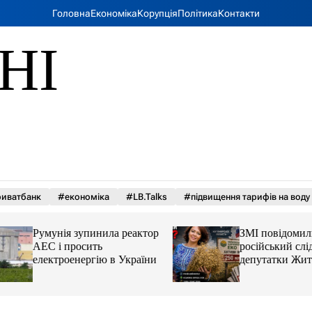
Головна
Економіка
Корупція
Політика
Контакти
НІ
иватбанк
#економіка
#LB.Talks
#підвищення тарифів на воду
Румунія зупинила реактор
ЗМІ повідомили 
АЕС і просить
російський слід у 
електроенергію в України
депутатки Житом
облради Ірини К
та чому можуть а
її активи