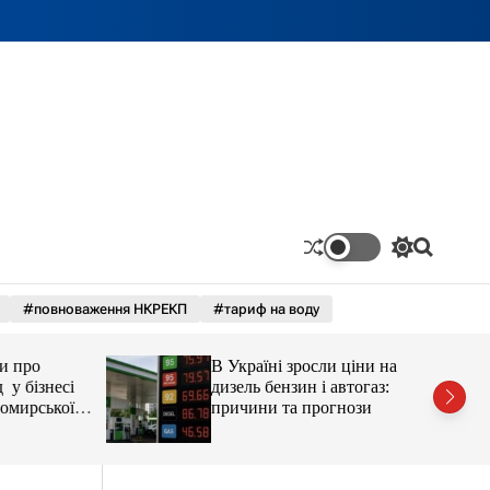
П
П
е
о
р
ш
#повноваження НКРЕКП
#тариф на воду
е
у
м
к
и
про
В Україні зросли ціни на
к
а
бізнесі
дизель бензин і автогаз:
ч
ирської
причини та прогнози
к
остюшко
о
рештувати
л
ь