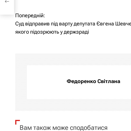
Попередній:
Н
Суд відправив під варту депутата Євгена Шевч
а
якого підозрюють у держзраді
в
і
г
а
Федоренко Світлана
ц
і
я
Вам також може сподобатися
з