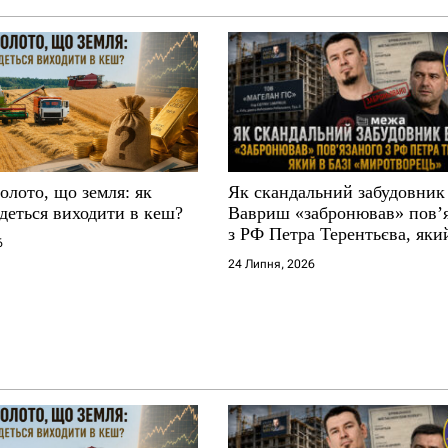
золото, що земля: як
Як скандальний забудовник
деться виходити в кеш?
Вавриш «забронював» повʼ
з РФ Петра Терентьєва, який
6
«Миротворець»
24 Липня, 2026