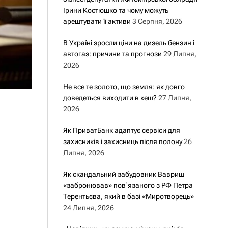
Ірини Костюшко та чому можуть
арештувати її активи
3 Серпня, 2026
В Україні зросли ціни на дизель бензин і
автогаз: причини та прогнози
29 Липня,
2026
Не все те золото, що земля: як довго
доведеться виходити в кеш?
27 Липня,
2026
Як ПриватБанк адаптує сервіси для
захисників і захисниць після полону
26
Липня, 2026
Як скандальний забудовник Вавриш
«забронював» повʼязаного з РФ Петра
Терентьєва, який в базі «Миротворець»
24 Липня, 2026