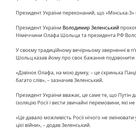
Президент України переконаний, що «Мінська-3» н
Президент України
Володимир Зеленський
проком
Німеччини Олафа Шольца та президента РФ Воло
У своєму традиційному вечірньому зверненні в п’
Шольц казав йому про своє бажання подзвонити 
«Дзвінок Олафа, на мою думку, – це скринька Панд
багато слів», – зазначив Зеленський.
Президент України вважає, це саме те, що Путін 
ізоляцію Росії і вести звичайні перемовини, які н
«Це давало можливість Росії нічого не змінювати у 
цієї війни», – додав Зеленський.