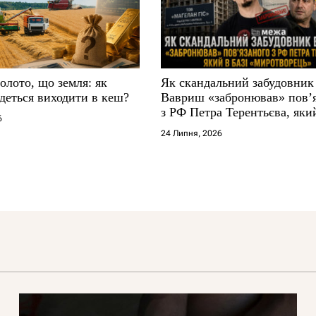
золото, що земля: як
Як скандальний забудовник
деться виходити в кеш?
Вавриш «забронював» повʼ
з РФ Петра Терентьєва, який
6
«Миротворець»
24 Липня, 2026