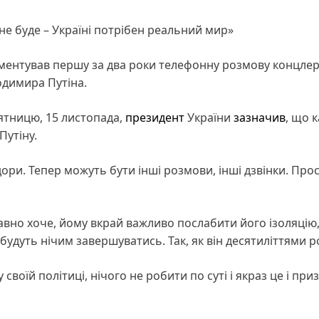
е буде – Україні потрібен реальний мир»
ентував першу за два роки телефонну розмову концле
димира Путіна.
ятницю, 15 листопада,
президент
України
зазначив
, що 
Путіну.
ори. Тепер можуть бути інші розмови, інші дзвінки. Про
давно хоче, йому вкрай важливо послабити його ізоляцію
е будуть нічим завершуватись. Так, як він десятиліттями р
своїй політиці, нічого не робити по суті і якраз це і при