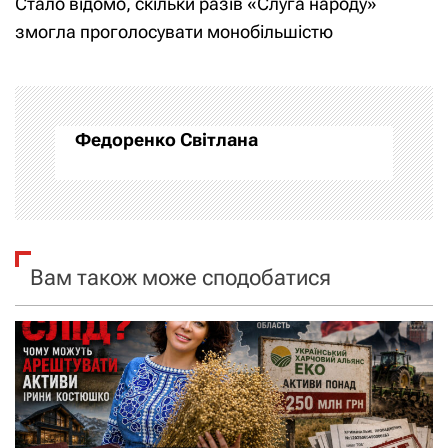
Стало відомо, скільки разів «Слуга народу»
і
змогла проголосувати монобільшістю
г
а
Федоренко Світлана
ц
і
я
Вам також може сподобатися
з
а
п
и