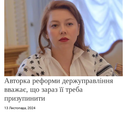
о
р
е
ж
и
м
у
Авторка реформи держуправління
вважає, що зараз її треба
призупинити
13 Листопада, 2024