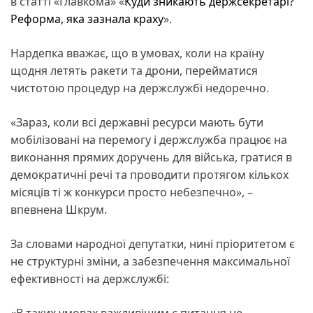
в статті «Главкома» «
Куди зникають держсекретарі?
Реформа, яка зазнала краху
».
Нардепка вважає, що в умовах, коли на країну
щодня летять ракети та дрони, перейматися
чистотою процедур на держслужбі недоречно.
«Зараз, коли всі державні ресурси мають бути
мобілізовані на перемогу і держслужба працює на
виконання прямих доручень для війська, гратися в
демократичні речі та проводити протягом кількох
місяців ті ж конкурси просто небезпечно», –
впевнена Шкрум.
За словами народної депутатки, нині пріоритетом є
не структурні зміни, а забезпечення максимальної
ефективності на держслужбі:
«В таких умовах важливішим є питання не