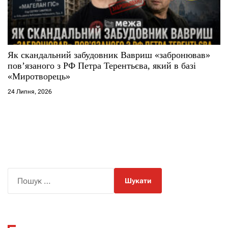
Як скандальний забудовник Вавриш «забронював»
повʼязаного з РФ Петра Терентьєва, який в базі
«Миротворець»
24 Липня, 2026
П
о
ш
у
к