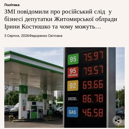
Політика
ЗМІ повідомили про російський слід у
бізнесі депутатки Житомирської облради
Ірини Костюшко та чому можуть
арештувати її активи
3 Серпня, 2026
Федоренко Світлана