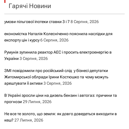
Гарячі Новини
:
умови пільгової іпотеки ставки 3 і 7
8 Серпня, 2026
економістка Наталія Колесніченко пояснила наслідки для
експорту цін і курсу
6 Серпня, 2026
Румунія зупинила реактор АЕС і просить електроенергію в
України
3 Серпня, 2026
ЗМІ повідомили про російський слід у бізнесі депутатки
Житомирської облради Ірини Костюшко та чому можуть
арештувати її активи
3 Серпня, 2026
В Україні зросли ціни на дизель бензин і автогаз: причини та
прогнози
29 Липня, 2026
Не все те золото, що земля: як довго доведеться виходити в
кеш?
27 Липня, 2026