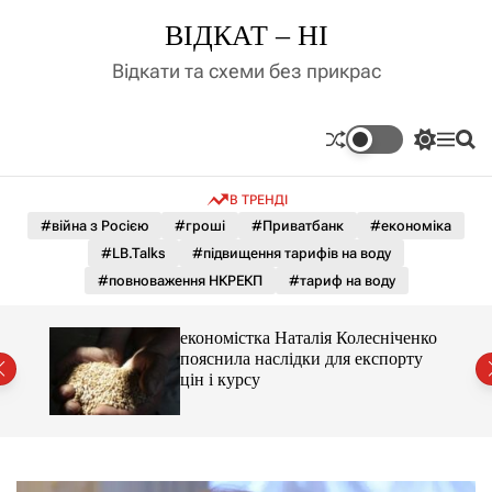
П
ВІДКАТ – НІ
е
р
Відкати та схеми без прикрас
е
й
т
П
М
П
и
е
е
о
д
р
н
ш
В ТРЕНДІ
е
ю
у
о
м
к
#війна з Росією
#гроші
#Приватбанк
#економіка
в
и
м
#LB.Talks
#підвищення тарифів на воду
к
і
а
#повноваження НКРЕКП
#тариф на воду
ч
с
к
т
о
и 3 і
економістка Наталія Колесніченко
у
л
пояснила наслідки для експорту
ь
цін і курсу
о
р
о
в
о
г