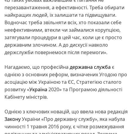
перезавантаження, а ефективності. Треба обирати
найкращих людей, їх залишати та підвищувати.
Водночас треба звільняти всіх, хто показали себе
неефективними, втекли чи займалися корупцією,
затягували процедури в цей час, коли це є просто
державним злочином. А до дискусії навколо
держслужби повернемося після перемоги».
Нагадаємо, що професійна
державна служба
є
однією з основних реформ, визначених Угодою про
асоціацію між Україною та ЄС, Стратегією сталого
розвитку «
Україна
2020» та Програмою діяльності
Кабінету міністрів.
Однією з ключових новацій, що ввела нова редакція
Закону
України «Про державну службу», яка набула
чинності 1 травня 2016 року, є чітке розмежування
політичних та адміністративних посад. Зокрема,