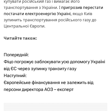
купувати російський газ і вимагає його
транспортування з України. І
пригрозив перестати
постачати електроенергію Україні,
якщо Київ
зупинить транспортування російського газу до
Центральної Європи.
Читайте також:
Попередній:
Н
Фіцо погрожує заблокувати усю допомогу Україні
а
від ЄС через зупинку транзиту газу
Наступний:
в
Європейське фінансування не залежить від
і
персони директора АОЗ – експерт
г
а