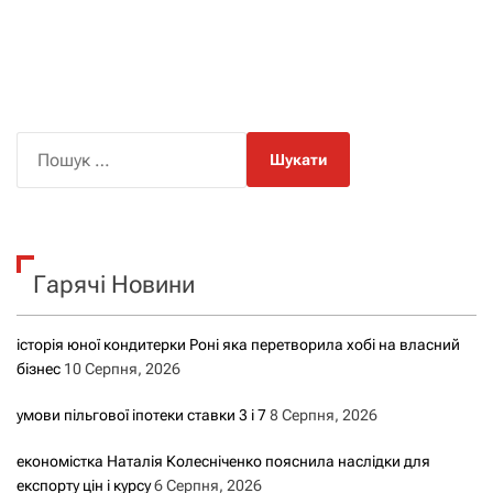
П
о
ш
у
к
Гарячі Новини
:
історія юної кондитерки Роні яка перетворила хобі на власний
бізнес
10 Серпня, 2026
умови пільгової іпотеки ставки 3 і 7
8 Серпня, 2026
економістка Наталія Колесніченко пояснила наслідки для
експорту цін і курсу
6 Серпня, 2026