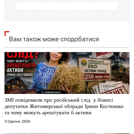
ц
і
я
Вам також може сподобатися
з
а
п
и
с
ЗМІ повідомили про російський слід у бізнесі
депутатки Житомирської облради Ірини Костюшко
і
та чому можуть арештувати її активи
3 Серпня, 2026
в