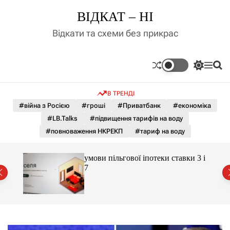
П
ВІДКАТ – НІ
е
р
Відкати та схеми без прикрас
е
й
т
П
М
П
и
е
е
о
д
р
н
ш
В ТРЕНДІ
е
ю
у
о
м
к
#війна з Росією
#гроші
#Приватбанк
#економіка
в
и
м
#LB.Talks
#підвищення тарифів на воду
к
і
а
#повноваження НКРЕКП
#тариф на воду
ч
с
к
т
о
 яка
умови пільгової іпотеки ставки 3 і
у
л
7
ь
о
р
о
в
о
г