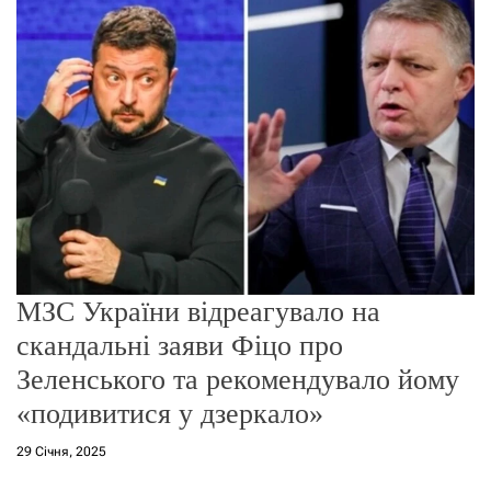
о
р
е
ж
и
м
у
МЗС України відреагувало на
скандальні заяви Фіцо про
Зеленського та рекомендувало йому
«подивитися у дзеркало»
29 Січня, 2025