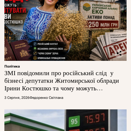
Політика
ЗМІ повідомили про російський слід у
бізнесі депутатки Житомирської облради
Ірини Костюшко та чому можуть
арештувати її активи
3 Серпня, 2026
Федоренко Світлана