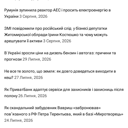
Румунія зупинила реактор АЕС і просить електроенергію в
України
3 Серпня, 2026
ЗМІ повідомили про російський слід у бізнесі депутатки
Житомирської облради Ірини Костюшко та чому можуть
арештувати її активи
3 Серпня, 2026
В Україні зросли ціни на дизель бензин і автогаз: причини та
прогнози
29 Липня, 2026
Не все те золото, що земля: як довго доведеться виходити в
кеш?
27 Липня, 2026
Як ПриватБанк адаптує сервіси для захисників і захисниць після
полону
26 Липня, 2026
Як скандальний забудовник Вавриш «забронював»
повʼязаного з РФ Петра Терентьєва, який в базі «Миротворець»
24 Липня, 2026