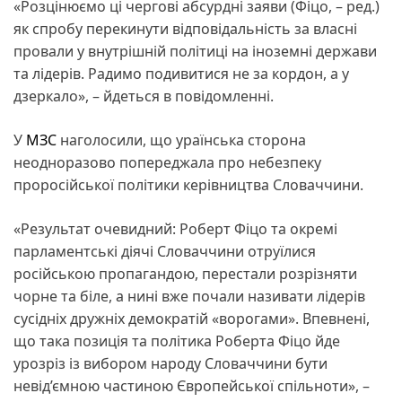
«Розцінюємо ці чергові абсурдні заяви (Фіцо, – ред.)
як спробу перекинути відповідальність за власні
провали у внутрішній політиці на іноземні держави
та лідерів. Радимо подивитися не за кордон, а у
дзеркало», – йдеться в повідомленні.
У
МЗС
наголосили, що ураїнська сторона
неодноразово попереджала про небезпеку
проросійської політики керівництва Словаччини.
«Результат очевидний: Роберт Фіцо та окремі
парламентські діячі Словаччини отруїлися
російською пропагандою, перестали розрізняти
чорне та біле, а нині вже почали називати лідерів
сусідніх дружніх демократій «ворогами». Впевнені,
що така позиція та політика Роберта Фіцо йде
урозріз із вибором народу Словаччини бути
невід’ємною частиною Європейської спільноти», –