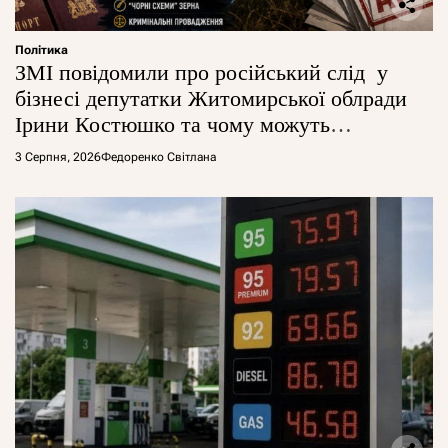
Політика
ЗМІ повідомили про російський слід у
бізнесі депутатки Житомирської облради
Ірини Костюшко та чому можуть
арештувати її активи
3 Серпня, 2026
Федоренко Світлана