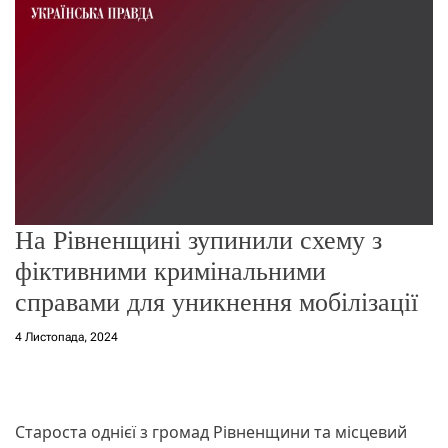
о
р
е
ж
и
м
у
На Рівненщині зупинили схему з
фіктивними кримінальними
справами для уникнення мобілізації
4 Листопада, 2024
Староста однієї з громад Рівненщини та місцевий