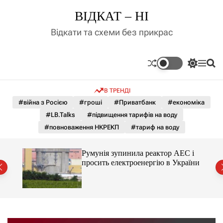
П
ВІДКАТ – НІ
е
р
Відкати та схеми без прикрас
е
й
т
П
М
П
и
е
е
о
д
р
н
ш
В ТРЕНДІ
е
ю
у
о
м
к
#війна з Росією
#гроші
#Приватбанк
#економіка
в
и
м
#LB.Talks
#підвищення тарифів на воду
к
і
а
#повноваження НКРЕКП
#тариф на воду
ч
с
к
т
о
ченко
Румунія зупинила реактор АЕС і
у
л
рту
просить електроенергію в України
ь
о
р
о
в
о
г