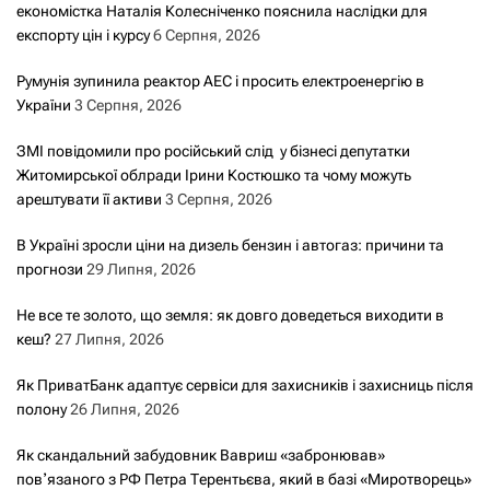
економістка Наталія Колесніченко пояснила наслідки для
експорту цін і курсу
6 Серпня, 2026
Румунія зупинила реактор АЕС і просить електроенергію в
України
3 Серпня, 2026
ЗМІ повідомили про російський слід у бізнесі депутатки
Житомирської облради Ірини Костюшко та чому можуть
арештувати її активи
3 Серпня, 2026
В Україні зросли ціни на дизель бензин і автогаз: причини та
прогнози
29 Липня, 2026
Не все те золото, що земля: як довго доведеться виходити в
кеш?
27 Липня, 2026
Як ПриватБанк адаптує сервіси для захисників і захисниць після
полону
26 Липня, 2026
Як скандальний забудовник Вавриш «забронював»
повʼязаного з РФ Петра Терентьєва, який в базі «Миротворець»