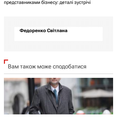
і
представниками бізнесу: деталі зустрічі
г
а
Федоренко Світлана
ц
і
я
Вам також може сподобатися
з
а
п
и
с