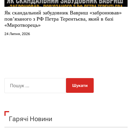
Як скандальний забудовник Вавриш «забронював»
повʼязаного з РФ Петра Терентьєва, який в базі
«Миротворець»
24 Липня, 2026
П
о
ш
у
к
Гарячі Новини
: