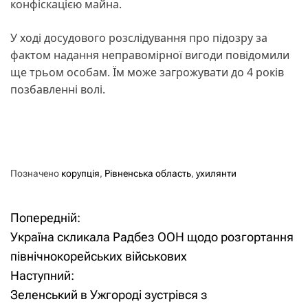
конфіскацією майна.
У ході досудового розслідування про підозру за
фактом надання неправомірної вигоди повідомили
ще трьом особам. Їм може загрожувати до 4 років
позбавленні волі.
Позначено
корупція
,
Рівненська область
,
ухилянти
Попередній:
Н
Україна скликала Радбез ООН щодо розгортання
а
північнокорейських військових
Наступний:
в
Зеленський в Ужгороді зустрівся з