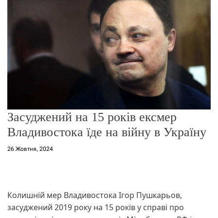
о
р
е
ж
и
м
у
Засуджений на 15 років ексмер
Владивостока їде на війну в Україну
26 Жовтня, 2024
Колишній мер Владивостока Ігор Пушкарьов,
засуджений 2019 року на 15 років у справі про