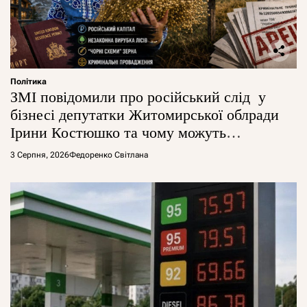
Політика
ЗМІ повідомили про російський слід у
бізнесі депутатки Житомирської облради
Ірини Костюшко та чому можуть
арештувати її активи
3 Серпня, 2026
Федоренко Світлана