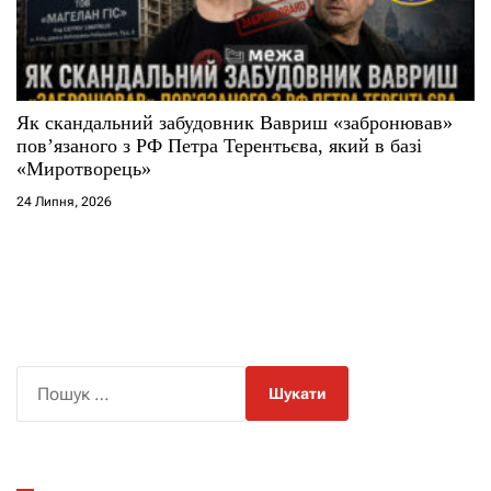
Як скандальний забудовник Вавриш «забронював»
повʼязаного з РФ Петра Терентьєва, який в базі
«Миротворець»
24 Липня, 2026
П
о
ш
у
к