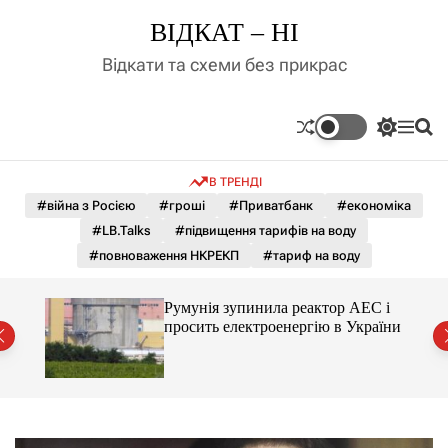
П
ВІДКАТ – НІ
е
р
Відкати та схеми без прикрас
е
й
т
П
М
П
и
е
е
о
д
р
н
ш
В ТРЕНДІ
е
ю
у
о
м
к
#війна з Росією
#гроші
#Приватбанк
#економіка
в
и
м
#LB.Talks
#підвищення тарифів на воду
к
і
а
#повноваження НКРЕКП
#тариф на воду
ч
с
к
т
о
ченко
Румунія зупинила реактор АЕС і
у
л
рту
просить електроенергію в України
ь
о
р
о
в
о
г