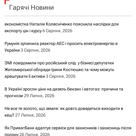
Гарячі Новини
:
економістка Наталія Колесніченко пояснила наслідки для
експорту цін і курсу
6 Серпня, 2026
Румунія зупинила реактор АЕС і просить електроенергію в
України
3 Серпня, 2026
ЗМІ повідомили про російський слід у бізнесі депутатки
Житомирської облради Ірини Костюшко та чому можуть
арештувати її активи
3 Серпня, 2026
В Україні зросли ціни на дизель бензин і автогаз: причини та
прогнози
29 Липня, 2026
Не все те золото, що земля: як довго доведеться виходити в
кеш?
27 Липня, 2026
Як ПриватБанк адаптує сервіси для захисників і захисниць після
полону
26 Липня, 2026