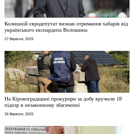
и
с
Колишній євродепутат визнав отримання хабарів від
і
українського екснардепа Волошина
27 Вересня, 2025
в
На Кіровоградщині прокурори за добу вручили 18
підозр в незаконному збагаченні
26 Вересня, 2025