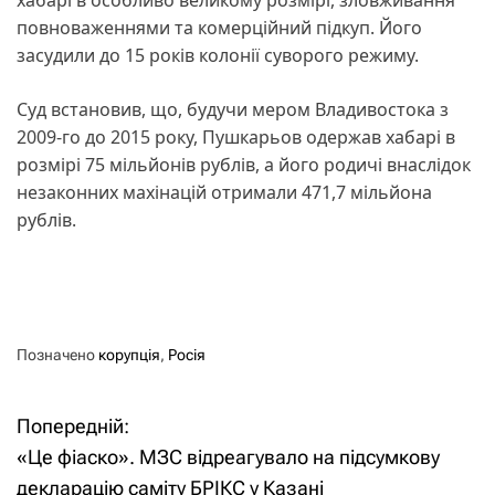
повноваженнями та комерційний підкуп. Його
засудили до 15 років колонії суворого режиму.
Суд встановив, що, будучи мером Владивостока з
2009-го до 2015 року, Пушкарьов одержав хабарі в
розмірі 75 мільйонів рублів, а його родичі внаслідок
незаконних махінацій отримали 471,7 мільйона
рублів.
Позначено
корупція
,
Росія
Попередній:
Н
«Це фіаско». МЗС відреагувало на підсумкову
а
декларацію саміту БРІКС у Казані