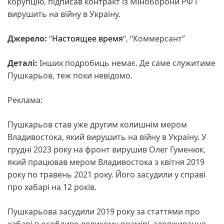
корупцію, підписав контракт із Міноборони РФ і
вирушить на війну в Україну.
Джерело:
“
Настоящее время
“, “Коммерсант”
Деталі:
Інших подробиць немає. Де саме служитиме
Пушкарьов, теж поки невідомо.
Реклама:
Пушкарьов став уже другим колишнім мером
Владивостока, який вирушить на війну в Україну. У
грудні 2023 року на фронт вирушив Олег Гуменюк,
який працював мером Владивостока з квітня 2019
року по травень 2021 року. Його засудили у справі
про хабарі на 12 років.
Пушкарьова засудили 2019 року за статтями про
хабарі в особливо великому розмірі, зловживання