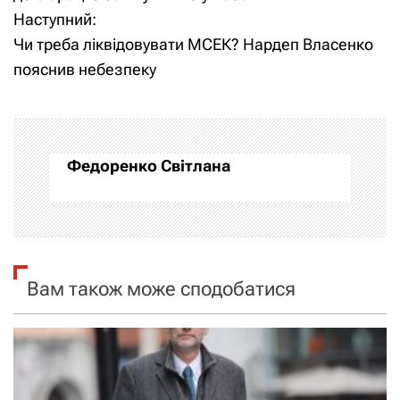
Наступний:
в
Чи треба ліквідовувати МСЕК? Нардеп Власенко
і
пояснив небезпеку
г
а
Федоренко Світлана
ц
і
я
Вам також може сподобатися
з
а
п