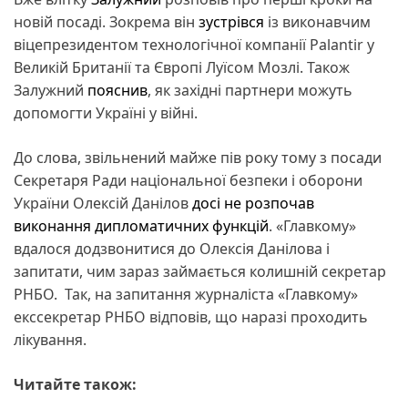
новій посаді. Зокрема він
зустрівся
із виконавчим
віцепрезидентом технологічної компанії Palantir у
Великій Британії та Європі Луїсом Мозлі. Також
Залужний
пояснив
, як західні партнери можуть
допомогти Україні у війні.
До слова, звільнений майже пів року тому з посади
Секретаря Ради національної безпеки і оборони
України Олексій Данілов
досі не розпочав
виконання дипломатичних функцій
. «Главкому»
вдалося додзвонитися до Олексія Данілова і
запитати, чим зараз займається колишній секретар
РНБО. Так, на запитання журналіста «Главкому»
екссекретар РНБО відповів, що наразі проходить
лікування.
Читайте також: