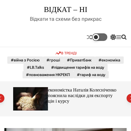
П
ВІДКАТ – НІ
е
р
Відкати та схеми без прикрас
е
й
т
П
М
П
и
е
е
о
д
р
н
ш
В ТРЕНДІ
е
ю
у
о
м
к
#війна з Росією
#гроші
#Приватбанк
#економіка
в
и
м
#LB.Talks
#підвищення тарифів на воду
к
і
а
#повноваження НКРЕКП
#тариф на воду
ч
с
к
т
о
и 3 і
економістка Наталія Колесніченко
у
л
пояснила наслідки для експорту
ь
цін і курсу
о
р
о
в
о
г