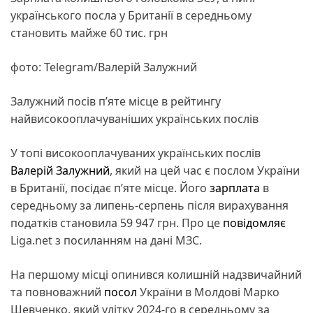
українського посла у Британії в середньому
становить майже 60 тис. грн
фото: Telegram/Валерій Залужний
Залужний посів п’яте місце в рейтингу
найвисокооплачуваніших українських послів
У топі високооплачуваних українських послів
Валерій Залужний
, який на цей час є послом України
в Британії, посідає п’яте місце. Його
зарплата
в
середньому за липень-серпень після вирахування
податків становила 59 947 грн. Про це
повідомляє
Liga.net з посиланням на дані МЗС.
На першому місці опинився колишній надзвичайний
та повноважний
посол
України в Молдові Марко
Шевченко, який улітку 2024-го в середньому за