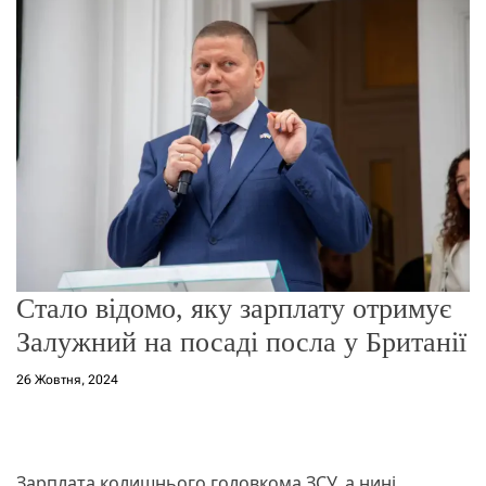
о
р
е
ж
и
м
у
Стало відомо, яку зарплату отримує
Залужний на посаді посла у Британії
26 Жовтня, 2024
Зарплата колишнього головкома ЗСУ, а нині