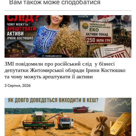
Вам також може сподобатися
а
п
и
с
і
ЗМІ повідомили про російський слід у бізнесі
депутатки Житомирської облради Ірини Костюшко
в
та чому можуть арештувати її активи
3 Серпня, 2026