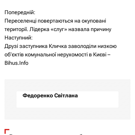
Попередній:
Н
Переселенці повертаються на окуповані
а
території. Лідерка «слуг» назвала причину
Наступний:
в
Друзі заступника Кличка заволоділи низкою
і
об’єктів комунальної нерухомості в Києві –
Bihus.Info
г
а
ц
Федоренко Світлана
і
я
з