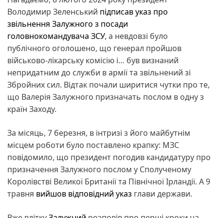
Володимир Зеленський
підписав указ про
звільнення Залужного з посади
головнокомандувача ЗСУ
, а невдовзі було
публічного оголошено, що генерал пройшов
військово-лікарську комісію і… був визнаний
непридатним до служби в армії та звільнений зі
Збройних сил. Відтак почали ширитися чутки про те,
що Валерія Залужного призначать послом в одну з
країн Заходу.
За місяць, 7 березня, в інтризі з його майбутнім
місцем роботи було поставлено крапку: МЗС
повідомило, що президент погодив кандидатуру про
призначення Залужного послом у Сполученому
Королівстві Великої Британії та Північної Ірландії. А 9
травня
вийшов відповідний указ
глави держави.
Вже влітку
Залужний
розповів про перші кроки на