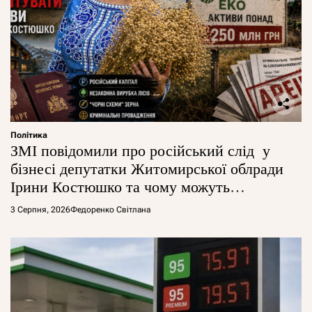
Політика
ЗМІ повідомили про російський слід у
бізнесі депутатки Житомирської облради
Ірини Костюшко та чому можуть
арештувати її активи
3 Серпня, 2026
Федоренко Світлана