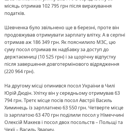
місяць отримав 102 795 грн після вирахування
податків.
Шевченка було звільнено ще в березні, проте він
продовжував отримувати зарплату влітку. А в серпні
отримав аж 186 349 грн. Як пояснилило МЗС, цю
суму посол отримав як надбавку за доступ до
держтаємниці (10 525 грн) і за щорічну відпустку
після завершення довготермінового відрядження
(220 964 грн).
На другому місці опинився посол України в Чилі
Юрій Дюдін. Улітку він у середньому отримував 63
794 грн. Третє місце посів посол Австрії Василь
Химинець із зарплатнею 63 550 грн. Четверте місце
із зарплатою 63 470 грн поділили посол у Німеччині
Олексій Макеєв і посол двох посольств – Польщі та
Чехії – Василь Зварич.