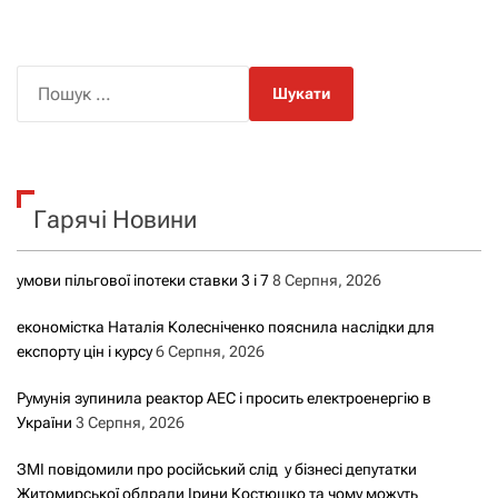
П
о
ш
у
к
Гарячі Новини
:
умови пільгової іпотеки ставки 3 і 7
8 Серпня, 2026
економістка Наталія Колесніченко пояснила наслідки для
експорту цін і курсу
6 Серпня, 2026
Румунія зупинила реактор АЕС і просить електроенергію в
України
3 Серпня, 2026
ЗМІ повідомили про російський слід у бізнесі депутатки
Житомирської облради Ірини Костюшко та чому можуть