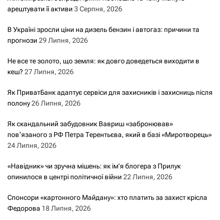
арештувати її активи
3 Серпня, 2026
В Україні зросли ціни на дизель бензин і автогаз: причини та
прогнози
29 Липня, 2026
Не все те золото, що земля: як довго доведеться виходити в
кеш?
27 Липня, 2026
Як ПриватБанк адаптує сервіси для захисників і захисниць після
полону
26 Липня, 2026
Як скандальний забудовник Вавриш «забронював»
повʼязаного з РФ Петра Терентьєва, який в базі «Миротворець»
24 Липня, 2026
«Навідник» чи зручна мішень: як ім’я блогера з Прилук
опинилося в центрі політичної війни
22 Липня, 2026
Спонсори «картонного Майдану»: хто платить за захист крісла
Федорова
18 Липня, 2026