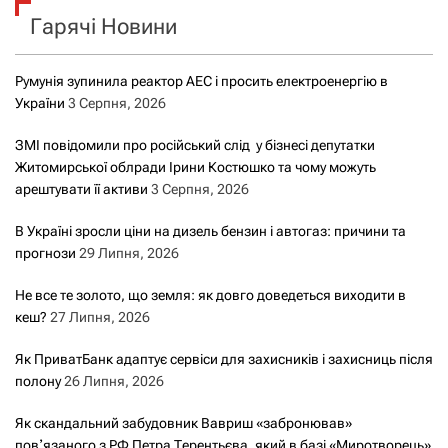
Гарячі Новини
:
Румунія зупинила реактор АЕС і просить електроенергію в
України
3 Серпня, 2026
ЗМІ повідомили про російський слід у бізнесі депутатки
Житомирської облради Ірини Костюшко та чому можуть
арештувати її активи
3 Серпня, 2026
В Україні зросли ціни на дизель бензин і автогаз: причини та
прогнози
29 Липня, 2026
Не все те золото, що земля: як довго доведеться виходити в
кеш?
27 Липня, 2026
Як ПриватБанк адаптує сервіси для захисників і захисниць після
полону
26 Липня, 2026
Як скандальний забудовник Вавриш «забронював»
повʼязаного з РФ Петра Терентьєва, який в базі «Миротворець»