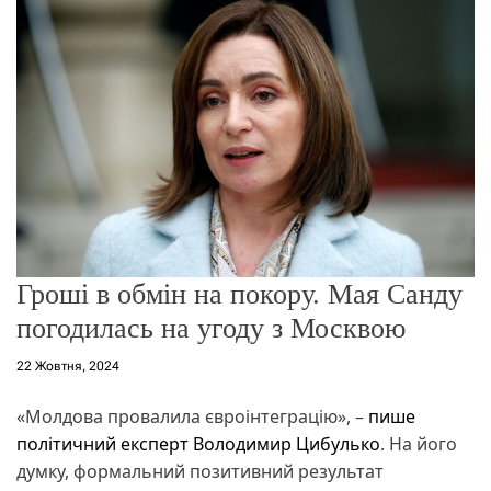
о
р
е
ж
и
м
у
Гроші в обмін на покору. Мая Санду
погодилась на угоду з Москвою
22 Жовтня, 2024
«Молдова провалила євроінтеграцію», –
пише
політичний експерт Володимир Цибулько
. На його
думку, формальний позитивний результат