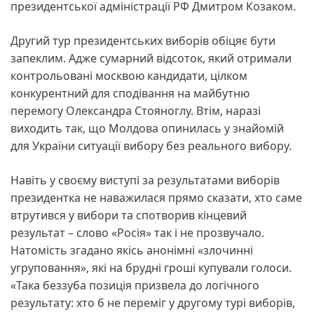
президентської адміністрації РФ Дмитром Козаком.
Другий тур президентських виборів обіцяє бути
запеклим. Адже сумарний відсоток, який отримали
контрольовані москвою кандидати, цілком
конкурентний для сподівання на майбутню
перемогу Олександра Стояноглу. Втім, наразі
виходить так, що Молдова опинилась у знайомій
для України ситуації вибору без реального вибору.
Навіть у своєму виступі за результатами виборів
президентка не наважилася прямо сказати, хто саме
втрутився у вибори та спотворив кінцевий
результат – слово «Росія» так і не прозвучало.
Натомість згадано якісь анонімні «злочинні
угруповання», які на брудні гроші купували голоси.
«Така беззуба позиція призвела до логічного
результату: хто б не переміг у другому турі виборів,