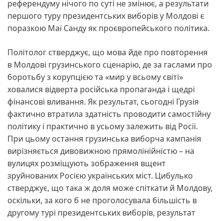
референдуму нічого по суті не змінює, а результати
першого туру президентських виборів у Молдові є
поразкою Маї Санду як проєвропейського політика.
Політолог стверджує, що мова йде про повторення
в Молдові грузинського сценарію, де за гаслами про
боротьбу з корупцією та «мир у всьому світі»
ховалися відверта російська пропаганда і щедрі
фінансові вливання. Як результат, сьогодні Грузія
фактично втратила здатність проводити самостійну
політику і практично в усьому залежить від Росії.
При цьому остання грузинська виборча кампанія
вирізняється дивовижною прямолінійністю – на
вулицях розміщують зображення вщент
зруйнованих Росією українських міст. Цибулько
стверджує, що така ж доля може спіткати й Молдову,
оскільки, за кого б не проголосувала більшість в
другому турі президентських виборів, результат