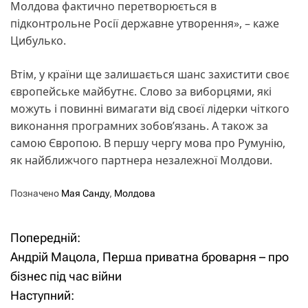
Молдова фактично перетворюється в
підконтрольне Росії державне утворення», – каже
Цибулько.
Втім, у країни ще залишається шанс захистити своє
європейське майбутнє. Слово за виборцями, які
можуть і повинні вимагати від своєї лідерки чіткого
виконання програмних зобов’язань. А також за
самою Європою. В першу чергу мова про Румунію,
як найближчого партнера незалежної Молдови.
Позначено
Мая Санду
,
Молдова
Попередній:
Н
Андрій Мацола, Перша приватна броварня – про
а
бізнес під час війни
Наступний:
в