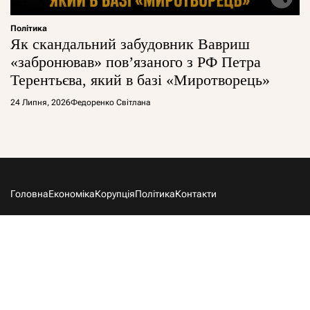
Політика
Як скандальний забудовник Вавриш
«забронював» повʼязаного з РФ Петра
Терентьєва, який в базі «Миротворець»
24 Липня, 2026
Федоренко Світлана
Головна
Економіка
Корупція
Політика
Контакти