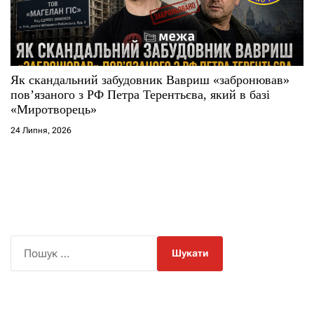
Як скандальний забудовник Вавриш «забронював»
повʼязаного з РФ Петра Терентьєва, який в базі
«Миротворець»
24 Липня, 2026
П
о
ш
у
к