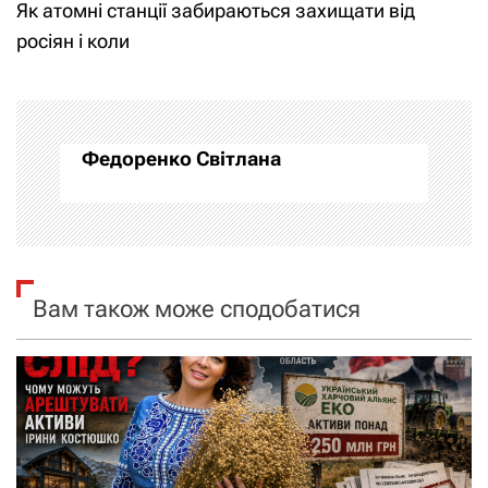
Як атомні станції забираються захищати від
і
росіян і коли
г
а
Федоренко Світлана
ц
і
я
Вам також може сподобатися
з
а
п
и