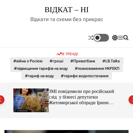
П
ВІДКАТ – НІ
е
р
Відкати та схеми без прикрас
е
й
т
П
М
П
и
е
е
о
д
р
н
ш
В ТРЕНДІ
е
ю
у
о
м
к
#війна з Росією
#гроші
#Приватбанк
#LB.Talks
в
и
м
#підвищення тарифів на воду
#повноваження НКРЕКП
к
і
а
#тариф на воду
#тарифи водопостачання
ч
с
к
т
о
С і
ЗМІ повідомили про російський
у
л
раїни
слід у бізнесі депутатки
ь
Житомирської облради Ірини
о
Костюшко та чому можуть
р
арештувати її активи
о
в
о
г