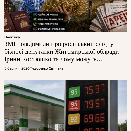
Політика
ЗМІ повідомили про російський слід у
бізнесі депутатки Житомирської облради
Ірини Костюшко та чому можуть
арештувати її активи
3 Серпня, 2026
Федоренко Світлана