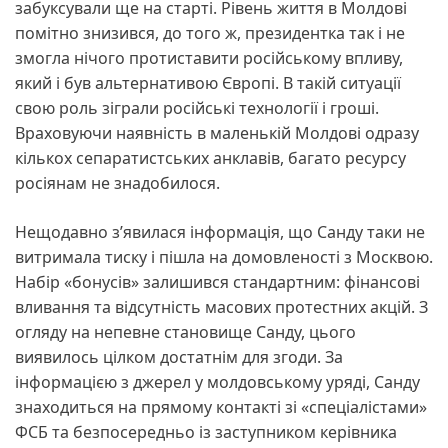
забуксували ще на старті. Рівень життя в Молдові
помітно знизився, до того ж, президентка так і не
змогла нічого протиставити російському впливу,
який і був альтернативою Європі. В такій ситуації
свою роль зіграли російські технології і гроші.
Враховуючи наявність в маленькій Молдові одразу
кількох сепаратистських анклавів, багато ресурсу
росіянам не знадобилося.
Нещодавно з’явилася інформація, що Санду таки не
витримала тиску і пішла на домовленості з Москвою.
Набір «бонусів» залишився стандартним: фінансові
вливання та відсутність масових протестних акцій. З
огляду на непевне становище Санду, цього
виявилось цілком достатнім для згоди. За
інформацією з джерел у молдовському уряді, Санду
знаходиться на прямому контакті зі «спеціалістами»
ФСБ та безпосередньо із заступником керівника