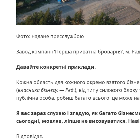
Фото: надане пресслужбою
Завод компанії ‘Перша приватна броварня’, м. 
Давайте
конкретні приклади
.
Кожна область для кожного окремо взятого бізнесу
(
власника бізнесу. — Ред
.), від типу силового блоку
публічна особа, робиш багато всього, це може на
Я вас зараз слухаю і згадую, як багато
бізнесм
сьогодні
, мовляв,
ліпше
не висовуватися
. Нав
Відповідає.