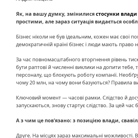
Як, на вашу думку, змінилися
стосунки влади
простими,
але зараз ситуація видається особ
Бізнес ніколи не був ідеальним, кожен має свої п
демократичній країні бізнес і люди мають право на
За час повномасштабного вторгнення рівень тиску
бути раптові й численні виклики на допити тебе, т
персоналу, що блокують роботу компанії. Необґрун
чому 20 млн, на чому вони базуються? Правила виз
Ключовий момент — часові рамки. Слідство й досу
запускаються, знову стартує слідство. За цей час 
А з чим це пов’язано: з позицією влади
, с
ваві
Друге. На місцях зараз максимальні можливості. В