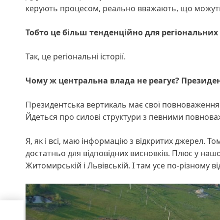
керують процесом, реально вважають, що можуть р
Тобто це більш тенденц
і
йно для регіональних 
Так, це регіональні історії.
Чому ж центральна влада не реагує? П
резиде
Президентська вертикаль має свої повноваження і
Йдеться про силові структури з певними повнова
Я, як і всі, маю інформацію з відкритих джерел. Т
достатньо для відповідних висновків. Плюс у нашо
Житомирській і Львівській. І там усе по-різному 
вин