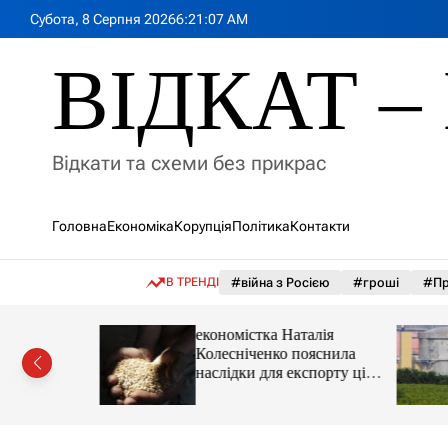
П
Субота, 8 Серпня 2026
6
:
21
:
09
AM
е
р
ВІДКАТ – 
е
й
т
и
Відкати та схеми без прикрас
д
о
в
Головна
Економіка
Корупція
Політика
Контакти
м
і
с
В ТРЕНДІ
#війна з Росією
#гроші
#Пр
т
у
іпотеки
економістка Наталія
Колесніченко пояснила
наслідки для експорту цін і
курсу