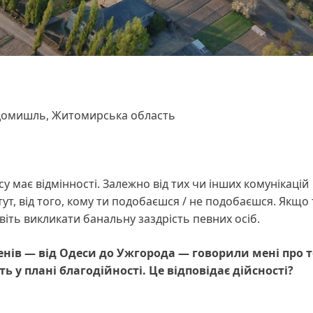
Радомишль, Житомирська область
 має відмінності. Залежно від тих чи інших комунікацій
 тут, від того, кому ти подобаєшся / не подобаєшся. Якщо
віть викликати банальну заздрість певних осіб.
енів — від Одеси до Ужгорода —
говорили мені про
т
іть у плані благодійності. Це відповідає дійсності?