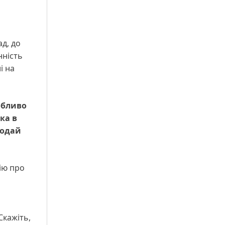
ад, до
нність
і на
обливо
ка в
бодай
ію про
Скажіть,