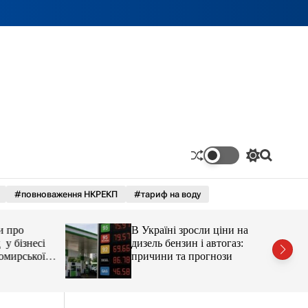
П
П
е
о
р
ш
#повноваження НКРЕКП
#тариф на воду
е
у
м
к
и
про
В Україні зросли ціни на
к
а
бізнесі
дизель бензин і автогаз:
ч
ирської
причини та прогнози
к
остюшко
о
рештувати
л
ь