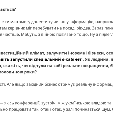
вається?
ше ти мав змогу донести ту чи іншу інформацію, наприкл
 там керівник міг перебувати на посаді рік-два. Зараз пли
я частіше. Мабуть, з війною пов’язано тощо. Ну а підлегл
вестиційний клімат, залучити іноземні бізнеси, ос
навіть запустили спеціальний
е
-кабінет
. Як людина, я
я, скажіть, чи відчули на собі реальне покращення, 
з половиною роки?
сті. Але якщо західний бізнес отримує реальну інформац
 якісь конференції, зустрічі між українською владою та
льно працювати так, отак і отак, у залі починається шум. 