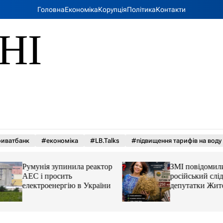
Головна
Економіка
Корупція
Політика
Контакти
НІ
иватбанк
#економіка
#LB.Talks
#підвищення тарифів на воду
Румунія зупинила реактор
ЗМІ повідомили 
АЕС і просить
російський слід у 
електроенергію в України
депутатки Житом
облради Ірини К
та чому можуть а
її активи