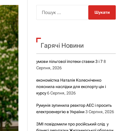
о
р
П
о
о
в
о
ш
г
у
о
р
к
е
Гарячі Новини
:
ж
и
м
у
умови пільгової іпотеки ставки 3 і 7
8
Серпня, 2026
економістка Наталія Колесніченко
пояснила наслідки для експорту цін і
курсу
6 Серпня, 2026
Румунія зупинила реактор АЕС і просить
електроенергію в України
3 Серпня, 2026
ЗМІ повідомили про російський слід у
бізнесі депутатки Житомирської облради