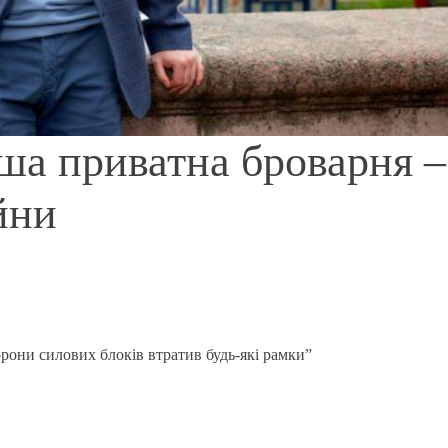
ша приватна броварня –
ійни
орони силових блоків втратив будь-які рамки”