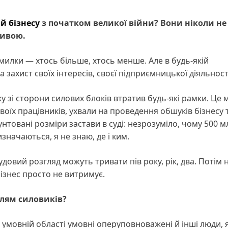
й
бізнесу
з початком великої війни? Вони ніколи не
ливою.
омилки — хтось більше, хтось менше. Але в будь-якій
 захист своїх інтересів, своєї підприємницької діяльност
 зі сторони силових блоків втратив будь-які рамки. Це
воїх працівників, ухвали на проведення обшуків бізнесу 
товані розміри застави в суді: незрозуміло, чому 500 м
начаються, я не знаю, де і ким.
довий розгляд можуть тривати пів року, рік, два. Потім
бізнес просто не витримує.
ллям силовиків?
 умовній області умовні оперуповноважені й інші люди, я