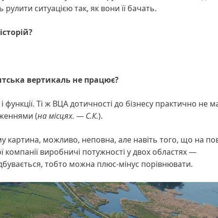
улити ситуацією так, як вони її бачать.
історій?
нтська вертикаль
н
е працює?
 функції. Ті ж ВЦА дотичності до бізнесу практично не м
женнями (
на місцях. — С.К.
).
ому картина, можливо, неповна, але навіть того, що на по
ї компанії виробничі потужності у двох областях —
відбувається, тобто можна плюс-мінус порівнювати.