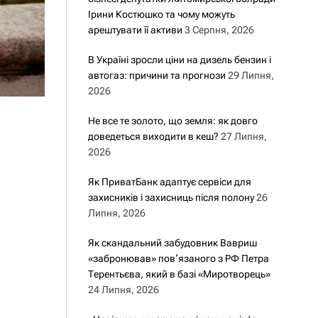
Ірини Костюшко та чому можуть
арештувати її активи
3 Серпня, 2026
В Україні зросли ціни на дизель бензин і
автогаз: причини та прогнози
29 Липня,
2026
Не все те золото, що земля: як довго
доведеться виходити в кеш?
27 Липня,
2026
Як ПриватБанк адаптує сервіси для
захисників і захисниць після полону
26
Липня, 2026
Як скандальний забудовник Вавриш
«забронював» повʼязаного з РФ Петра
Терентьєва, який в базі «Миротворець»
24 Липня, 2026