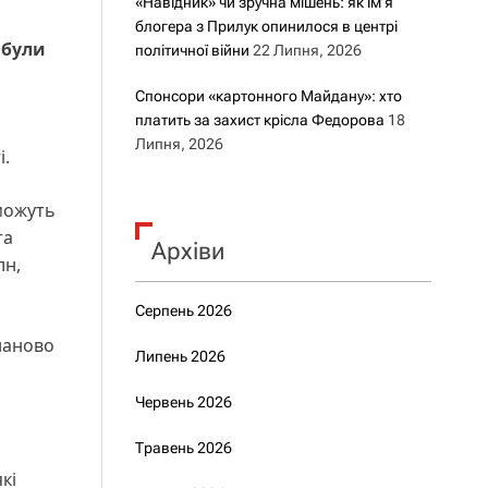
«Навідник» чи зручна мішень: як ім’я
блогера з Прилук опинилося в центрі
 були
політичної війни
22 Липня, 2026
Спонсори «картонного Майдану»: хто
платить за захист крісла Федорова
18
Липня, 2026
і.
 можуть
та
Архіви
лн,
Серпень 2026
 наново
Липень 2026
Червень 2026
Травень 2026
кі