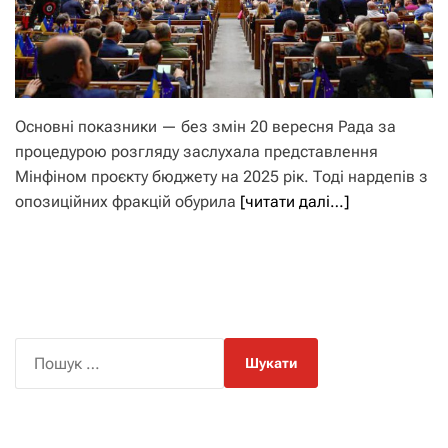
Основні показники — без змін 20 вересня Рада за
процедурою розгляду заслухала представлення
Мінфіном проєкту бюджету на 2025 рік. Тоді нардепів з
опозиційних фракцій обурила
[читати далі…]
П
о
ш
у