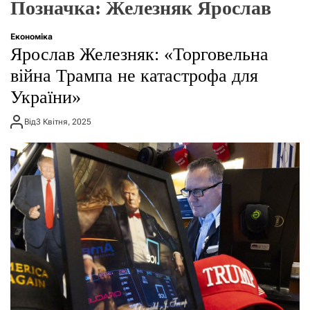
Позначка:
Железняк Ярослав
о
р
е
Економіка
ж
Ярослав Железняк: «Торговельна
и
м
війна Трампа не катастрофа для
у
України»
Від
3 Квітня, 2025