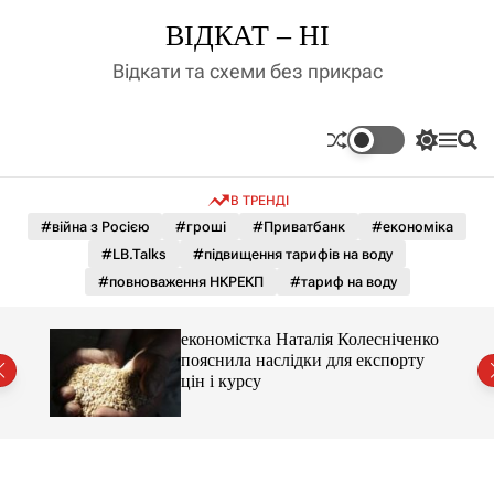
П
ВІДКАТ – НІ
е
р
Відкати та схеми без прикрас
е
й
т
П
М
П
и
е
е
о
д
р
н
ш
В ТРЕНДІ
е
ю
у
о
м
к
#війна з Росією
#гроші
#Приватбанк
#економіка
в
и
м
#LB.Talks
#підвищення тарифів на воду
к
і
а
#повноваження НКРЕКП
#тариф на воду
ч
с
к
т
о
и 3 і
економістка Наталія Колесніченко
у
л
пояснила наслідки для експорту
ь
цін і курсу
о
р
о
в
о
г