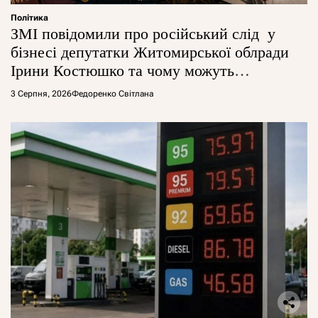
Політика
ЗМІ повідомили про російський слід у
бізнесі депутатки Житомирської облради
Ірини Костюшко та чому можуть
арештувати її активи
3 Серпня, 2026
Федоренко Світлана