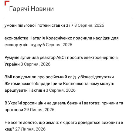
к
Гарячі Новини
:
умови пільгової іпотеки ставки 3 і 7
8 Серпня, 2026
економістка Наталія Колесніченко пояснила наслідки для
експорту цін і курсу
6 Серпня, 2026
Румунія зупинила реактор АЕС і просить електроенергію в
України
3 Серпня, 2026
ЗМІ повідомили про російський слід у бізнесі депутатки
Житомирської облради Ірини Костюшко та чому можуть
арештувати її активи
3 Серпня, 2026
В Україні зросли ціни на дизель бензин і автогаз: причини та
прогнози
29 Липня, 2026
Не все те золото, що земля: як довго доведеться виходити в
кеш?
27 Липня, 2026