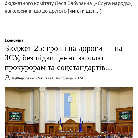
бюджетного комітету Леся Забуранна («Слуга народу»)
наголосила, що до другого
[читати далі…]
Економіка
Бюджет-25: гроші на дороги — на
ЗСУ, без підвищення зарплат
прокурорам та соцстандартів
українцям
Від
Федоренко Світлана
1 Листопада, 2024