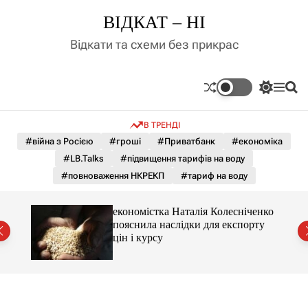
П
ВІДКАТ – НІ
е
р
Відкати та схеми без прикрас
е
й
т
П
М
П
и
е
е
о
д
р
н
ш
В ТРЕНДІ
е
ю
у
о
м
к
#війна з Росією
#гроші
#Приватбанк
#економіка
в
и
м
#LB.Talks
#підвищення тарифів на воду
к
і
а
#повноваження НКРЕКП
#тариф на воду
ч
с
к
т
о
и 3 і
економістка Наталія Колесніченко
у
л
пояснила наслідки для експорту
ь
цін і курсу
о
р
о
в
о
г