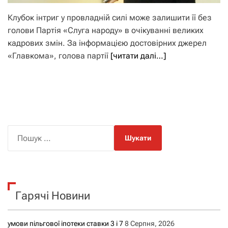
Клубок інтриг у провладній силі може залишити її без
голови Партія «Слуга народу» в очікуванні великих
кадрових змін. За інформацією достовірних джерел
«Главкома», голова партії
[читати далі…]
П
о
ш
у
к
Гарячі Новини
:
умови пільгової іпотеки ставки 3 і 7
8 Серпня, 2026