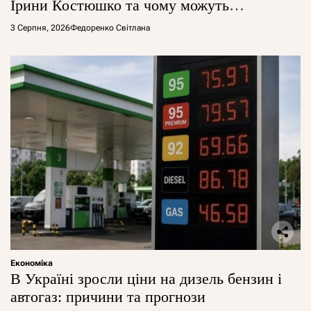
Ірини Костюшко та чому можуть
арештувати її активи
3 Серпня, 2026
Федоренко Світлана
Економіка
В Україні зросли ціни на дизель бензин і
автогаз: причини та прогнози