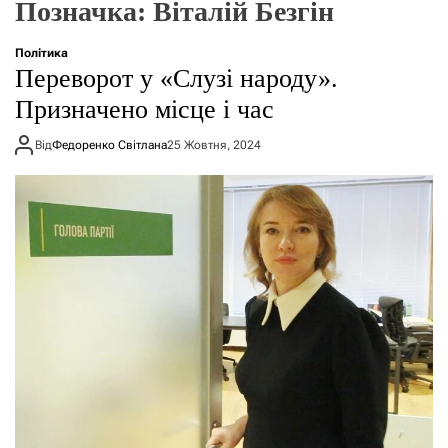
Позначка:
Віталій Безгін
о
р
е
Політика
ж
Переворот у «Слузі народу».
и
м
Призначено місце і час
у
Від
Федоренко Світлана
25 Жовтня, 2024