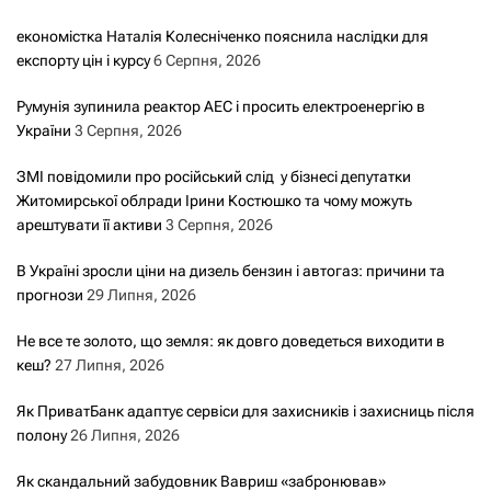
економістка Наталія Колесніченко пояснила наслідки для
експорту цін і курсу
6 Серпня, 2026
Румунія зупинила реактор АЕС і просить електроенергію в
України
3 Серпня, 2026
ЗМІ повідомили про російський слід у бізнесі депутатки
Житомирської облради Ірини Костюшко та чому можуть
арештувати її активи
3 Серпня, 2026
В Україні зросли ціни на дизель бензин і автогаз: причини та
прогнози
29 Липня, 2026
Не все те золото, що земля: як довго доведеться виходити в
кеш?
27 Липня, 2026
Як ПриватБанк адаптує сервіси для захисників і захисниць після
полону
26 Липня, 2026
Як скандальний забудовник Вавриш «забронював»