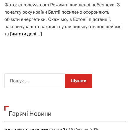
Фото: euronews.com Режим підвищеної небезпеки З
початку року країни Балтії посилено охороняють
об’єкти енергетики. Скажімо, в Естонії підстанції,
накопичувачі та важливі вузли пильнують поліцейські
та
[читати далі…]
П
о
ш
у
к
Гарячі Новини
:
умови пільгової іпотеки ставки 3 і 7
8 Серпня, 2026