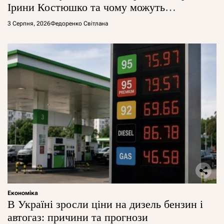
Ірини Костюшко та чому можуть
арештувати її активи
3 Серпня, 2026
Федоренко Світлана
Економіка
В Україні зросли ціни на дизель бензин і
автогаз: причини та прогнози