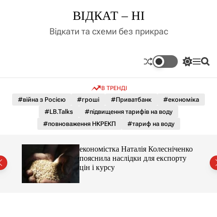
П
ВІДКАТ – НІ
е
р
Відкати та схеми без прикрас
е
й
т
П
М
П
и
е
е
о
д
р
н
ш
В ТРЕНДІ
е
ю
у
о
м
к
#війна з Росією
#гроші
#Приватбанк
#економіка
в
и
м
#LB.Talks
#підвищення тарифів на воду
к
і
а
#повноваження НКРЕКП
#тариф на воду
ч
с
к
т
о
и 3 і
економістка Наталія Колесніченко
у
л
пояснила наслідки для експорту
ь
цін і курсу
о
р
о
в
о
г