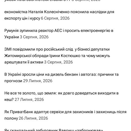
економістка Наталія Колесніченко пояснила наслідки для
експорту цін і курсу
6 Серпня, 2026
Румунія зупинила реактор АЕС і просить електроенергію в
України
3 Серпня, 2026
ЗМІ повідомили про російський слід у бізнесі депутатки
Житомирської облради Ірини Костюшко та чому можуть
арештувати її активи
3 Серпня, 2026
В Україні зросли ціни на дизель бензин і автогаз: причини та
прогнози
29 Липня, 2026
Не все те золото, що земля: як довго доведеться виходити в
кеш?
27 Липня, 2026
Як ПриватБанк адаптує сервіси для захисників і захисниць після
полону
26 Липня, 2026
Як скандальний забудовник Вавриш «забронював»