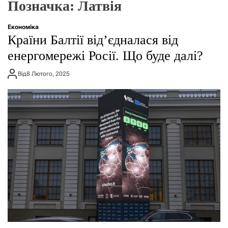
Позначка:
Латвія
о
р
е
Економіка
ж
Країни Балтії від’єдналася від
и
м
енергомережі Росії. Що буде далі?
у
Від
8 Лютого, 2025