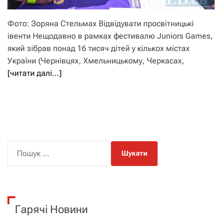
Фото: Зоряна Стельмах Відвідувати просвітницькі
івенти Нещодавно в рамках фестивалю Juniors Games,
який зібрав понад 16 тисяч дітей у кількох містах
України (Чернівцях, Хмельницькому, Черкасах,
[читати далі…]
П
о
ш
у
к
Гарячі Новини
: