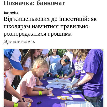
Позначка:
банкомат
о
р
е
Економіка
ж
Від кишенькових до інвестицій: як
и
м
школярам навчитися правильно
у
розпоряджатися грошима
Від
13 Жовтня, 2025