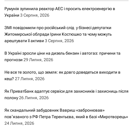
Румунія зупинила реактор АЕС і просить електроенергію в
України
3 Серпня, 2026
ЗМІ повідомили про російський слід у бізнесі депутатки
Житомирської облради Ірини Костюшко та чому можуть
арештувати її активи
3 Серпня, 2026
В Україні зросли ціни на дизель бензин і автогаз: причини та
прогнози
29 Липня, 2026
Не все те золото, що земля: як довго доведеться виходити в
кеш?
27 Липня, 2026
Як ПриватБанк адаптує сервіси для захисників і захисниць після
полону
26 Липня, 2026
Як скандальний забудовник Вавриш «забронював»
повʼязаного з РФ Петра Терентьєва, який в базі «Миротворець»
24 Липня, 2026