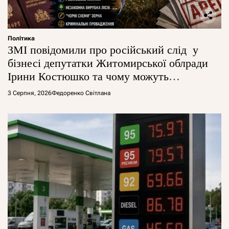
Політика
ЗМІ повідомили про російський слід у
бізнесі депутатки Житомирської облради
Ірини Костюшко та чому можуть
арештувати її активи
3 Серпня, 2026
Федоренко Світлана