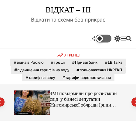
П
ВІДКАТ – НІ
е
р
Відкати та схеми без прикрас
е
й
т
П
М
П
и
е
е
о
д
р
н
ш
В ТРЕНДІ
е
ю
у
о
м
к
#війна з Росією
#гроші
#Приватбанк
#LB.Talks
в
и
м
#підвищення тарифів на воду
#повноваження НКРЕКП
к
і
а
#тариф на воду
#тарифи водопостачання
ч
с
к
т
о
С і
ЗМІ повідомили про російський
у
л
раїни
слід у бізнесі депутатки
ь
Житомирської облради Ірини
о
Костюшко та чому можуть
р
арештувати її активи
о
в
о
г