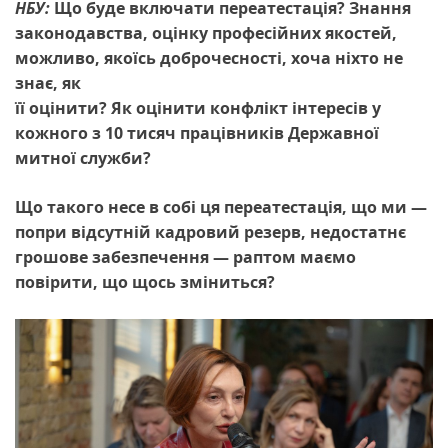
НБУ:
Що буде включати переатестація? Знання
законодавства, оцінку професійних якостей,
можливо, якоїсь доброчесності, хоча ніхто не
знає, як
її оцінити? Як оцінити конфлікт інтересів у
кожного з 10 тисяч працівників Державної
митної служби?
Що такого несе в собі ця переатестація, що ми —
попри відсутній кадровий резерв, недостатнє
грошове забезпечення — раптом маємо
повірити, що щось зміниться?