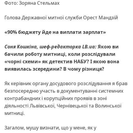
Фото: Зоряна Стельмах
Голова Державної митної служби Орест Мандзій
«90% бюджету йде на виплати зарплат»
Соня Кошкіна, шеф-редакторка LB.ua:
Якою ви
бачили роботу митниці, коли розслідували
«чорні схеми» як детектив НАБУ? І якою вона
виявилась зсередини? В чому різниця?
Як керівник органу досудового розслідування я брав
безпосередню участь в документуванні системних
контрабандних і корупційних проявів в зоні
діяльності Львівської, Чернівецької та Волинської
митниці.
Загалом, мушу визнати, що у мене, як у