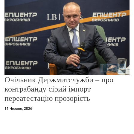
о
р
е
ж
и
м
у
Очільник Держмитслужби – про
контрабанду сірий імпорт
переатестацію прозорість
11 Червня, 2026