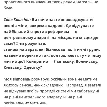
проактивного виявлення таких речей, на жаль, не
буде.
Соня Кошкіна:
Ви починаєте впроваджувати
певні зміни, зокрема кадрові. Де відчуваєте
найбільший спротив реформам — в
центральному апараті, на місцях, на місцях де
саме? І чи розумієте,
станом на зараз, які бізнесово-політичні групи,
назвемо коректно так, контролюють ту чи іншу
митницю? Конкретно — Львівську, Волинську,
Київську, Одеську?
Моя відповідь розчарує, оскільки вона не матиме
якихось сенсаційних складових. Насправді я взагалі
не відчуваю якоїсь протидії системі чи саботажу ні
на рівні центрального апарату, ні на рівні
регіональних митниць.