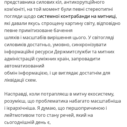
представника силових кіл, антикорупційного
ком’юніті, на той момент були певні стереотипні
погляди щодо
системної контрабанди на митниці,
які давали якусь спрощену картину світу, відповідно
певне примітизоване бачення
шляхів і масштабів вирішення цього. У світогляді
силовиків достатньо, умовно, синхронізувати
інформаційні ресурси Держмитслужби та митних
адміністрацій суміжних країн, запровадити
автоматизований
обмін інформацією, і це виглядає достатнім для
ліквідації схем.
Насправді, коли потрапляєш в митну екосистему,
розумієш, що проблематика набагато масштабніша
і ієрархічніша. Я думаю, що першопричиною і
лейтмотивом того стану речей, який на
сьогоднішній день є,