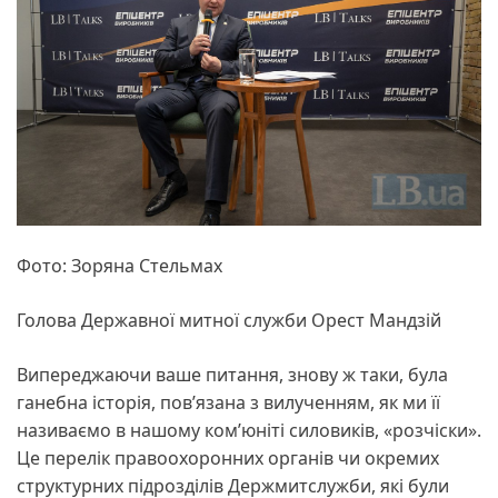
Фото: Зоряна Стельмах
Голова Державної митної служби Орест Мандзій
Випереджаючи ваше питання, знову ж таки, була
ганебна історія, пов’язана з вилученням, як ми її
називаємо в нашому комʼюніті силовиків, «розчіски».
Це перелік правоохоронних органів чи окремих
структурних підрозділів Держмитслужби, які були