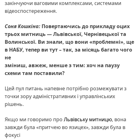
закінчуючи ваговими комплексами, системами
відеоспостереження.
Соня Кошкіна:
Повертаючись до прикладу оцих
трьох митниць — Львівської, Чернівецької та
Волинської. Ви знали, що вони «проблемні», ще
в НАБУ, тепер ви тут – так, за місяць багато чого
не
зміниш, авжеж, менше з тим: хоч на паузу
схеми там поставили?
Цей пул питань напевне потрібно розмежувати з
точки зору адміністративних і управлінських
рішень.
Якщо ми говоримо про
Львівську митницю
, вона
завжди була «притчею во язицех», завжди була в
фокусі