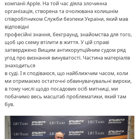
компанії Apple. На той час діяла злочинна
організація, створена та очолювана колишнім
співробітником Служби безпеки України, який мав
відповідні
професійні знання, бекграунд, знайомства для того,
щоб цю схему втілити в життя. У цій справі
затверджено Вищим антикорупційним судом ряд
угод про визнання винуватості. Частина матеріалів
знаходиться
в суді. І я сподіваюся, що найближчим часом, коли
ми отримаємо остаточні обвинувачувальні вироки,
в тому числі щодо посадових осіб митниці, ми
побачимо весь масштаб проблематики, який там
був.