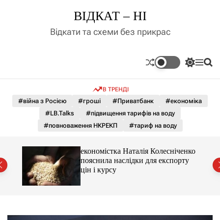
П
ВІДКАТ – НІ
е
р
Відкати та схеми без прикрас
е
й
т
П
М
П
и
е
е
о
д
р
н
ш
В ТРЕНДІ
е
ю
у
о
м
к
#війна з Росією
#гроші
#Приватбанк
#економіка
в
и
м
#LB.Talks
#підвищення тарифів на воду
к
і
а
#повноваження НКРЕКП
#тариф на воду
ч
с
к
т
о
и 3 і
економістка Наталія Колесніченко
у
л
пояснила наслідки для експорту
ь
цін і курсу
о
р
о
в
о
г