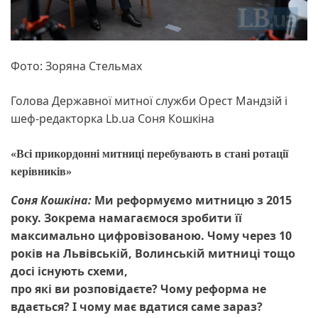
Фото: Зоряна Стельмах
Голова Державної митної служби Орест Мандзій і
шеф-редакторка Lb.ua Соня Кошкіна
«Всі прикордонні митниці перебувають в стані ротації
керівників»
Соня Кошкіна:
Ми реформуємо митницю з 2015
року. Зокрема намагаємося зробити її
максимально цифровізованою. Чому через 10
років на Львівській, Волинській митниці тощо
досі існують схеми,
про які ви розповідаєте? Чому реформа не
вдається? І чому має вдатися саме зараз?