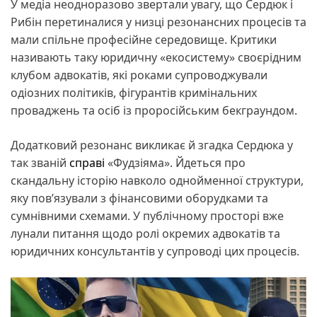
У медіа неодноразово звертали увагу, що Сердюк і
Рибін перетиналися у низці резонансних процесів та
мали спільне професійне середовище. Критики
називають таку юридичну «екосистему» своєрідним
клубом адвокатів, які роками супроводжували
одіозних політиків, фігурантів кримінальних
проваджень та осіб із проросійським бекграундом.
Додатковий резонанс викликає й згадка Сердюка у
так званій
справі
«Фудзіяма». Йдеться про
скандальну історію навколо однойменної структури,
яку пов’язували з фінансовими оборудками та
сумнівними схемами. У публічному просторі вже
лунали питання щодо ролі окремих адвокатів та
юридичних консультантів у супроводі цих процесів.