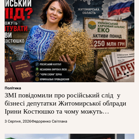
Політика
ЗМІ повідомили про російський слід у
бізнесі депутатки Житомирської облради
Ірини Костюшко та чому можуть
арештувати її активи
3 Серпня, 2026
Федоренко Світлана