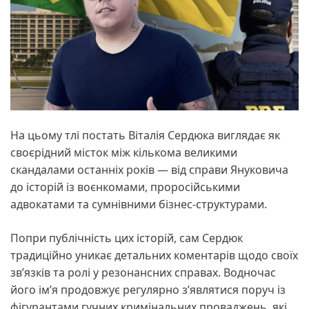
На цьому тлі постать Віталія Сердюка виглядає як
своєрідний місток між кількома великими
скандалами останніх років — від справи Януковича
до історій із воєнкомами, проросійськими
адвокатами та сумнівними бізнес-структурами.
Попри публічність цих історій, сам Сердюк
традиційно уникає детальних коментарів щодо своїх
зв’язків та ролі у резонансних справах. Водночас
його ім’я продовжує регулярно з’являтися поруч із
фігурантами гучних кримінальних проваджень, які