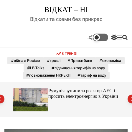
П
ВІДКАТ – НІ
е
р
Відкати та схеми без прикрас
е
й
т
П
М
П
и
е
е
о
д
р
н
ш
В ТРЕНДІ
е
ю
у
о
м
к
#війна з Росією
#гроші
#Приватбанк
#економіка
в
и
м
#LB.Talks
#підвищення тарифів на воду
к
і
а
#повноваження НКРЕКП
#тариф на воду
ч
с
к
т
о
ченко
Румунія зупинила реактор АЕС і
у
л
рту
просить електроенергію в України
ь
о
р
о
в
о
г