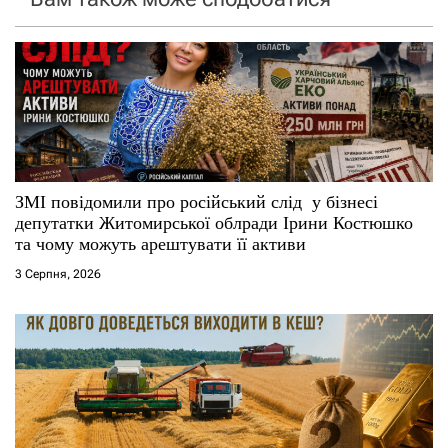
з
а
п
и
с
ЗМІ повідомили про російський слід у бізнесі
депутатки Житомирської облради Ірини Костюшко
і
та чому можуть арештувати її активи
3 Серпня, 2026
в