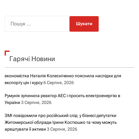
П
о
ш
у
к
Гарячі Новини
:
економістка Наталія Колесніченко пояснила наслідки для
експорту цін і курсу
6 Серпня, 2026
Румунія зупинила реактор АЕС і просить електроенергію в
України
3 Серпня, 2026
ЗМІ повідомили про російський слід у бізнесі депутатки
Житомирської облради Ірини Костюшко та чому можуть
арештувати її активи
3 Серпня, 2026