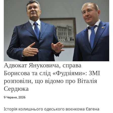
о
р
е
ж
и
м
у
Адвокат Януковича, справа
Борисова та слід «Фудзіями»: ЗМІ
розповіли, що відомо про Віталія
Сердюка
9 Червня, 2026
Історія колишнього одеського воєнкома Євгена