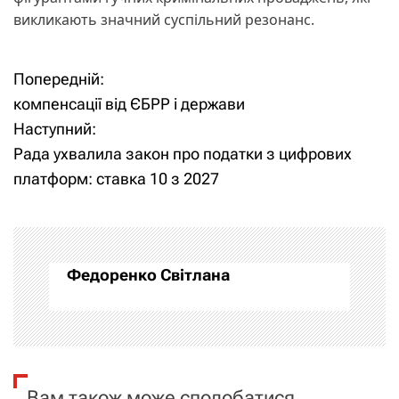
викликають значний суспільний резонанс.
Попередній:
Н
компенсації від ЄБРР і держави
а
Наступний:
Рада ухвалила закон про податки з цифрових
в
платформ: ставка 10 з 2027
і
г
а
Федоренко Світлана
ц
і
я
Вам також може сподобатися