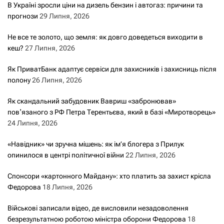
В Україні зросли ціни на дизель бензин і автогаз: причини та
прогнози
29 Липня, 2026
Не все те золото, що земля: як довго доведеться виходити в
кеш?
27 Липня, 2026
Як ПриватБанк адаптує сервіси для захисників і захисниць після
полону
26 Липня, 2026
Як скандальний забудовник Вавриш «забронював»
повʼязаного з РФ Петра Терентьєва, який в базі «Миротворець»
24 Липня, 2026
«Навідник» чи зручна мішень: як ім’я блогера з Прилук
опинилося в центрі політичної війни
22 Липня, 2026
Спонсори «картонного Майдану»: хто платить за захист крісла
Федорова
18 Липня, 2026
Військові записали відео, де висловили незадоволення
безрезультатною роботою міністра оборони Федорова
18