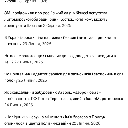
України
3 Серпня, 2026
ЗМІ повідомили про російський слід у бізнесі депутатки
Житомирської облради Ірини Костюшко та чому можуть
арештувати її активи
3 Серпня, 2026
В Україні зросли ціни на дизель бензин і автогаз: причини та
прогнози
29 Липня, 2026
Не все те золото, що земля: як довго доведеться виходити в
кеш?
27 Липня, 2026
Як ПриватБанк адаптує сервіси для захисників і захисниць після
полону
26 Липня, 2026
Як скандальний забудовник Вавриш «забронював»
повʼязаного з РФ Петра Терентьєва, який в базі «Миротворець»
24 Липня, 2026
«Навідник» чи зручна мішень: як ім’я блогера з Прилук
опинилося в центрі політичної війни
22 Липня, 2026