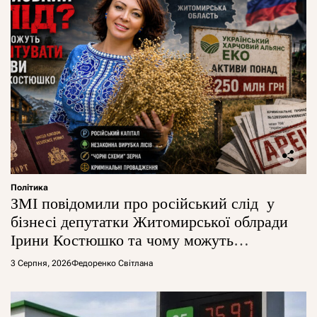
Політика
ЗМІ повідомили про російський слід у
бізнесі депутатки Житомирської облради
Ірини Костюшко та чому можуть
арештувати її активи
3 Серпня, 2026
Федоренко Світлана