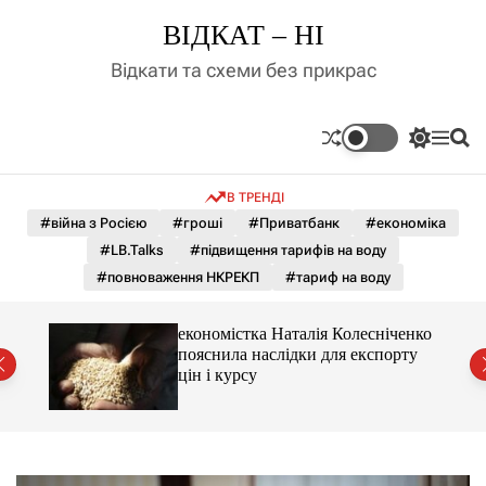
П
ВІДКАТ – НІ
е
р
Відкати та схеми без прикрас
е
й
т
П
М
П
и
е
е
о
д
р
н
ш
В ТРЕНДІ
е
ю
у
о
м
к
#війна з Росією
#гроші
#Приватбанк
#економіка
в
и
м
#LB.Talks
#підвищення тарифів на воду
к
і
а
#повноваження НКРЕКП
#тариф на воду
ч
с
к
т
о
и 3 і
економістка Наталія Колесніченко
у
л
пояснила наслідки для експорту
ь
цін і курсу
о
р
о
в
о
г