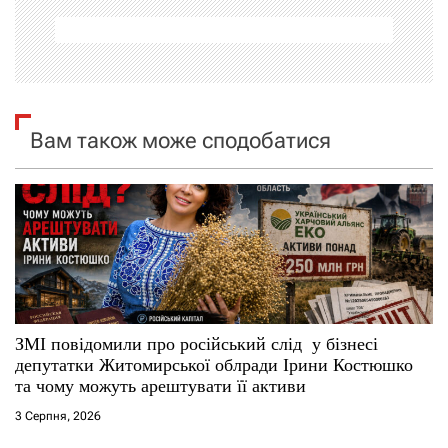
а
ц
і
Вам також може сподобатися
я
з
а
п
и
ЗМІ повідомили про російський слід у бізнесі
депутатки Житомирської облради Ірини Костюшко
с
та чому можуть арештувати її активи
і
3 Серпня, 2026