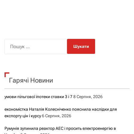
П
о
ш
у
к
Гарячі Новини
:
умови пільгової іпотеки ставки 3 і 7
8 Серпня, 2026
економістка Наталія Колесніченко пояснила наслідки для
експорту цін і курсу
6 Серпня, 2026
Румунія зупинила реактор АЕС і просить електроенергію в