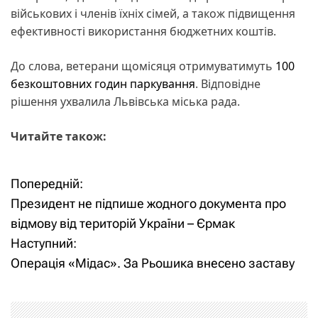
військових і членів їхніх сімей, а також підвищення
ефективності використання бюджетних коштів.
До слова, ветерани щомісяця отримуватимуть
100
безкоштовних годин паркування
. Відповідне
рішення ухвалила Львівська міська рада.
Читайте також:
Попередній:
Н
Президент не підпише жодного документа про
а
відмову від територій України – Єрмак
Наступний:
в
Операція «Мідас». За Рьошика внесено заставу
і
г