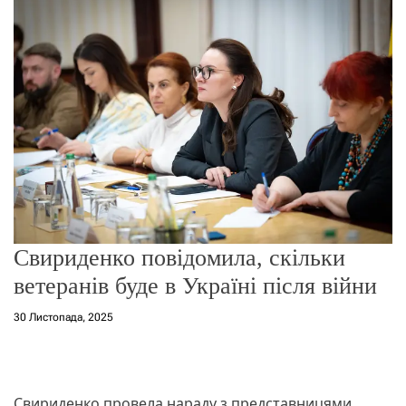
о
р
е
ж
и
м
у
Свириденко повідомила, скільки
ветеранів буде в Україні після війни
30 Листопада, 2025
Свириденко провела нараду з представницями