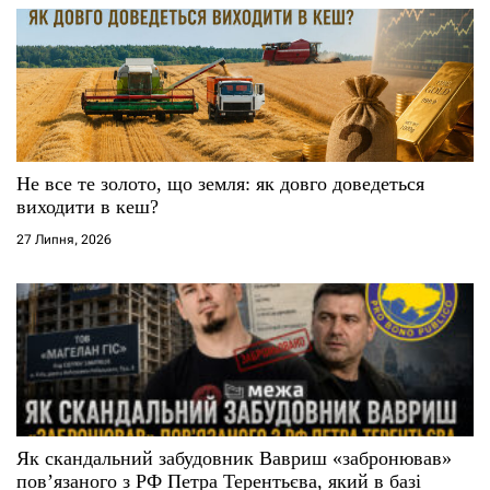
в
Не все те золото, що земля: як довго доведеться
виходити в кеш?
27 Липня, 2026
Як скандальний забудовник Вавриш «забронював»
повʼязаного з РФ Петра Терентьєва, який в базі