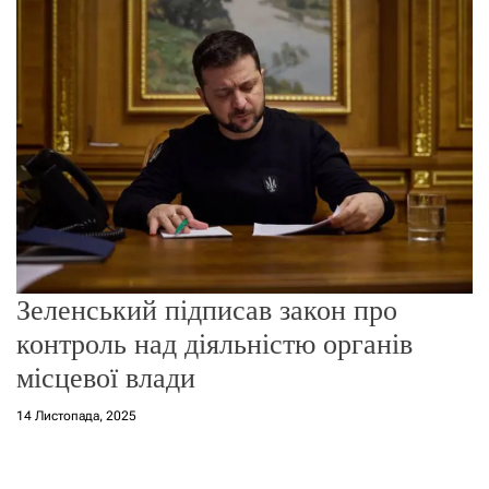
о
р
е
ж
и
м
у
Зеленський підписав закон про
контроль над діяльністю органів
місцевої влади
14 Листопада, 2025