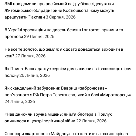
ЗМІ повідомили про російський слід у бізнесі депутатки
Житомирської облради Ірини Костюшко та чому можуть
арештувати її активи
3 Серпня, 2026
В Україні зросли ціни на дизель бензин і автогаз: причини та
прогнози
29 Липня, 2026
Не все те золото, що земля: як довго доведеться виходити в
кеш?
27 Липня, 2026
Як ПриватБанк адаптує сервіси для захисників і захисниць після
полону
26 Липня, 2026
Як скандальний забудовник Вавриш «забронював»
повʼязаного з РФ Петра Терентьєва, який в базі «Миротворець»
24 Липня, 2026
«Навідник» чи зручна мішень: як ім’я блогера з Прилук
опинилося в центрі політичної війни
22 Липня, 2026
Спонсори «картонного Майдану»: хто платить за захист крісла