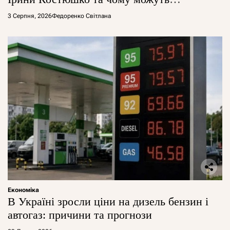
арештувати її активи
3 Серпня, 2026
Федоренко Світлана
Економіка
В Україні зросли ціни на дизель бензин і
автогаз: причини та прогнози