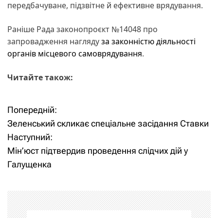
передбачуване, підзвітне й ефективне врядування.
Раніше Рада законопроєкт №14048 про
запровадження нагляду
за законністю діяльності
органів місцевого самоврядування
.
Читайте також:
Попередній:
Н
Зеленський скликає спеціальне засідання Ставки
а
Наступний:
Мін’юст підтвердив проведення слідчих дій у
в
Галущенка
і
г
а