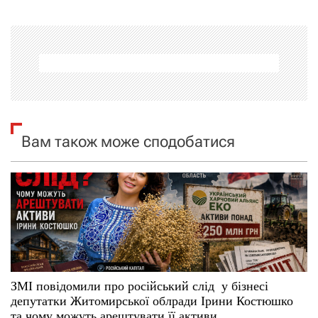
г
а
ц
і
я
Вам також може сподобатися
з
а
п
и
с
ЗМІ повідомили про російський слід у бізнесі
депутатки Житомирської облради Ірини Костюшко
та чому можуть арештувати її активи