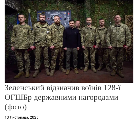
о
р
е
ж
и
м
у
Зеленський відзначив воїнів 128-ї
ОГШБр державними нагородами
(фото)
13 Листопада, 2025