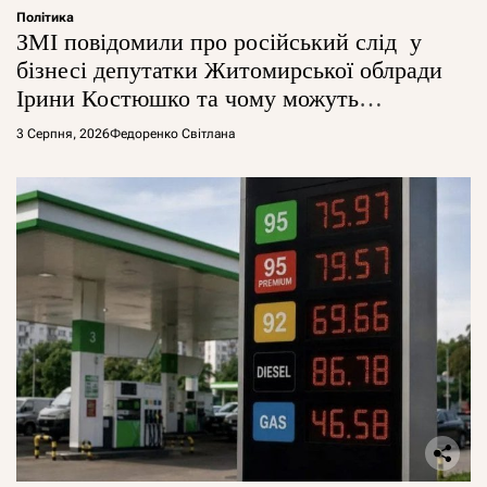
Політика
ЗМІ повідомили про російський слід у
бізнесі депутатки Житомирської облради
Ірини Костюшко та чому можуть
арештувати її активи
3 Серпня, 2026
Федоренко Світлана