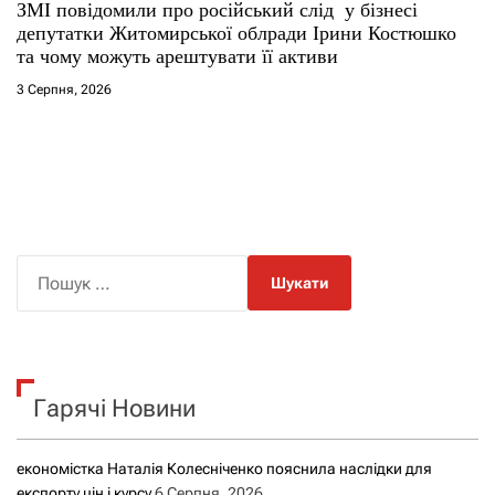
ЗМІ повідомили про російський слід у бізнесі
депутатки Житомирської облради Ірини Костюшко
та чому можуть арештувати її активи
3 Серпня, 2026
П
о
ш
у
к
Гарячі Новини
:
економістка Наталія Колесніченко пояснила наслідки для
експорту цін і курсу
6 Серпня, 2026