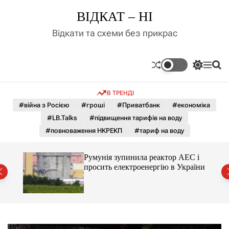
П
ВІДКАТ – НІ
е
р
Відкати та схеми без прикрас
е
й
т
П
М
П
и
е
е
о
д
р
н
ш
В ТРЕНДІ
е
ю
у
о
м
к
#війна з Росією
#гроші
#Приватбанк
#економіка
в
и
м
#LB.Talks
#підвищення тарифів на воду
к
і
а
#повноваження НКРЕКП
#тариф на воду
ч
с
к
т
о
ченко
Румунія зупинила реактор АЕС і
у
л
рту
просить електроенергію в України
ь
о
р
о
в
о
г