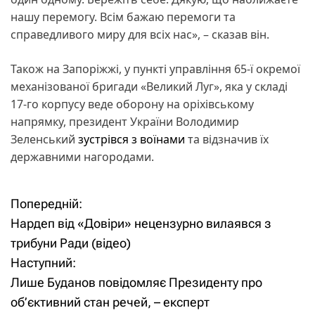
нашу перемогу. Всім бажаю перемоги та
справедливого миру для всіх нас», – сказав він.
Також на Запоріжжі, у пункті управління 65-ї окремої
механізованої бригади «Великий Луг», яка у складі
17-го корпусу веде оборону на оріхівському
напрямку, президент України Володимир
Зеленський
зустрівся з воїнами
та відзначив їх
державними нагородами.
Попередній:
Н
Нардеп від «Довіри» нецензурно вилаявся з
а
трибуни Ради (відео)
Наступний:
в
Лише Буданов повідомляє Президенту про
і
об’єктивний стан речей, – експерт