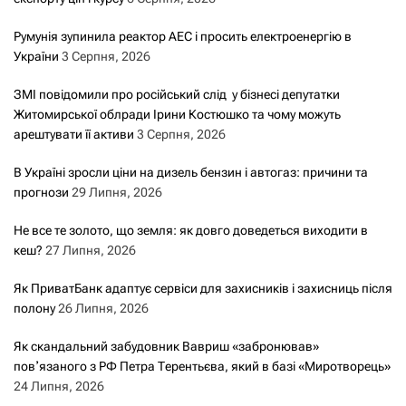
Румунія зупинила реактор АЕС і просить електроенергію в
України
3 Серпня, 2026
ЗМІ повідомили про російський слід у бізнесі депутатки
Житомирської облради Ірини Костюшко та чому можуть
арештувати її активи
3 Серпня, 2026
В Україні зросли ціни на дизель бензин і автогаз: причини та
прогнози
29 Липня, 2026
Не все те золото, що земля: як довго доведеться виходити в
кеш?
27 Липня, 2026
Як ПриватБанк адаптує сервіси для захисників і захисниць після
полону
26 Липня, 2026
Як скандальний забудовник Вавриш «забронював»
повʼязаного з РФ Петра Терентьєва, який в базі «Миротворець»
24 Липня, 2026