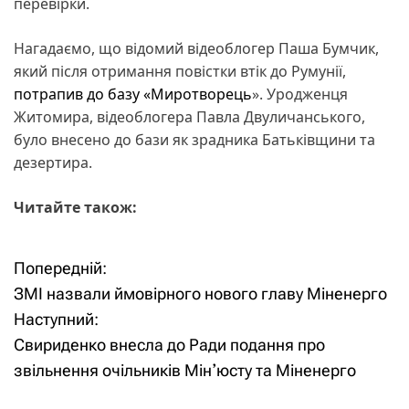
перевірки.
Нагадаємо, що відомий відеоблогер Паша Бумчик,
який після отримання повістки втік до Румунії,
потрапив до базу «Миротворець
». Уродженця
Житомира, відеоблогера Павла Двуличанського,
було внесено до бази як зрадника Батьківщини та
дезертира.
Читайте також:
Попередній:
Н
ЗМІ назвали ймовірного нового главу Міненерго
а
Наступний:
Свириденко внесла до Ради подання про
в
звільнення очільників Мінʼюсту та Міненерго
і