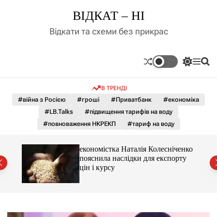
П
ВІДКАТ – НІ
е
р
Відкати та схеми без прикрас
е
й
т
П
М
П
и
е
е
о
д
р
н
ш
В ТРЕНДІ
е
ю
у
о
м
к
#війна з Росією
#гроші
#Приватбанк
#економіка
в
и
м
#LB.Talks
#підвищення тарифів на воду
к
і
а
#повноваження НКРЕКП
#тариф на воду
ч
с
к
т
о
и 3 і
економістка Наталія Колесніченко
у
л
пояснила наслідки для експорту
ь
цін і курсу
о
р
о
в
о
г