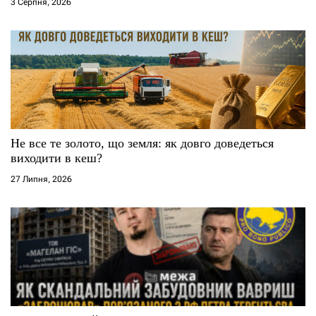
і
3 Серпня, 2026
в
Не все те золото, що земля: як довго доведеться
виходити в кеш?
27 Липня, 2026