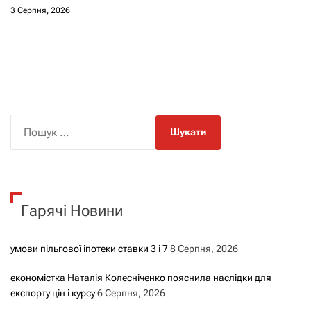
3 Серпня, 2026
П
о
ш
у
к
Гарячі Новини
:
умови пільгової іпотеки ставки 3 і 7
8 Серпня, 2026
економістка Наталія Колесніченко пояснила наслідки для
експорту цін і курсу
6 Серпня, 2026