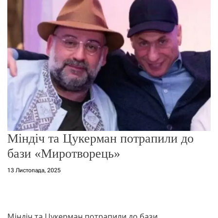
о
р
е
ж
и
м
у
Міндіч та Цукерман потрапили до
бази «Миротворець»
13 Листопада, 2025
Міндіч та Цукерман потрапили до бази