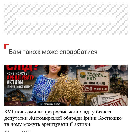
г
а
ц
і
Вам також може сподобатися
я
з
а
п
и
ЗМІ повідомили про російський слід у бізнесі
депутатки Житомирської облради Ірини Костюшко
с
та чому можуть арештувати її активи