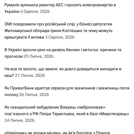
Румунія зупинила реактор АЕС і просить електроенергію в
України
3 Серпня, 2026
ЗМІ повідомили про російський слід у бізнесі депутатки
Житомирської облради Ірини Костюшко та чому можуть
арештувати її активи
3 Серпня, 2026
В Україні зросли ціни на дизель бензин і автогаз: причини та
прогнози
29 Липня, 2026
Не все те золото, що земля: як довго доведеться виходити в
кеш?
27 Липня, 2026
Як ПриватБанк адаптує сервіси для захисників і захисниць після
полону
26 Липня, 2026
Як скандальний забудовник Вавриш «забронював»
повʼязаного з РФ Петра Терентьєва, який в базі «Миротворець»
24 Липня, 2026
«Навідник» чи зручна мішень: як ім’я блогера з Прилук