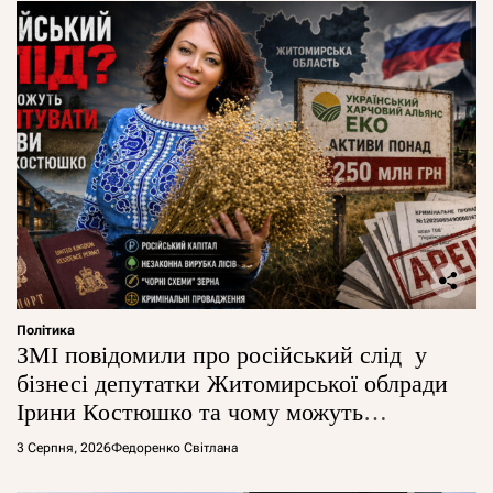
Політика
ЗМІ повідомили про російський слід у
бізнесі депутатки Житомирської облради
Ірини Костюшко та чому можуть
арештувати її активи
3 Серпня, 2026
Федоренко Світлана