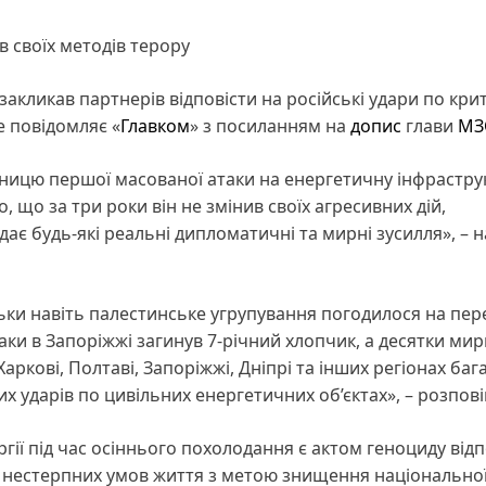
в своїх методів терору
закликав партнерів відповісти на російські удари по кр
е повідомляє «
Главком
» з посиланням на
допис
глави
МЗ
чницю першої масованої атаки на енергетичну інфрастру
, що за три роки він не змінив своїх агресивних дій,
идає будь-які реальні дипломатичні та мирні зусилля», – 
ільки навіть палестинське угрупування погодилося на пер
таки в Запоріжжі загинув 7-річний хлопчик, а десятки ми
 Харкові, Полтаві, Запоріжжі, Дніпрі та інших регіонах баг
 ударів по цивільних енергетичних об’єктах», – розповів
ії під час осіннього похолодання є актом геноциду від
ня нестерпних умов життя з метою знищення національної