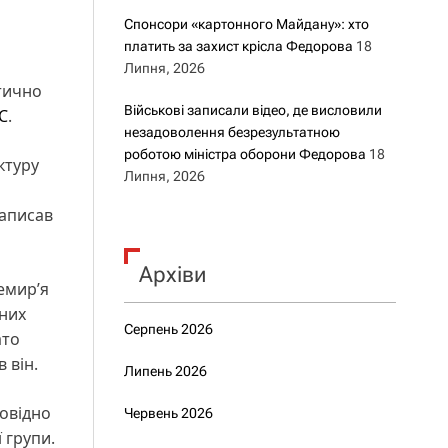
Спонсори «картонного Майдану»: хто
платить за захист крісла Федорова
18
Липня, 2026
итично
Військові записали відео, де висловили
С
.
незадоволення безрезультатною
роботою міністра оборони Федорова
18
ктуру
Липня, 2026
написав
Архіви
емир’я
рних
Серпень 2026
ато
 він.
Липень 2026
повідно
Червень 2026
 групи.