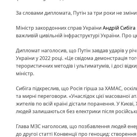
За словами дипломата, Путін за три роки не зміни
Міністр закордонних справ України
Андрій Сибіга
важливій цивільній інфраструктурі України. Про ц
Дипломат наголосив, що Путін завдав ударів у рі
України у 2022 році. «Це свідома демонстрація того
терористичних методів і ультиматумів, і досі відк
міністр.
Сибіга підкреслив, що Росія гірша за ХАМАС, оск
та мирні переговори. «Унаслідок цієї масованої а
жителів по всій країні дістали поранення. У Києві,
людей залишаються без електрики після російських
Глава МЗС наголосив, що позбавлення людей енерг
до другої статті Конвенції про геноцид: створен