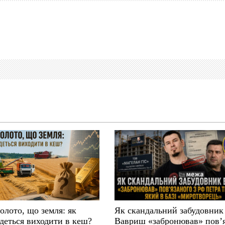
золото, що земля: як
Як скандальний забудовник
деться виходити в кеш?
Вавриш «забронював» повʼ