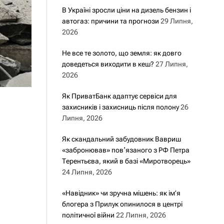
В Україні зросли ціни на дизель бензин і
автогаз: причини та прогнози
29 Липня,
2026
Не все те золото, що земля: як довго
доведеться виходити в кеш?
27 Липня,
2026
Як ПриватБанк адаптує сервіси для
захисників і захисниць після полону
26
Липня, 2026
Як скандальний забудовник Вавриш
«забронював» повʼязаного з РФ Петра
Терентьєва, який в базі «Миротворець»
24 Липня, 2026
«Навідник» чи зручна мішень: як ім’я
блогера з Прилук опинилося в центрі
політичної війни
22 Липня, 2026