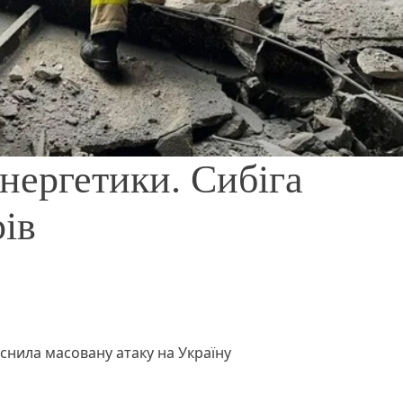
нергетики. Сибіга
рів
йснила масовану атаку на Україну