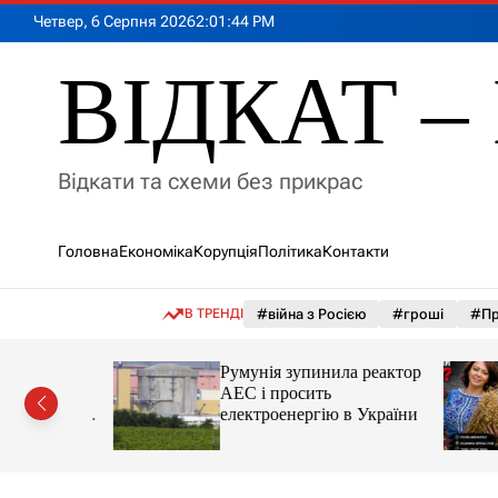
П
Четвер, 6 Серпня 2026
2
:
01
:
46
PM
е
р
ВІДКАТ – 
е
й
т
и
Відкати та схеми без прикрас
д
о
в
Головна
Економіка
Корупція
Політика
Контакти
м
і
с
В ТРЕНДІ
#війна з Росією
#гроші
#Пр
т
у
лія
Румунія зупинила реактор
яснила
АЕС і просить
орту цін і
електроенергію в України