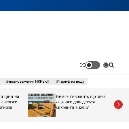
П
П
е
о
р
ш
#повноваження НКРЕКП
#тариф на воду
е
у
м
к
и
ціни на
Не все те золото, що земля:
к
а
тогаз:
як довго доведеться
ч
ози
виходити в кеш?
к
о
л
ь