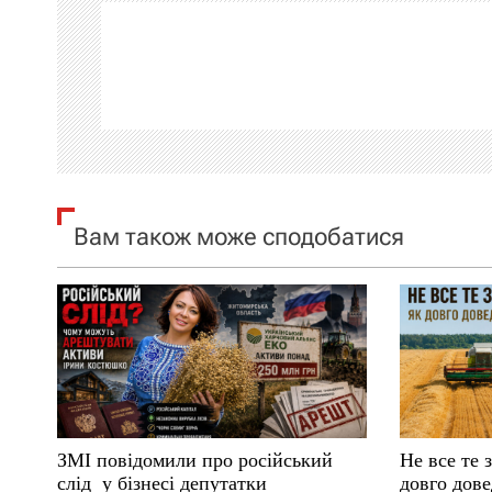
г
а
ц
і
я
Вам також може сподобатися
з
а
п
и
с
ЗМІ повідомили про російський
Не все те 
і
слід у бізнесі депутатки
довго дове