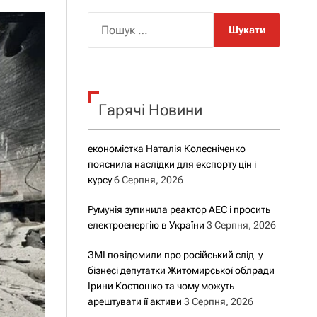
о
р
П
о
о
в
о
ш
г
у
о
р
к
е
Гарячі Новини
:
ж
и
м
у
економістка Наталія Колесніченко
пояснила наслідки для експорту цін і
курсу
6 Серпня, 2026
Румунія зупинила реактор АЕС і просить
електроенергію в України
3 Серпня, 2026
ЗМІ повідомили про російський слід у
бізнесі депутатки Житомирської облради
Ірини Костюшко та чому можуть
арештувати її активи
3 Серпня, 2026