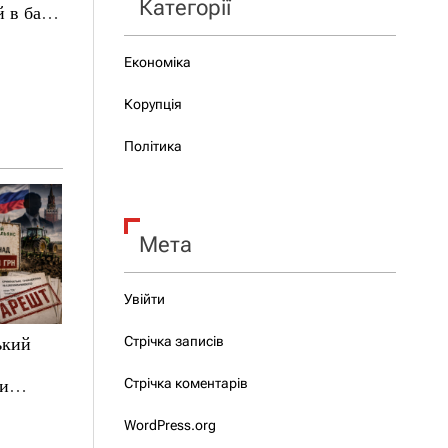
Категорії
 в базі
Економіка
Корупція
Політика
Мета
Увійти
Стрічка записів
ький
Стрічка коментарів
ни
WordPress.org