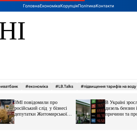
Головна
Економіка
Корупція
Політика
Контакти
НІ
иватбанк
#економіка
#LB.Talks
#підвищення тарифів на воду
ЗМІ повідомили про
В Україні зросли 
російський слід у бізнесі
дизель бензин і ав
депутатки Житомирської
причини та прогн
облради Ірини Костюшко
та чому можуть арештувати
її активи