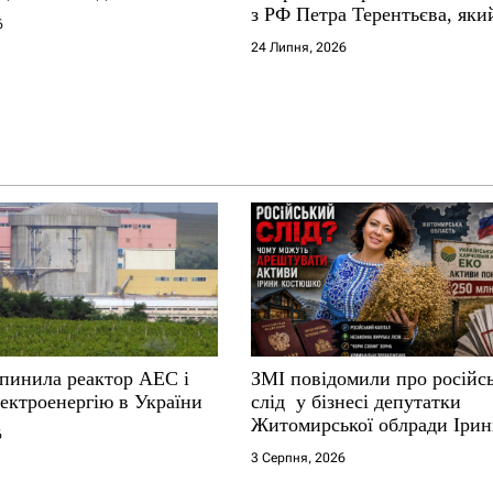
з РФ Петра Терентьєва, який
6
«Миротворець»
24 Липня, 2026
упинила реактор АЕС і
ЗМІ повідомили про російс
ектроенергію в України
слід у бізнесі депутатки
Житомирської облради Іри
6
Костюшко та чому можуть
3 Серпня, 2026
арештувати її активи