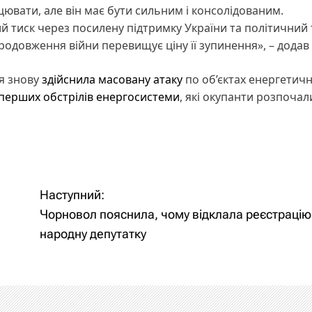
цювати, але він має бути сильним і консолідованим.
ий тиск через посилену підтримку України та політичний 
родовження війни перевищує ціну її зупинення», – додав 
ія знову
здійснила масовану атаку
по об’єктах енергетичн
перших обстрілів енергосистеми
, які окупанти розпочал
Наступний:
Чорновол пояснила, чому відклала реєстрацію
народну депутатку