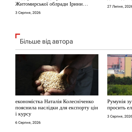
Житомирської облради Ірини
27 Липня, 202
в
Костюшко та чому можуть
3 Серпня, 2026
арештувати її активи
Більше від автора
економістка Наталія Колесніченко
Румунія з
пояснила наслідки для експорту цін
просить ел
і курсу
3 Серпня, 202
6 Серпня, 2026