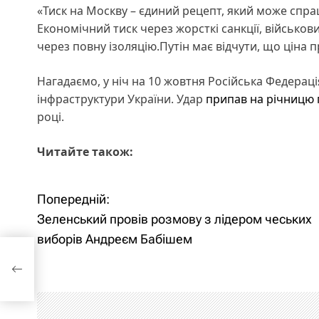
«Тиск на Москву – єдиний рецепт, який може спра
Економічний тиск через жорсткі санкції, військов
через повну ізоляцію.Путін має відчути, що ціна п
Нагадаємо, у ніч на 10 жовтня Російська Федерац
інфраструктури України. Удар
припав на річницю 
році.
Читайте також:
Попередній:
Н
Зеленський провів розмову з лідером чеських
а
виборів Андреєм Бабішем
в
єм
і