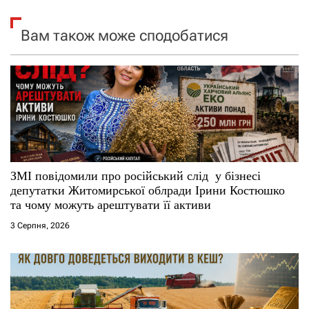
і
я
Вам також може сподобатися
з
а
п
и
с
ЗМІ повідомили про російський слід у бізнесі
депутатки Житомирської облради Ірини Костюшко
і
та чому можуть арештувати її активи
3 Серпня, 2026
в