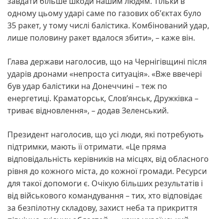
завдати більше шкоди нашим людям. Тільки в
одному цьому ударі саме по газових обʼєктах було
35 ракет, у тому числі балістика. Комбінований удар,
лише половину ракет вдалося збити», – каже він.
Глава держави наголосив, що на Чернігівщині після
ударів дронами «непроста ситуація». «Вже ввечері
був удар балістики на Донеччині – теж по
енергетиці. Краматорськ, Словʼянськ, Дружківка –
триває відновлення», – додав Зеленський.
Президент наголосив, що усі люди, які потребують
підтримки, мають її отримати. «Це пряма
відповідальність керівників на місцях, від обласного
рівня до кожного міста, до кожної громади. Ресурси
для такої допомоги є. Очікую більших результатів і
від військового командування – тих, хто відповідає
за безпілотну складову, захист неба та прикриття