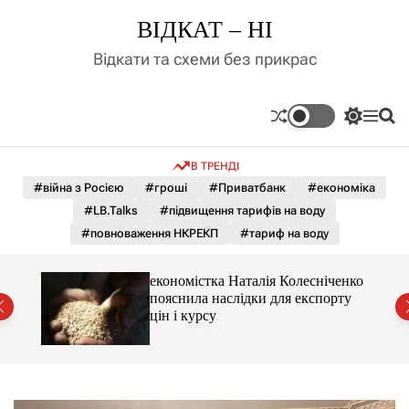
П
ВІДКАТ – НІ
е
р
Відкати та схеми без прикрас
е
й
т
П
М
П
и
е
е
о
д
р
н
ш
В ТРЕНДІ
е
ю
у
о
м
к
#війна з Росією
#гроші
#Приватбанк
#економіка
в
и
м
#LB.Talks
#підвищення тарифів на воду
к
і
а
#повноваження НКРЕКП
#тариф на воду
ч
с
к
т
о
и 3 і
економістка Наталія Колесніченко
у
л
пояснила наслідки для експорту
ь
цін і курсу
о
р
о
в
о
г