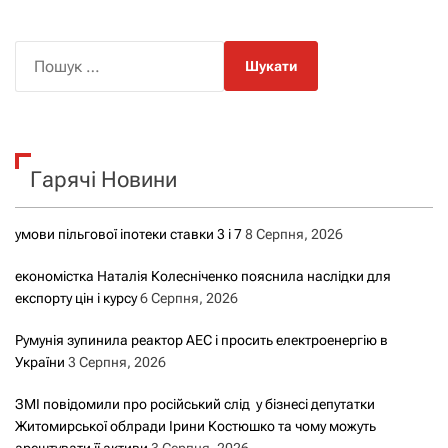
П
о
ш
у
к
Гарячі Новини
:
умови пільгової іпотеки ставки 3 і 7
8 Серпня, 2026
економістка Наталія Колесніченко пояснила наслідки для
експорту цін і курсу
6 Серпня, 2026
Румунія зупинила реактор АЕС і просить електроенергію в
України
3 Серпня, 2026
ЗМІ повідомили про російський слід у бізнесі депутатки
Житомирської облради Ірини Костюшко та чому можуть
арештувати її активи
3 Серпня, 2026