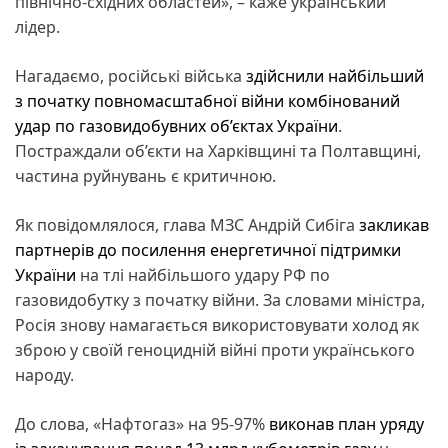
північно-східних областей», – каже український
лідер.
Нагадаємо, російські війська
здійснили найбільший
з початку повномасштабної війни комбінований
удар по газовидобувних об’єктах України
.
Постраждали об’єкти на Харківщині та Полтавщині,
частина руйнувань є критичною.
Як повідомлялося, глава МЗС Андрій Сибіга
закликав
партнерів до посилення енергетичної підтримки
України
на тлі найбільшого удару РФ по
газовидобутку з початку війни. За словами міністра,
Росія знову намагається використовувати холод як
зброю у своїй геноцидній війні проти українського
народу.
До слова, «Нафтогаз» на 95-97%
виконав план уряду