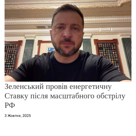
о
р
е
ж
и
м
у
Зеленський провів енергетичну
Ставку після масштабного обстрілу
РФ
3 Жовтня, 2025