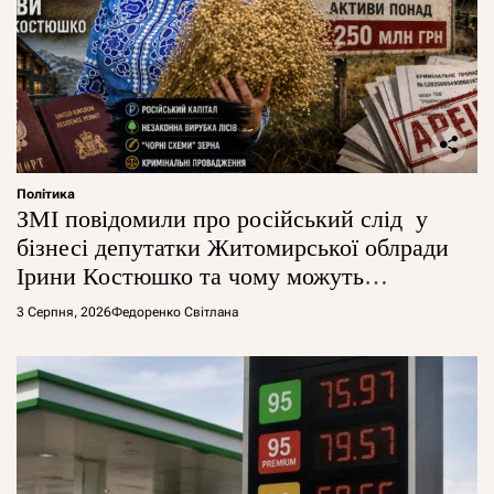
Політика
ЗМІ повідомили про російський слід у
бізнесі депутатки Житомирської облради
Ірини Костюшко та чому можуть
арештувати її активи
3 Серпня, 2026
Федоренко Світлана