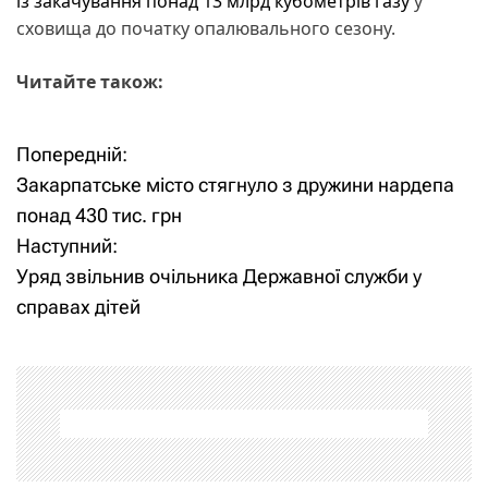
із закачування понад 13 млрд кубометрів газу
у
сховища до початку опалювального сезону.
Читайте також:
Попередній:
Н
Закарпатське місто стягнуло з дружини нардепа
а
понад 430 тис. грн
Наступний:
в
Уряд звільнив очільника Державної служби у
і
справах дітей
г
а
ц