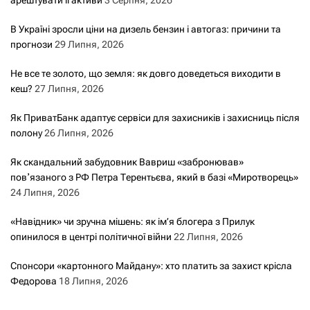
В Україні зросли ціни на дизель бензин і автогаз: причини та
прогнози
29 Липня, 2026
Не все те золото, що земля: як довго доведеться виходити в
кеш?
27 Липня, 2026
Як ПриватБанк адаптує сервіси для захисників і захисниць після
полону
26 Липня, 2026
Як скандальний забудовник Вавриш «забронював»
повʼязаного з РФ Петра Терентьєва, який в базі «Миротворець»
24 Липня, 2026
«Навідник» чи зручна мішень: як ім’я блогера з Прилук
опинилося в центрі політичної війни
22 Липня, 2026
Спонсори «картонного Майдану»: хто платить за захист крісла
Федорова
18 Липня, 2026